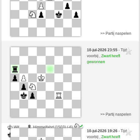
>> Partij naspelen
Wit
immerwinner (1668) (-12)
10-jul-2026 23:55
- Tijd
Zwart
arsenegal (1753) (+12)
voorbij ,
Zwart heeft
gewonnen
Speelduur: 2 minutes/side + 0 seconds/move
Partij telt mee voor de ranglijst
>> Partij naspelen
Wit
Himmelfahrt (1503) (-6)
10-jul-2026 19:26
- Tijd
Zwart
arsenegal (1747) (+6)
voorbij ,
Zwart heeft