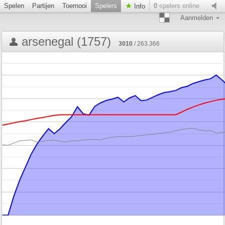
Spelen
Partijen
Toernooi
Spelers
0
spelers online
Info
Aanmelden
arsenegal (1757)
3010
/ 263.366