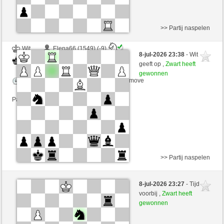
>> Partij naspelen
Wit
Elena66 (1549) (-9)
8-jul-2026 23:38
- Wit
Zwart
arsenegal (1717) (+9)
geeft op ,
Zwart heeft
gewonnen
Speelduur: 2 minutes/side + 0 seconds/move
Partij telt mee voor de ranglijst
>> Partij naspelen
Wit
ANegmAwad (1599) (-11)
8-jul-2026 23:27
- Tijd
Zwart
arsenegal (1706) (+11)
voorbij ,
Zwart heeft
gewonnen
Speelduur: 3 minutes/side + 0 seconds/move