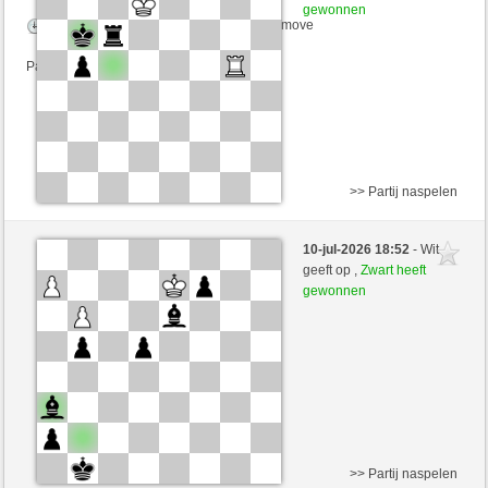
gewonnen
Speelduur: 2 minutes/side + 0 seconds/move
Partij telt mee voor de ranglijst
>> Partij naspelen
Wit
Gibtsdochgarnicht (1647) (-12)
10-jul-2026 18:52
- Wit
Zwart
arsenegal (1735) (+12)
geeft op ,
Zwart heeft
gewonnen
Speelduur: 2 minutes/side + 0 seconds/move
Partij telt mee voor de ranglijst
>> Partij naspelen