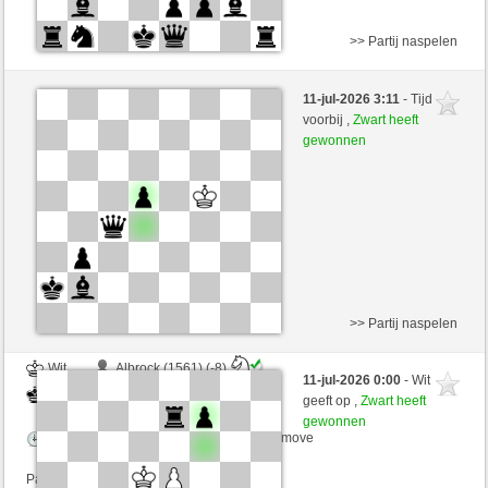
>> Partij naspelen
Wit
Albrock (1557) (-7)
11-jul-2026 3:11
- Tijd
Zwart
arsenegal (1773) (+7)
voorbij ,
Zwart heeft
gewonnen
Speelduur: 2 minutes/side + 0 seconds/move
Partij telt mee voor de ranglijst
>> Partij naspelen
Wit
Albrock (1561) (-8)
11-jul-2026 0:00
- Wit
Zwart
arsenegal (1765) (+8)
geeft op ,
Zwart heeft
gewonnen
Speelduur: 2 minutes/side + 0 seconds/move
Partij telt mee voor de ranglijst