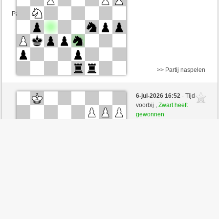
Partij telt mee voor de ranglijst
>> Partij naspelen
Wit
imed10 (1365) (-4)
6-jul-2026 16:52
- Tijd
Zwart
arsenegal (1692) (+6)
voorbij ,
Zwart heeft
gewonnen
Speelduur: 3 minutes/side + 0 seconds/move
Partij telt mee voor de ranglijst
>> Partij naspelen
Wit
shiduj (1450) (-7)