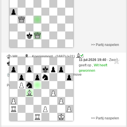
Speelduur: 2 minutes/side + 0 seconds/move
Partij telt mee voor de ranglijst
>> Partij naspelen
Wit
_Koenigsmord_ (1687) (+21)
11-jul-2026 19:40
- Zwart
Zwart
arsenegal (1801) (-21)
geeft op ,
Wit heeft
gewonnen
Speelduur: 2 minutes/side + 0 seconds/move
Partij telt mee voor de ranglijst
>> Partij naspelen