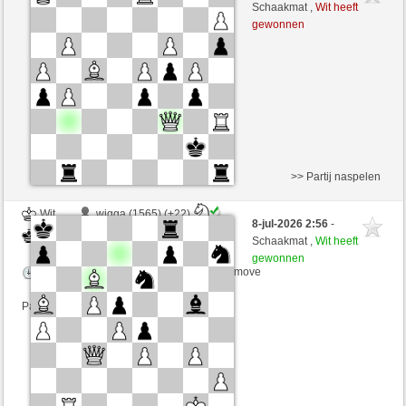
Zwart
arsenegal (1691) (+3)
Schaakmat ,
Wit heeft
gewonnen
Speelduur: 2 minutes/side + 0 seconds/move
Partij telt mee voor de ranglijst
>> Partij naspelen
Wit
wigga (1565) (+22)
8-jul-2026 2:56
-
Zwart
arsenegal (1713) (-22)
Schaakmat ,
Wit heeft
gewonnen
Speelduur: 2 minutes/side + 0 seconds/move
Partij telt mee voor de ranglijst