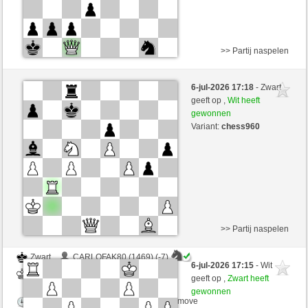
>> Partij naspelen
Wit
_Koenigsmord_ (1667) (+18)
6-jul-2026 17:18
- Zwart
Zwart
arsenegal (1706) (-20)
geeft op ,
Wit heeft
gewonnen
Speelduur: 2 minutes/side + 0 seconds/move
Variant:
chess960
Partij telt mee voor de ranglijst
>> Partij naspelen
Zwart
CARLOFAK80 (1469) (-7)
6-jul-2026 17:15
- Wit
Wit
arsenegal (1698) (+8)
geeft op ,
Zwart heeft
gewonnen
Speelduur: 2 minutes/side + 0 seconds/move