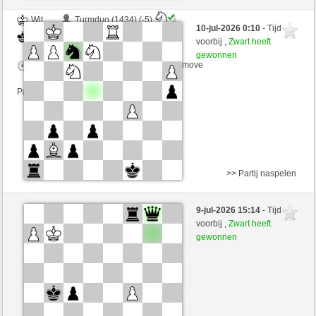
Wit
Turmduo (1434) (-5)
10-jul-2026 0:10
- Tijd
Zwart
arsenegal (1730) (+5)
voorbij ,
Zwart heeft
gewonnen
Speelduur: 3 minutes/side + 0 seconds/move
Partij telt mee voor de ranglijst
>> Partij naspelen
Wit
franz5 (1396) (-4)
9-jul-2026 15:14
- Tijd
Zwart
arsenegal (1726) (+4)
voorbij ,
Zwart heeft
gewonnen
Speelduur: 2 minutes/side + 0 seconds/move
Partij telt mee voor de ranglijst