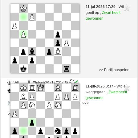
Zwart
Endspurt94 (1776) (-16)
11-jul-2026 17:29
- Wit
Wit
arsenegal (1785) (+16)
geeft op ,
Zwart heeft
gewonnen
Speelduur: 2 minutes/side + 0 seconds/move
Partij telt mee voor de ranglijst
>> Partij naspelen
Wit
Einisch29 (1472) (-5)
11-jul-2026 3:37
- Wit is
Zwart
arsenegal (1780) (+5)
weggegaan ,
Zwart heeft
gewonnen
Speelduur: 2 minutes/side + 0 seconds/move
Partij telt mee voor de ranglijst