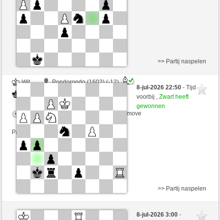
Partij telt mee voor de ranglijst
>> Partij naspelen
Wit
Pondorondo (1602) (-12)
8-jul-2026 22:50
- Tijd
Zwart
arsenegal (1694) (+12)
voorbij ,
Zwart heeft
gewonnen
Speelduur: 2 minutes/side + 0 seconds/move
Partij telt mee voor de ranglijst
>> Partij naspelen
Wit
liko71 (1303) (-3)
8-jul-2026 3:00
-