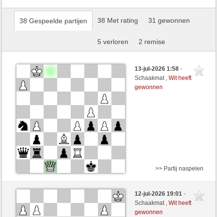
38 Met rating
31 gewonnen
38 Gespeelde partijen
5 verloren
2 remise
13-jul-2026 1:58
-
Schaakmat ,
Wit heeft
gewonnen
>> Partij naspelen
Wit
Supertruper (1630) (+23)
12-jul-2026 19:01
-
Zwart
arsenegal (1780) (-23)
Schaakmat ,
Wit heeft
gewonnen