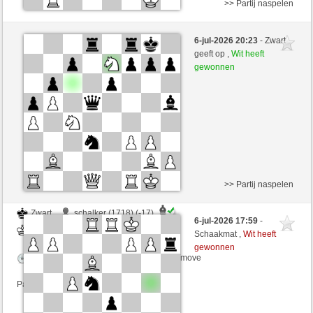
>> Partij naspelen
Zwart
wigga (1575) (-10)
6-jul-2026 20:23
- Zwart
Wit
arsenegal (1703) (+10)
geeft op ,
Wit heeft
gewonnen
Speelduur: 2 minutes/side + 0 seconds/move
Partij telt mee voor de ranglijst
>> Partij naspelen
Zwart
schalker (1718) (-17)
6-jul-2026 17:59
-
Wit
arsenegal (1686) (+17)
Schaakmat ,
Wit heeft
gewonnen
Speelduur: 2 minutes/side + 1 seconds/move
Partij telt mee voor de ranglijst