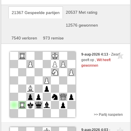
20537 Met rating
21367 Gespeelde partijen
12576 gewonnen
7540 verloren
973 remise
9-aug-2026 4:13
- Zwart
geeft op ,
Wit heeft
gewonnen
>> Partij naspelen
Wit
Motovilo (1622) (+19)
9-aug-2026 4:03
-