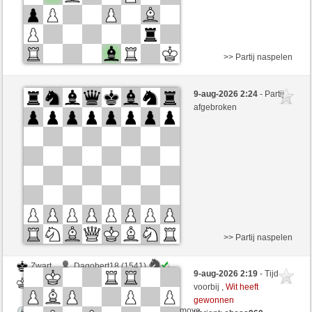
>> Partij naspelen
Zwart
Stockfish AI niveau 4
9-aug-2026 2:24
- Partij
Wit
immerwinner (1698)
afgebroken
>> Partij naspelen
Zwart
Dagobert18 (1541)
9-aug-2026 2:19
- Tijd
Wit
immerwinner (1698)
voorbij ,
Wit heeft
gewonnen
Speelduur: 2 minutes/side + 0 seconds/move