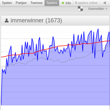
Spelen
Partijen
Toernooi
Spelers
0
spelers online
Info
Aanmelden
immerwinner (1673)