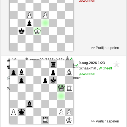
gewonnen
Speelduur: 2 minutes/side + 0 seconds/move
Partij telt mee voor de ranglijst
>> Partij naspelen
Wit
eneas00 (1635) (+17)
9-aug-2026 1:23
-
Zwart
immerwinner (1663) (-17)
Schaakmat ,
Wit heeft
gewonnen
Speelduur: 5 minutes/side + 0 seconds/move
Partij telt mee voor de ranglijst
>> Partij naspelen