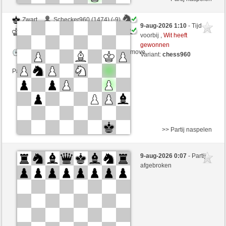
Zwart
Schecker960 (1474) (-9)
9-aug-2026 1:10
- Tijd
Wit
immerwinner (1638) (+9)
voorbij ,
Wit heeft
gewonnen
Speelduur: 2 minutes/side + 0 seconds/move
Variant:
chess960
Partij telt mee voor de ranglijst
>> Partij naspelen
Wit
topochole (1791) (+10)
9-aug-2026 0:07
- Partij
Zwart
immerwinner (1648) (-10)
afgebroken
Speelduur: 2 minutes/side + 0 seconds/move
Partij telt mee voor de ranglijst