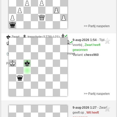
>> Partij naspelen
Zwart
topochole (1778) (-21)
9-aug-2026 1:54
- Tijd
Wit
immerwinner (1669) (+21)
voorbij ,
Zwart heeft
gewonnen
Speelduur: 2 minutes/side + 0 seconds/move
Variant:
chess960
Partij telt mee voor de ranglijst
>> Partij naspelen
Wit
topochole (1801) (-23)
9-aug-2026 1:27
- Zwart
Zwart
immerwinner (1646) (+23)
geeft op ,
Wit heeft