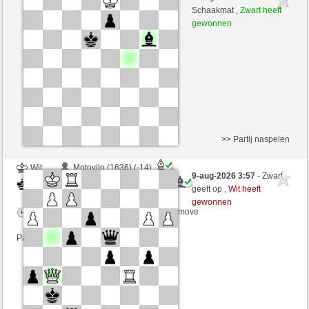
Zwart
immerwinner (1692) (-19)
Schaakmat ,
Zwart heeft
gewonnen
Speelduur: 4 minutes/side + 0 seconds/move
Partij telt mee voor de ranglijst
>> Partij naspelen
Wit
Motovilo (1636) (-14)
9-aug-2026 3:57
- Zwart
Zwart
immerwinner (1678) (+14)
geeft op ,
Wit heeft
gewonnen
Speelduur: 4 minutes/side + 0 seconds/move
Partij telt mee voor de ranglijst