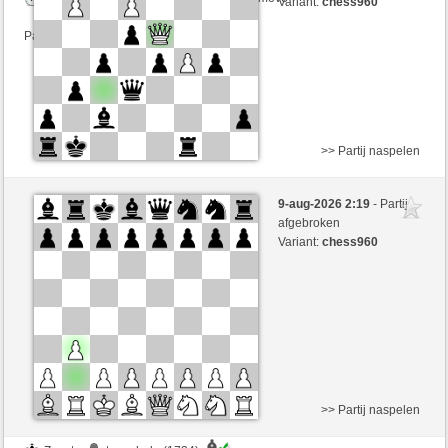
Variant:
chess960
Partij telt mee voor de ranglijst
>> Partij naspelen
Wit
topochole (1734) (+15)
9-aug-2026 2:19
- Partij
Zwart
immerwinner (1713) (-15)
afgebroken
Variant:
chess960
Speelduur: 2 minutes/side + 0 seconds/move
Partij telt mee voor de ranglijst
>> Partij naspelen