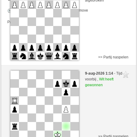
afgebroken
Speelduur: 2 minutes/side + 0 seconds/move
Partij telt mee voor de ranglijst
>> Partij naspelen
Wit
Lavalangaperfetta (1585)
9-aug-2026 1:14
- Tijd
Zwart
immerwinner (1647)
voorbij ,
Wit heeft
gewonnen
Speelduur: 5 minutes/side + 0 seconds/move
Partij telt mee voor de ranglijst
>> Partij naspelen