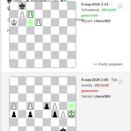
Zwart
topochole (1734)
9-aug-2026 2:14
-
Wit
immerwinner (1713)
Schaakmat ,
Wit heeft
gewonnen
Speelduur: 2 minutes/side + 0 seconds/move
Variant:
chess960
Partij telt mee voor de ranglijst
>> Partij naspelen
Zwart
topochole (1753) (-19)
9-aug-2026 2:08
- Tijd
Wit
immerwinner (1694) (+19)
voorbij ,
Wit heeft
gewonnen
Speelduur: 2 minutes/side + 0 seconds/move
Variant:
chess960
Partij telt mee voor de ranglijst