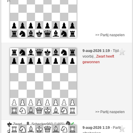
Partij telt mee voor de ranglijst
>> Partij naspelen
Wit
Lavalangaperfetta (1585)
9-aug-2026 1:19
- Tijd
Zwart
immerwinner (1647)
voorbij ,
Zwart heeft
gewonnen
Speelduur: 5 minutes/side + 0 seconds/move
Partij telt mee voor de ranglijst
>> Partij naspelen
Zwart
Schecker960 (1465)
9-aug-2026 1:19
- Partij
Wit
immerwinner (1647)