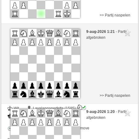
>> Partij naspelen
Zwart
Schecker960 (1465) (-8)
9-aug-2026 1:21
- Partij
Wit
immerwinner (1647) (+8)
afgebroken
Speelduur: 2 minutes/side + 0 seconds/move
Partij telt mee voor de ranglijst
>> Partij naspelen
Wit
Lavalangaperfetta (1585)
9-aug-2026 1:20
- Partij
Zwart
immerwinner (1647)
afgebroken
Speelduur: 5 minutes/side + 0 seconds/move