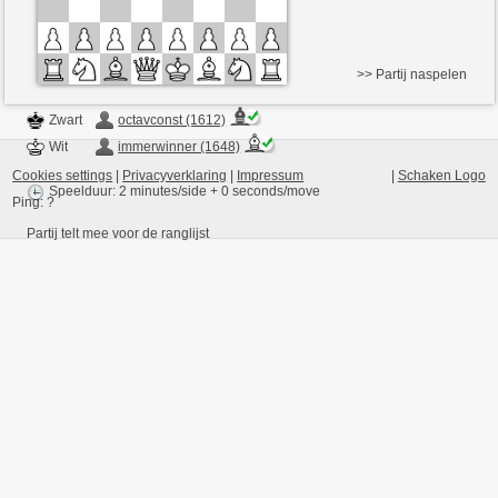
>> Partij naspelen
Zwart
octavconst (1612)
Wit
immerwinner (1648)
Cookies settings
|
Privacyverklaring
|
Impressum
|
Schaken Logo
Speelduur: 2 minutes/side + 0 seconds/move
Ping:
?
Partij telt mee voor de ranglijst