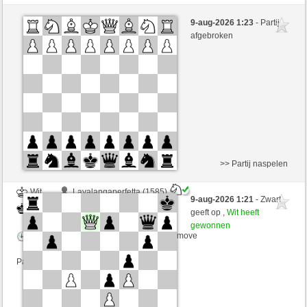
Zwart
Schecker960 (1457) (-8)
9-aug-2026 1:23
- Partij
Wit
immerwinner (1655) (+8)
afgebroken
Speelduur: 2 minutes/side + 0 seconds/move
Partij telt mee voor de ranglijst
>> Partij naspelen
Wit
Lavalangaperfetta (1585)
9-aug-2026 1:21
- Zwart
Zwart
immerwinner (1655)
geeft op ,
Wit heeft
gewonnen
Speelduur: 5 minutes/side + 0 seconds/move
Partij telt mee voor de ranglijst