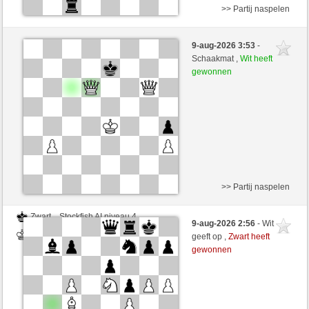
>> Partij naspelen
Wit
Motovilo (1616) (+20)
9-aug-2026 3:53
-
Zwart
immerwinner (1698) (-20)
Schaakmat ,
Wit heeft
gewonnen
Speelduur: 4 minutes/side + 0 seconds/move
Partij telt mee voor de ranglijst
>> Partij naspelen
Zwart
Stockfish AI niveau 4
9-aug-2026 2:56
- Wit
Wit
immerwinner (1698)
geeft op ,
Zwart heeft
gewonnen