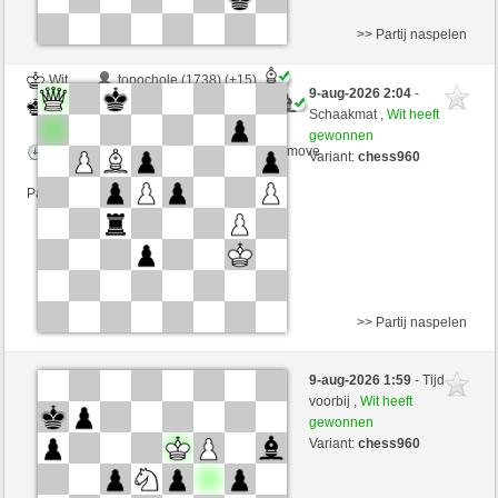
>> Partij naspelen
Wit
topochole (1738) (+15)
9-aug-2026 2:04
-
Zwart
immerwinner (1709) (-15)
Schaakmat ,
Wit heeft
gewonnen
Speelduur: 2 minutes/side + 0 seconds/move
Variant:
chess960
Partij telt mee voor de ranglijst
>> Partij naspelen
Zwart
topochole (1757) (-19)
9-aug-2026 1:59
- Tijd
Wit
immerwinner (1690) (+19)
voorbij ,
Wit heeft
gewonnen
Speelduur: 2 minutes/side + 0 seconds/move
Variant:
chess960
Partij telt mee voor de ranglijst