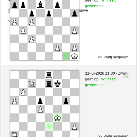
geeft op ,
Wit heeft
gewonnen
Speelduur: 5 minutes/side + 0 seconds/move
Partij telt mee voor de ranglijst
>> Partij naspelen
Zwart
Jasmienchen1982 (1063) (-5)
22-jul-2026 21:30
- Zwart
Wit
Windhang (1363) (+5)
geeft op ,
Wit heeft
gewonnen
Speelduur: 4 minutes/side + 1 seconds/move
Partij telt mee voor de ranglijst
>> Partij naspelen