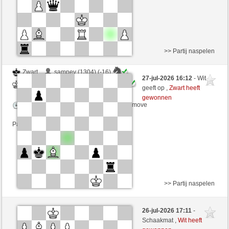
>> Partij naspelen
Zwart
sampey (1304) (-16)
27-jul-2026 16:12
- Wit
Wit
Windhang (1308) (+16)
geeft op ,
Zwart heeft
gewonnen
Speelduur: 4 minutes/side + 5 seconds/move
Partij telt mee voor de ranglijst
>> Partij naspelen
Zwart
Cerredo3 (1196) (+27)
26-jul-2026 17:11
-
Wit
Windhang (1330) (-22)
Schaakmat ,
Wit heeft