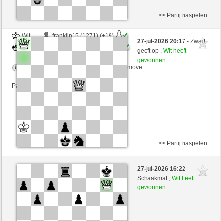
>> Partij naspelen
Wit
franklin15 (1271) (+19)
27-jul-2026 20:17
- Zwart
Zwart
Windhang (1340) (-19)
geeft op ,
Wit heeft
gewonnen
Speelduur: 3 minutes/side + 3 seconds/move
Partij telt mee voor de ranglijst
>> Partij naspelen
Zwart
AnGeLmU (1329) (-16)
27-jul-2026 16:22
-
Wit
Windhang (1324) (+16)
Schaakmat ,
Wit heeft
gewonnen
Speelduur: 4 minutes/side + 5 seconds/move
Partij telt mee voor de ranglijst