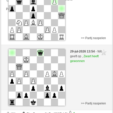
Partij telt mee voor de ranglijst
>> Partij naspelen
Zwart
Bin_Besser_AlsDu (1105) (-7)
29-jul-2026 13:54
- Wit
Wit
Windhang (1318) (+7)
geeft op ,
Zwart heeft
gewonnen
Speelduur: 4 minutes/side + 5 seconds/move
Partij telt mee voor de ranglijst
>> Partij naspelen