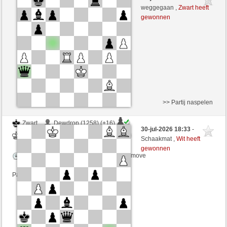
Zwart
Windhang (1244) (+14)
weggegaan ,
Zwart heeft
gewonnen
Speelduur: 4 minutes/side + 5 seconds/move
Partij telt mee voor de ranglijst
>> Partij naspelen
Zwart
Dewdrop (1258) (+16)
30-jul-2026 18:33
-
Wit
Windhang (1260) (-16)
Schaakmat ,
Wit heeft
gewonnen
Speelduur: 4 minutes/side + 5 seconds/move
Partij telt mee voor de ranglijst