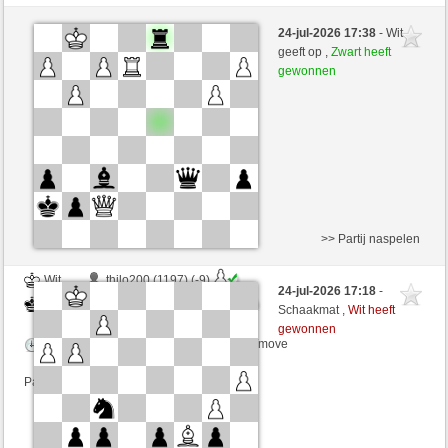
Zwart
robdert (1331) (+18)
24-jul-2026 17:38
- Wit
Wit
Windhang (1369) (-18)
geeft op ,
Zwart heeft
gewonnen
Speelduur: 4 minutes/side + 5 seconds/move
Partij telt mee voor de ranglijst
>> Partij naspelen
Wit
thilo200 (1197) (-9)
24-jul-2026 17:18
-
Zwart
Windhang (1360) (+9)
Schaakmat ,
Wit heeft
gewonnen
Speelduur: 4 minutes/side + 5 seconds/move
Partij telt mee voor de ranglijst