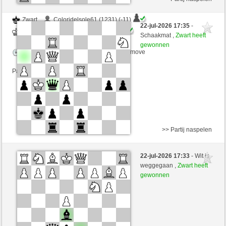
Zwart
Coloridelsole61 (1231) (-11)
22-jul-2026 17:35
-
Wit
Windhang (1352) (+11)
Schaakmat ,
Zwart heeft
gewonnen
Speelduur: 4 minutes/side + 5 seconds/move
Partij telt mee voor de ranglijst
>> Partij naspelen
Wit
osrott (1278) (-13)
22-jul-2026 17:33
- Wit is
Zwart
Windhang (1339) (+13)
weggegaan ,
Zwart heeft
gewonnen
Speelduur: 6 minutes/side + 0 seconds/move
Partij telt mee voor de ranglijst