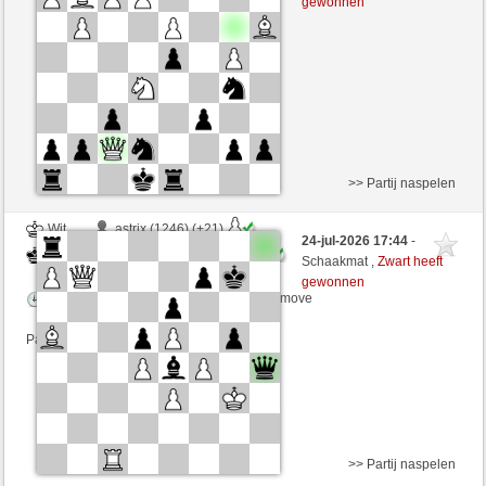
gewonnen
Speelduur: 4 minutes/side + 5 seconds/move
Partij telt mee voor de ranglijst
>> Partij naspelen
Wit
astrix (1246) (+21)
24-jul-2026 17:44
-
Zwart
Windhang (1351) (-21)
Schaakmat ,
Zwart heeft
gewonnen
Speelduur: 4 minutes/side + 5 seconds/move
Partij telt mee voor de ranglijst
>> Partij naspelen