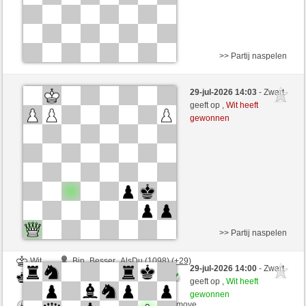
>> Partij naspelen
Zwart
Ws31071964 (1213) (+4)
29-jul-2026 14:03
- Zwart
Wit
Windhang (1300) (-4)
geeft op ,
Wit heeft
gewonnen
Speelduur: 4 minutes/side + 5 seconds/move
Partij telt mee voor de ranglijst
>> Partij naspelen
Wit
Bin_Besser_AlsDu (1098) (+29)
29-jul-2026 14:00
- Zwart
Zwart
Windhang (1325) (-25)
geeft op ,
Wit heeft
gewonnen
Speelduur: 4 minutes/side + 5 seconds/move