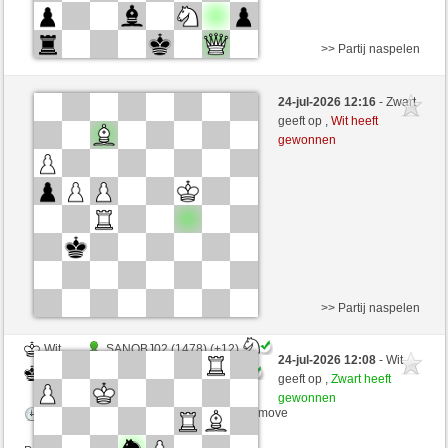
>> Partij naspelen
Wit
astrix (1302) (+20)
24-jul-2026 12:16
- Zwart
Zwart
Windhang (1380) (-20)
geeft op ,
Wit heeft
gewonnen
Speelduur: 4 minutes/side + 5 seconds/move
Partij telt mee voor de ranglijst
>> Partij naspelen
Wit
SANOBJ02 (1478) (+12)
24-jul-2026 12:08
- Wit
Zwart
Windhang (1392) (-12)
geeft op ,
Zwart heeft
gewonnen
Speelduur: 6 minutes/side + 3 seconds/move