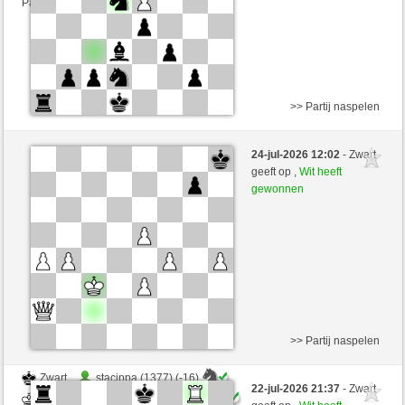
Partij telt mee voor de ranglijst
>> Partij naspelen
Wit
Oelbert (1198) (-8)
24-jul-2026 12:02
- Zwart
Zwart
Windhang (1384) (+8)
geeft op ,
Wit heeft
gewonnen
Speelduur: 4 minutes/side + 5 seconds/move
Partij telt mee voor de ranglijst
>> Partij naspelen
Zwart
stacippa (1377) (-16)
22-jul-2026 21:37
- Zwart
Wit
Windhang (1368) (+16)