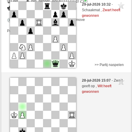
Wit
Bin_Besser_AlsDu (1117) (-8)
29-jul-2026 10:32
-
Zwart
Windhang (1310) (+8)
Schaakmat ,
Zwart heeft
gewonnen
Speelduur: 4 minutes/side + 5 seconds/move
Partij telt mee voor de ranglijst
>> Partij naspelen
Zwart
SANOBJ02 (1440) (+11)
28-jul-2026 15:07
- Zwart
Wit
Windhang (1321) (-11)
geeft op ,
Wit heeft
gewonnen
Speelduur: 4 minutes/side + 5 seconds/move
Partij telt mee voor de ranglijst