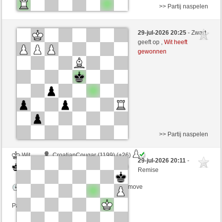
>> Partij naspelen
Wit
IwillWin2001 (1284) (+16)
29-jul-2026 20:25
- Zwart
Zwart
Windhang (1276) (-16)
geeft op ,
Wit heeft
gewonnen
Speelduur: 3 minutes/side + 4 seconds/move
Partij telt mee voor de ranglijst
>> Partij naspelen
Wit
CroatianCougar (1199) (+26)
29-jul-2026 20:11
-
Zwart
Windhang (1296) (-20)
Remise
Speelduur: 4 minutes/side + 5 seconds/move
Partij telt mee voor de ranglijst