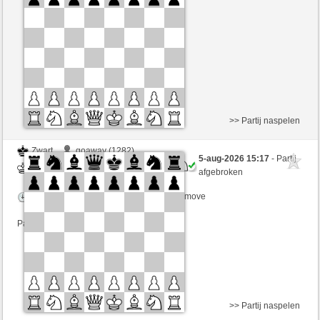
Speelduur: 3 minutes/side + 2 seconds/move
Partij telt mee voor de ranglijst
>> Partij naspelen
Zwart
goaway (1282)
5-aug-2026 15:17
- Partij
Wit
mnauerATgmxCH (1352)
afgebroken
Speelduur: 3 minutes/side + 2 seconds/move
Partij telt mee voor de ranglijst
>> Partij naspelen