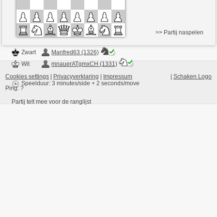
>> Partij naspelen
Zwart
Manfred63 (1326)
Wit
mnauerATgmxCH (1331)
Cookies settings
|
Privacyverklaring
|
Impressum
|
Schaken Logo
Speelduur: 3 minutes/side + 2 seconds/move
Ping:
?
Partij telt mee voor de ranglijst