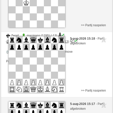
>> Partij naspelen
Zwart
macmans (1295) (-13)
5-aug-2026 15:18
- Partij
Wit
mnauerATgmxCH (1352) (+13)
afgebroken
Speelduur: 3 minutes/side + 2 seconds/move
Partij telt mee voor de ranglijst
>> Partij naspelen
Zwart
SCHACHOS (1331)
5-aug-2026 15:17
- Partij
Wit
mnauerATgmxCH (1352)
afgebroken