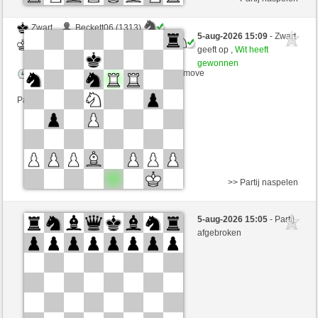
Zwart
Beckett06 (1313)
5-aug-2026 15:09
- Zwart
Wit
mnauerATgmxCH (1352)
geeft op ,
Wit heeft
gewonnen
Speelduur: 3 minutes/side + 2 seconds/move
Partij telt mee voor de ranglijst
>> Partij naspelen
Zwart
Ryszard1R (1087) (-6)
5-aug-2026 15:05
- Partij
Wit
mnauerATgmxCH (1331) (+6)
afgebroken
Speelduur: 3 minutes/side + 2 seconds/move
Partij telt mee voor de ranglijst