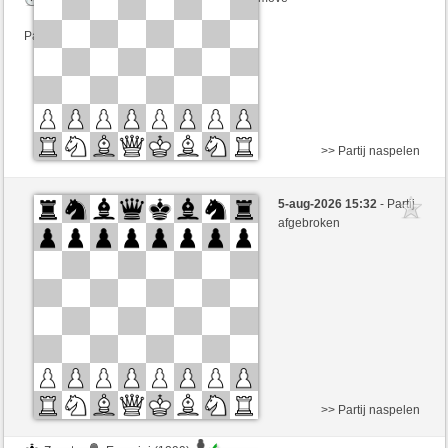
Partij telt mee voor de ranglijst
>> Partij naspelen
Zwart
oliverlg (1323)
5-aug-2026 15:32
- Partij
Wit
mnauerATgmxCH (1365)
afgebroken
Speelduur: 3 minutes/side + 2 seconds/move
Partij telt mee voor de ranglijst
>> Partij naspelen