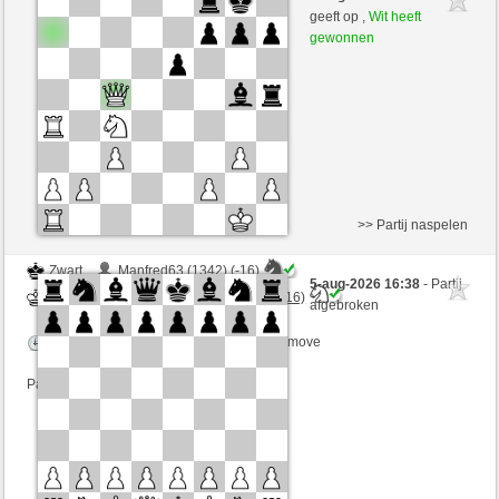
Wit
mnauerATgmxCH (1358) (-17)
geeft op ,
Wit heeft
gewonnen
Speelduur: 3 minutes/side + 2 seconds/move
Partij telt mee voor de ranglijst
>> Partij naspelen
Zwart
Manfred63 (1342) (-16)
5-aug-2026 16:38
- Partij
Wit
mnauerATgmxCH (1365) (+16)
afgebroken
Speelduur: 3 minutes/side + 2 seconds/move
Partij telt mee voor de ranglijst