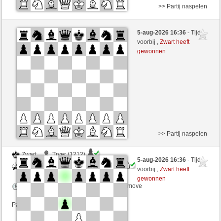
>> Partij naspelen
Zwart
Jefer (1130)
5-aug-2026 16:36
- Tijd
Wit
mnauerATgmxCH (1365)
voorbij ,
Zwart heeft
gewonnen
Speelduur: 3 minutes/side + 2 seconds/move
Partij telt mee voor de ranglijst
>> Partij naspelen
Zwart
Tryer (1212)
5-aug-2026 16:36
- Tijd
Wit
mnauerATgmxCH (1365)
voorbij ,
Zwart heeft
gewonnen
Speelduur: 3 minutes/side + 2 seconds/move
Partij telt mee voor de ranglijst