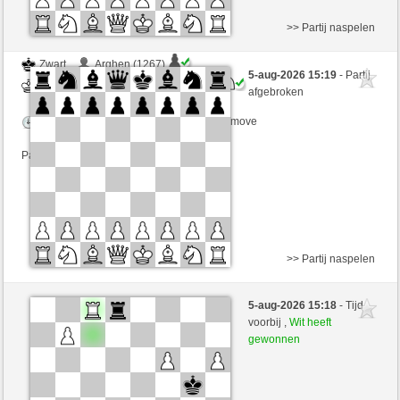
>> Partij naspelen
Zwart
Arghen (1267)
5-aug-2026 15:19
- Partij
Wit
mnauerATgmxCH (1365)
afgebroken
Speelduur: 3 minutes/side + 2 seconds/move
Partij telt mee voor de ranglijst
>> Partij naspelen
Zwart
SCHACHOS (1331)
5-aug-2026 15:18
- Tijd
Wit
mnauerATgmxCH (1352)
voorbij ,
Wit heeft
gewonnen
Speelduur: 3 minutes/side + 2 seconds/move
Partij telt mee voor de ranglijst