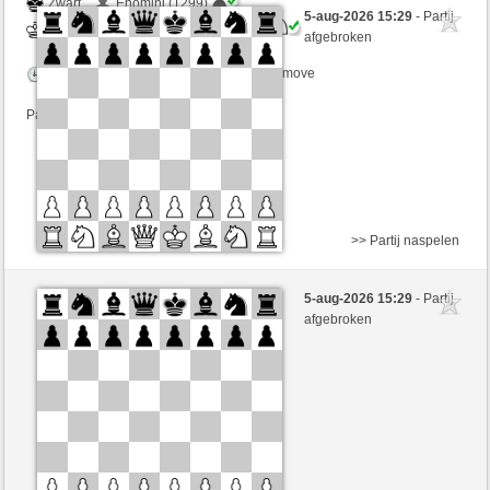
Zwart
Enomini (1299)
5-aug-2026 15:29
- Partij
Wit
mnauerATgmxCH (1365)
afgebroken
Speelduur: 3 minutes/side + 2 seconds/move
Partij telt mee voor de ranglijst
>> Partij naspelen
Zwart
goaway (1303)
5-aug-2026 15:29
- Partij
Wit
mnauerATgmxCH (1365)
afgebroken
Speelduur: 3 minutes/side + 2 seconds/move
Partij telt mee voor de ranglijst