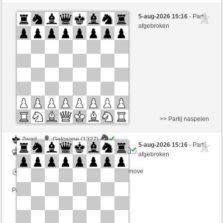
Zwart
goaway (1282)
5-aug-2026 15:16
- Partij
Wit
mnauerATgmxCH (1352)
afgebroken
Speelduur: 3 minutes/side + 2 seconds/move
Partij telt mee voor de ranglijst
>> Partij naspelen
Zwart
Gelosone (1327)
5-aug-2026 15:16
- Partij
Wit
mnauerATgmxCH (1352)
afgebroken
Speelduur: 3 minutes/side + 2 seconds/move
Partij telt mee voor de ranglijst