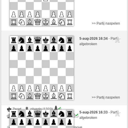
>> Partij naspelen
Zwart
Tryer (1212) (+23)
5-aug-2026 16:34
- Partij
Wit
mnauerATgmxCH (1365) (-23)
afgebroken
Speelduur: 3 minutes/side + 2 seconds/move
Partij telt mee voor de ranglijst
>> Partij naspelen
Zwart
oliverlg (1323)
5-aug-2026 16:33
- Partij
Wit
mnauerATgmxCH (1365)
afgebroken
Speelduur: 3 minutes/side + 2 seconds/move