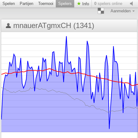
Spelen
Partijen
Toernooi
Spelers
0
spelers online
Info
Aanmelden
mnauerATgmxCH (1341)