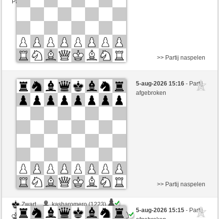
Partij telt mee voor de ranglijst
>> Partij naspelen
Zwart
Beckett06 (1313)
5-aug-2026 15:16
- Partij
Wit
mnauerATgmxCH (1352)
afgebroken
Speelduur: 3 minutes/side + 2 seconds/move
Partij telt mee voor de ranglijst
>> Partij naspelen
Zwart
kasharomero (1223)
5-aug-2026 15:15
- Partij
Wit
mnauerATgmxCH (1352)