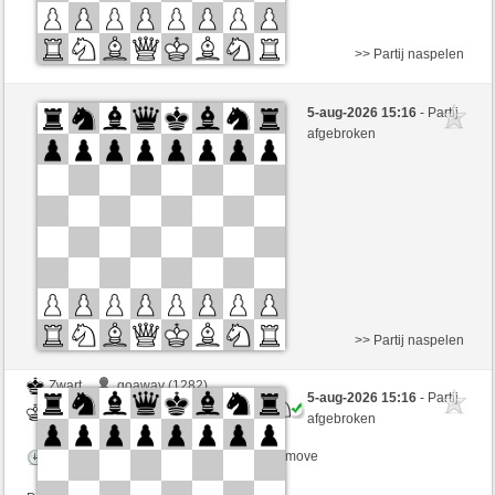
>> Partij naspelen
Zwart
kasharomero (1223)
5-aug-2026 15:16
- Partij
Wit
mnauerATgmxCH (1352)
afgebroken
Speelduur: 3 minutes/side + 2 seconds/move
Partij telt mee voor de ranglijst
>> Partij naspelen
Zwart
goaway (1282)
5-aug-2026 15:16
- Partij
Wit
mnauerATgmxCH (1352)
afgebroken
Speelduur: 3 minutes/side + 2 seconds/move