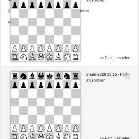
afgebroken
Speelduur: 3 minutes/side + 2 seconds/move
Partij telt mee voor de ranglijst
>> Partij naspelen
Zwart
Bimbim (1212)
5-aug-2026 15:15
- Partij
Wit
mnauerATgmxCH (1352)
afgebroken
Speelduur: 3 minutes/side + 2 seconds/move
Partij telt mee voor de ranglijst
>> Partij naspelen