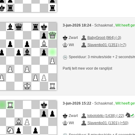
3-jun-2026 18:24
- Schaakmat ,
Wit heeft 
Zwart
BabyGroot (964) (-3)
Wit
Slaventio01 (1351) (+7)
Speelduur: 3 minutes/side + 2 seconds
Partij telt mee voor de ranglijst
3-jun-2026 15:22
- Schaakmat ,
Wit heeft 
Zwart
lobolobito (1438) (-22)
Wit
Slaventio01 (1301) (+50)
Speelduur: 8 minutes/side + 6 seconds