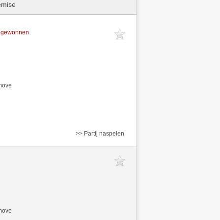
emise
t gewonnen
/move
>> Partij naspelen
/move