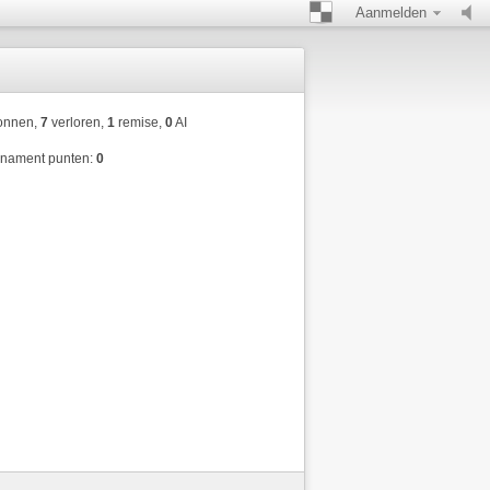
Aanmelden
nnen,
7
verloren,
1
remise,
0
AI
rnament punten:
0