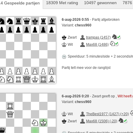
18309 Met rating
10497 gewonnen
7876 
4 Gespeelde partijen
6-aug-2026 0:55
- Partij afgebroken
Variant:
chess960
Zwart
trampas (1457)
Wit
Max68 (1486)
Speelduur: 5 minutes/side + 2 seconds
Partij telt mee voor de ranglijst
6-aug-2026 0:20
- Zwart geeft op ,
Wit heef
Variant:
chess960
Wit
TheBest1977 (1427) (+20)
Zwart
Max68 (1506) (-20)