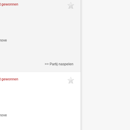
ft gewonnen
/move
>> Partij naspelen
ft gewonnen
/move