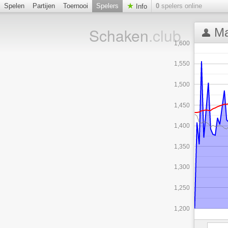
Spelen
Partijen
Toernooi
Spelers
0
spelers online
Info
Schaken
.club
Ma
1,600
1,550
1,500
1,450
1,400
1,350
1,300
1,250
1,200