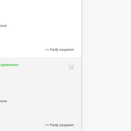
/move
>> Partij naspelen
ft gewonnen
/move
>> Partij naspelen