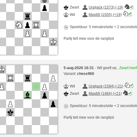
Zwart
Uraljack (1573) (-19)
Wit
Max68 (1505) (+19)
Speelduur: 5 minutes/side + 2 seconds
Partij telt mee voor de ranglijst
5-aug-2026 16:31
- Wit geeft op ,
Zwart hee
Variant:
chess960
Wit
Uraljack (1594) (-21)
Zwart
Max68 (1484) (+21)
Speelduur: 5 minutes/side + 2 seconds
Partij telt mee voor de ranglijst