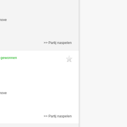
/move
>> Partij naspelen
t gewonnen
/move
>> Partij naspelen