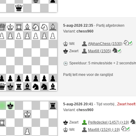
5-aug-2026 22:35
- Partij afgebroken
Variant:
chess960
Wit
AfghanChess (1530)
Zwart
Max68 (1505)
Speelduur: 5 minutes/side + 2 seconds
Partij telt mee voor de ranglijst
5-aug-2026 20:41
- Tijd voorbij ,
Zwart heef
Variant:
chess960
Zwart
Peifedeckel (1457) (+19)
Wit
Max68 (1524) (-19)