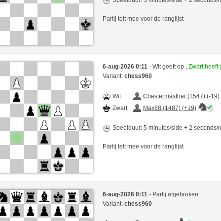
Speelduur: 5 minutes/side + 2 seconds
Partij telt mee voor de ranglijst
6-aug-2026 0:11
- Wit geeft op ,
Zwart heef
Variant:
chess960
Wit
Chestermasther (1547) (-19)
Zwart
Max68 (1487) (+19)
Speelduur: 5 minutes/side + 2 seconds
Partij telt mee voor de ranglijst
6-aug-2026 0:11
- Partij afgebroken
Variant:
chess960