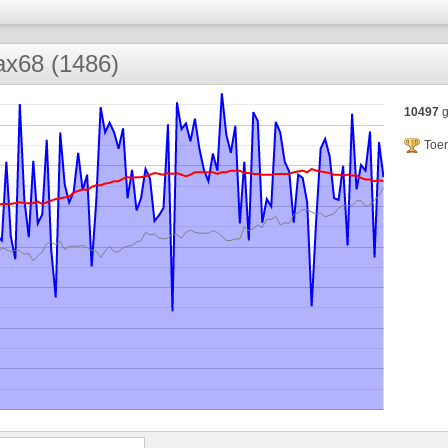
x68 (1486)
10497
g
Toe