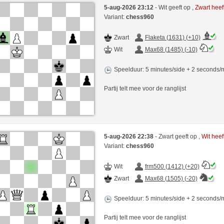
5-aug-2026 23:12
- Wit geeft op ,
Zwart hee
Variant:
chess960
Zwart
Flaketa (1631) (+10)
Wit
Max68 (1485) (-10)
Speelduur: 5 minutes/side + 2 seconds
Partij telt mee voor de ranglijst
5-aug-2026 22:38
- Zwart geeft op ,
Wit hee
Variant:
chess960
Wit
frm500 (1412) (+20)
Zwart
Max68 (1505) (-20)
Speelduur: 5 minutes/side + 2 seconds
Partij telt mee voor de ranglijst