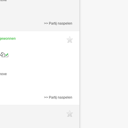
/move
>> Partij naspelen
t gewonnen
/move
>> Partij naspelen