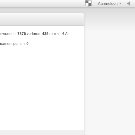
Aanmelden
ewonnen,
7876
verloren,
435
remise,
6
AI
rnament punten:
0