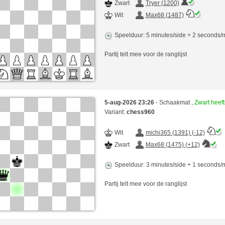
Zwart
Tryer (1200)
Wit
Max68 (1487)
Speelduur: 5 minutes/side + 2 seconds
Partij telt mee voor de ranglijst
5-aug-2026 23:26
- Schaakmat ,
Zwart heef
Variant:
chess960
Wit
michi365 (1391) (-12)
Zwart
Max68 (1475) (+12)
Speelduur: 3 minutes/side + 1 seconds
Partij telt mee voor de ranglijst