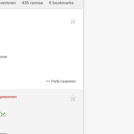
verloren
435 remise
6 bookmarks
/move
>> Partij naspelen
t gewonnen