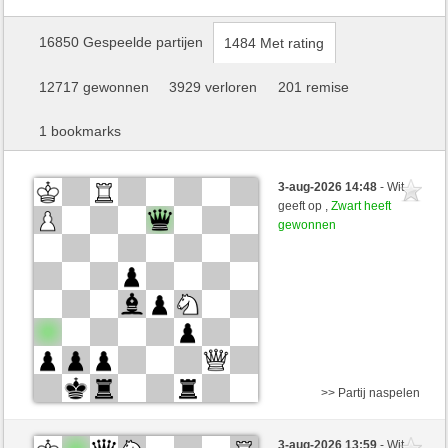
16850 Gespeelde partijen
1484 Met rating
12717 gewonnen
3929 verloren
201 remise
1 bookmarks
3-aug-2026 14:48
- Wit
geeft op ,
Zwart heeft
gewonnen
>> Partij naspelen
Wit
UliChess (1264) (-1)
3-aug-2026 13:59
- Wit