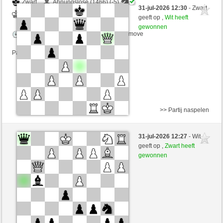
Zwart
Ahnungslose (1466) (-5)
31-jul-2026 12:30
- Zwart
Wit
Simonio (1767) (+5)
geeft op ,
Wit heeft
gewonnen
Speelduur: 2 minutes/side + 5 seconds/move
Partij telt mee voor de ranglijst
>> Partij naspelen
Zwart
undlos446 (1354) (-3)
31-jul-2026 12:27
- Wit
Wit
Simonio (1764) (+3)
geeft op ,
Zwart heeft
gewonnen
Speelduur: 5 minutes/side + 3 seconds/move
Partij telt mee voor de ranglijst