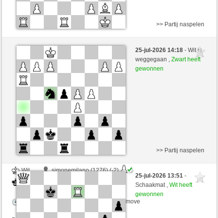
>> Partij naspelen
Zwart
Ahnungslose (1338) (-2)
25-jul-2026 14:18
- Wit is
Wit
Simonio (1769) (+2)
weggegaan ,
Zwart heeft
gewonnen
Speelduur: 2 minutes/side + 5 seconds/move
Partij telt mee voor de ranglijst
>> Partij naspelen
Wit
simonemilano (1276) (-2)
25-jul-2026 13:51
-
Zwart
Simonio (1767) (+2)
Schaakmat ,
Wit heeft
gewonnen
Speelduur: 5 minutes/side + 3 seconds/move