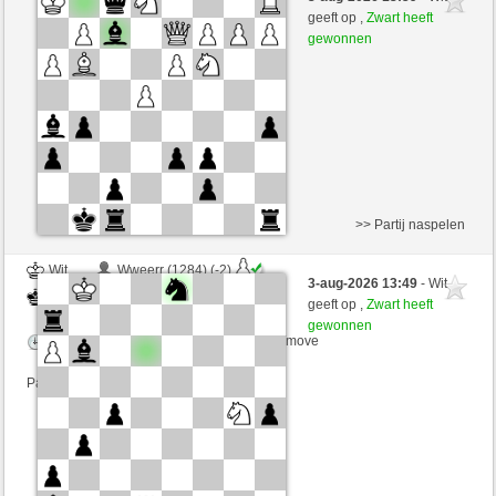
Zwart
Simonio (1799) (+1)
geeft op ,
Zwart heeft
gewonnen
Speelduur: 6 minutes/side + 0 seconds/move
Partij telt mee voor de ranglijst
>> Partij naspelen
Wit
Wweerr (1284) (-2)
3-aug-2026 13:49
- Wit
Zwart
Simonio (1797) (+2)
geeft op ,
Zwart heeft
gewonnen
Speelduur: 5 minutes/side + 0 seconds/move
Partij telt mee voor de ranglijst