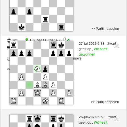
>> Partij naspelen
Wit
UliChess (1296) (-2)
27-jul-2026 6:38
- Zwart
Zwart
Simonio (1787) (+2)
geeft op ,
Wit heeft
gewonnen
Speelduur: 6 minutes/side + 0 seconds/move
Partij telt mee voor de ranglijst
>> Partij naspelen
Zwart
stacippa (1321) (-2)
26-jul-2026 6:50
- Zwart
Wit
Simonio (1785) (+2)
geeft op ,
Wit heeft