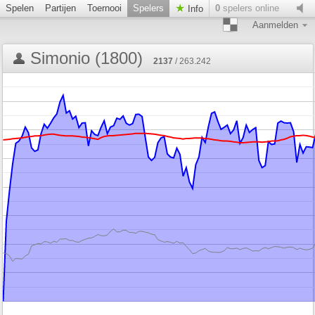
Spelen
Partijen
Toernooi
Spelers
0
spelers online
Info
Aanmelden
Simonio (1800)
2137
/ 263.242