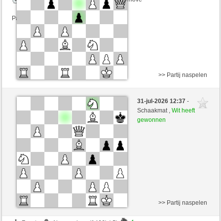
Partij telt mee voor de ranglijst
>> Partij naspelen
Zwart
NewbeeB (1303) (-2)
31-jul-2026 12:37
-
Wit
Simonio (1772) (+2)
Schaakmat ,
Wit heeft
gewonnen
Speelduur: 4 minutes/side + 0 seconds/move
Partij telt mee voor de ranglijst
>> Partij naspelen