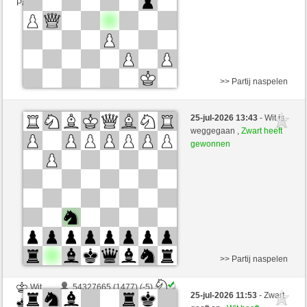
Partij telt mee voor de ranglijst
>> Partij naspelen
Zwart
Ubimaior51 (1494) (-6)
25-jul-2026 13:43
- Wit is
Wit
Simonio (1761) (+6)
weggegaan ,
Zwart heeft
gewonnen
Speelduur: 5 minutes/side + 0 seconds/move
Partij telt mee voor de ranglijst
>> Partij naspelen
Wit
54327665 (1477) (-5)
25-jul-2026 11:53
- Zwart
Zwart
Simonio (1756) (+5)