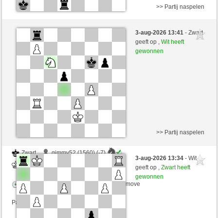
>> Partij naspelen
Wit
gimmy52 (1553) (-7)
3-aug-2026 13:41
- Zwart
Zwart
Simonio (1790) (+7)
geeft op ,
Wit heeft
gewonnen
Speelduur: 5 minutes/side + 0 seconds/move
Partij telt mee voor de ranglijst
>> Partij naspelen
Zwart
gimmy52 (1560) (-7)
3-aug-2026 13:34
- Wit
Wit
Simonio (1783) (+7)
geeft op ,
Zwart heeft
gewonnen
Speelduur: 5 minutes/side + 0 seconds/move
Partij telt mee voor de ranglijst