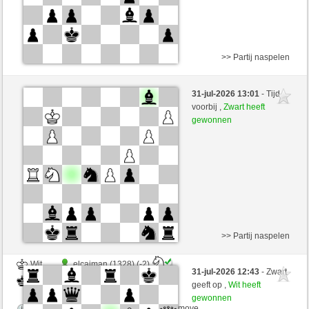
>> Partij naspelen
Wit
gimmy52 (1567) (-7)
31-jul-2026 13:01
- Tijd
Zwart
Simonio (1776) (+7)
voorbij ,
Zwart heeft
gewonnen
Speelduur: 5 minutes/side + 0 seconds/move
Partij telt mee voor de ranglijst
>> Partij naspelen
Wit
elcaiman (1328) (-2)
31-jul-2026 12:43
- Zwart
Zwart
Simonio (1774) (+2)
geeft op ,
Wit heeft
gewonnen
Speelduur: 7 minutes/side + 0 seconds/move