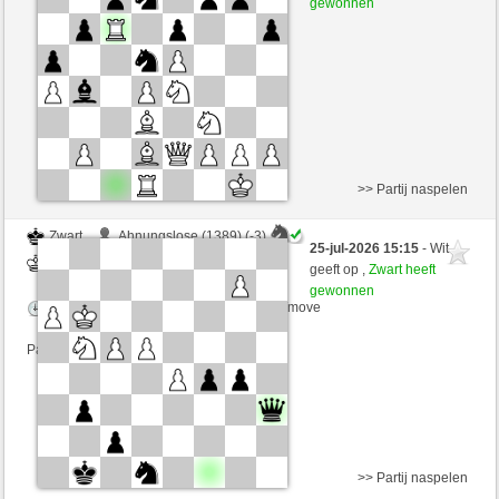
gewonnen
Speelduur: 5 minutes/side + 0 seconds/move
Partij telt mee voor de ranglijst
>> Partij naspelen
Zwart
Ahnungslose (1389) (-3)
25-jul-2026 15:15
- Wit
Wit
Simonio (1782) (+3)
geeft op ,
Zwart heeft
gewonnen
Speelduur: 2 minutes/side + 5 seconds/move
Partij telt mee voor de ranglijst
>> Partij naspelen