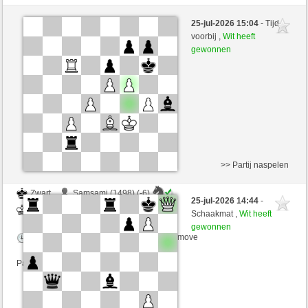
Wit
Samsami (1492) (-5)
25-jul-2026 15:04
- Tijd
Zwart
Simonio (1777) (+5)
voorbij ,
Wit heeft
gewonnen
Speelduur: 5 minutes/side + 3 seconds/move
Partij telt mee voor de ranglijst
>> Partij naspelen
Zwart
Samsami (1498) (-6)
25-jul-2026 14:44
-
Wit
Simonio (1771) (+6)
Schaakmat ,
Wit heeft
gewonnen
Speelduur: 5 minutes/side + 3 seconds/move
Partij telt mee voor de ranglijst