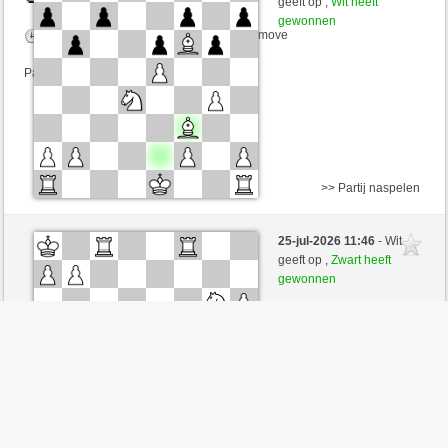
geeft op ,
Wit heeft
gewonnen
Speelduur: 3 minutes/side + 5 seconds/move
Partij telt mee voor de ranglijst
>> Partij naspelen
Zwart
Palaceastur (1554) (-8)
25-jul-2026 11:46
- Wit
Wit
Simonio (1748) (+8)
geeft op ,
Zwart heeft
gewonnen
Speelduur: 5 minutes/side + 3 seconds/move
Partij telt mee voor de ranglijst
>> Partij naspelen