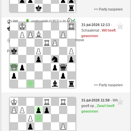
>> Partij naspelen
Wit
undlos446 (1357) (-3)
31-jul-2026 12:13
-
Zwart
Simonio (1761) (+3)
Schaakmat ,
Wit heeft
gewonnen
Speelduur: 5 minutes/side + 3 seconds/move
Partij telt mee voor de ranglijst
>> Partij naspelen
Wit
parviz86 (1455) (+28)
31-jul-2026 11:58
- Wit
Zwart
Simonio (1789) (-28)
geeft op ,
Zwart heeft
gewonnen
Speelduur: 5 minutes/side + 0 seconds/move
Partij telt mee voor de ranglijst