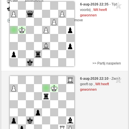
Wit
Anonymous
6-aug-2026 22:35
- Tijd
Zwart
Tag97 (1340)
voorbij ,
Wit heeft
gewonnen
Speelduur: 5 minutes/side + 8 seconds/move
>> Partij naspelen
Wit
ACF1234 (1508) (+9)
6-aug-2026 22:10
- Zwart
Zwart
Tag97 (1349) (-9)
geeft op ,
Wit heeft
gewonnen
Speelduur: 5 minutes/side + 0 seconds/move
Partij telt mee voor de ranglijst