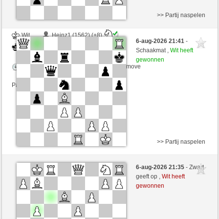
>> Partij naspelen
Wit
Heinz1 (1562) (+8)
6-aug-2026 21:41
-
Zwart
Tag97 (1357) (-8)
Schaakmat ,
Wit heeft
gewonnen
Speelduur: 9 minutes/side + 8 seconds/move
Partij telt mee voor de ranglijst
>> Partij naspelen
Zwart
KerlKerl (1374) (-18)
6-aug-2026 21:35
- Zwart
Wit
Tag97 (1339) (+18)
geeft op ,
Wit heeft
gewonnen
Speelduur: 10 minutes/side + 6 seconds/move
Partij telt mee voor de ranglijst