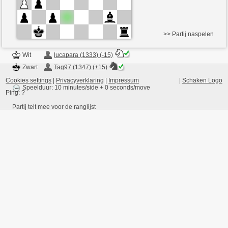
>> Partij naspelen
Wit
lucapara (1333) (-15)
Zwart
Tag97 (1347) (+15)
Cookies settings
|
Privacyverklaring
|
Impressum
|
Schaken Logo
Speelduur: 10 minutes/side + 0 seconds/move
Ping:
?
Partij telt mee voor de ranglijst