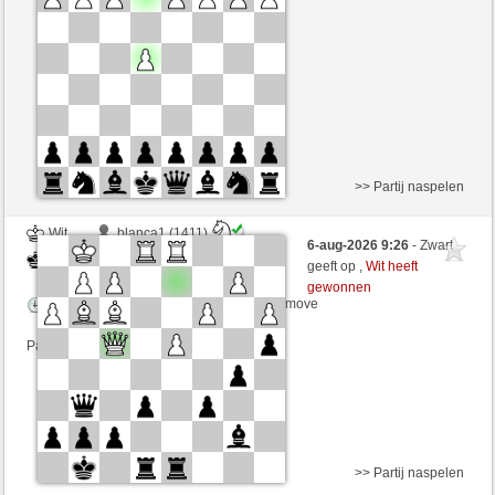
Speelduur: 8 minutes/side + 4 seconds/move
Partij telt mee voor de ranglijst
>> Partij naspelen
Wit
blanca1 (1411)
6-aug-2026 9:26
- Zwart
Zwart
Tag97 (1336)
geeft op ,
Wit heeft
gewonnen
Speelduur: 8 minutes/side + 4 seconds/move
Partij telt mee voor de ranglijst
>> Partij naspelen