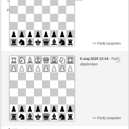
Partij telt mee voor de ranglijst
>> Partij naspelen
Wit
docomo (1347)
6-aug-2026 22:44
- Partij
Zwart
Tag97 (1340)
afgebroken
Speelduur: 7 minutes/side + 2 seconds/move
Partij telt mee voor de ranglijst
>> Partij naspelen