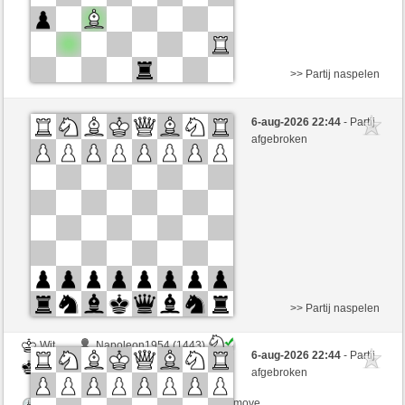
>> Partij naspelen
Wit
Stone2026 (1387) (+14)
6-aug-2026 22:44
- Partij
Zwart
Tag97 (1340) (-14)
afgebroken
Speelduur: 8 minutes/side + 8 seconds/move
Partij telt mee voor de ranglijst
>> Partij naspelen
Wit
Napoleon1954 (1443)
6-aug-2026 22:44
- Partij
Zwart
Tag97 (1340)
afgebroken
Speelduur: 5 minutes/side + 3 seconds/move