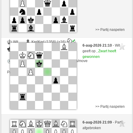
>> Partij naspelen
Wit
KerlKerl (1358) (+16)
6-aug-2026 21:10
- Wit
Zwart
Tag97 (1355) (-16)
geeft op ,
Zwart heeft
gewonnen
Speelduur: 10 minutes/side + 6 seconds/move
Partij telt mee voor de ranglijst
>> Partij naspelen
Wit
blanca1 (1411) (-19)
6-aug-2026 21:09
- Partij
Zwart
Tag97 (1336) (+19)
afgebroken