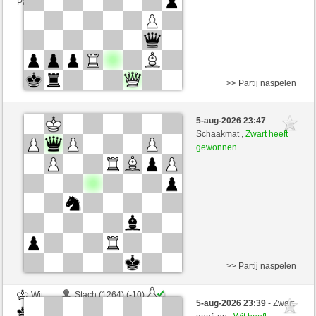
Partij telt mee voor de ranglijst
>> Partij naspelen
Wit
XNOEX (1447) (+14)
5-aug-2026 23:47
-
Zwart
Tag97 (1401) (-14)
Schaakmat ,
Zwart heeft
gewonnen
Speelduur: 10 minutes/side + 0 seconds/move
Partij telt mee voor de ranglijst
>> Partij naspelen
Wit
Stach (1264) (-10)
5-aug-2026 23:39
- Zwart
Zwart
Tag97 (1391) (+10)