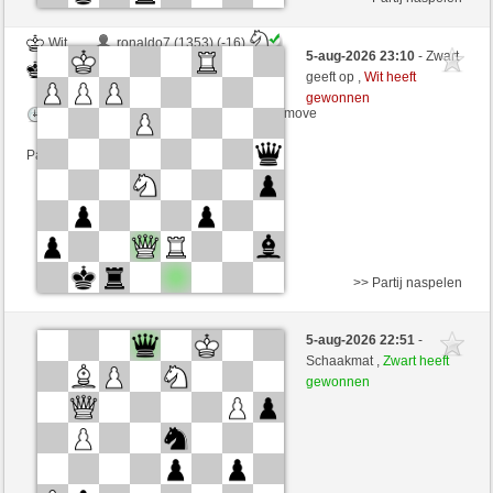
Wit
ronaldo7 (1353) (-16)
5-aug-2026 23:10
- Zwart
Zwart
Tag97 (1361) (+16)
geeft op ,
Wit heeft
gewonnen
Speelduur: 4 minutes/side + 1 seconds/move
Partij telt mee voor de ranglijst
>> Partij naspelen
Wit
nanorey (1978) (+1)
5-aug-2026 22:51
-
Zwart
Tag97 (1362) (-1)
Schaakmat ,
Zwart heeft
gewonnen
Speelduur: 15 minutes/side + 0 seconds/move
Partij telt mee voor de ranglijst