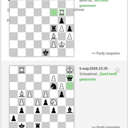
geeft op ,
Wit heeft
gewonnen
Speelduur: 10 minutes/side + 0 seconds/move
Partij telt mee voor de ranglijst
>> Partij naspelen
Zwart
ronaldo7 (1337) (-14)
5-aug-2026 23:35
-
Wit
Tag97 (1377) (+14)
Schaakmat ,
Zwart heeft
gewonnen
Speelduur: 4 minutes/side + 1 seconds/move
Partij telt mee voor de ranglijst
>> Partij naspelen