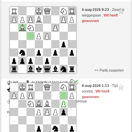
Wit
ALENIKIN (1355) (+16)
6-aug-2026 9:23
- Zwart is
Zwart
Tag97 (1352) (-16)
weggegaan ,
Wit heeft
gewonnen
Speelduur: 10 minutes/side + 0 seconds/move
Partij telt mee voor de ranglijst
>> Partij naspelen
Wit
ALENIKIN (1337) (+18)
6-aug-2026 1:13
- Tijd
Zwart
Tag97 (1370) (-18)
voorbij ,
Wit heeft
gewonnen
Speelduur: 10 minutes/side + 0 seconds/move
Partij telt mee voor de ranglijst