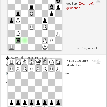
Zwart
Tag97 (1303) (-9)
geeft op ,
Zwart heeft
gewonnen
Speelduur: 4 minutes/side + 1 seconds/move
Partij telt mee voor de ranglijst
>> Partij naspelen
Zwart
Haiku_1967 (1461) (+10)
7-aug-2026 3:05
- Partij
Wit
Tag97 (1313) (-10)
afgebroken
Speelduur: 4 minutes/side + 1 seconds/move
Partij telt mee voor de ranglijst