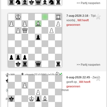
>> Partij naspelen
Wit
Wukong (1237)
7-aug-2026 2:16
- Tijd
Zwart
Tag97 (1313)
voorbij ,
Wit heeft
gewonnen
Speelduur: 10 minutes/side + 0 seconds/move
Partij telt mee voor de ranglijst
>> Partij naspelen
Wit
cloreto77 (1398) (+13)
6-aug-2026 22:45
- Zwart
Zwart
Tag97 (1326) (-13)
geeft op ,
Wit heeft
gewonnen
Speelduur: 8 minutes/side + 8 seconds/move
Partij telt mee voor de ranglijst