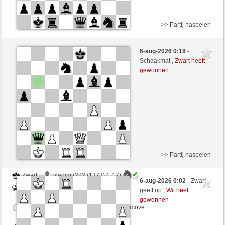
>> Partij naspelen
Wit
Anonymous
6-aug-2026 0:18
-
Zwart
Tag97 (1370)
Schaakmat ,
Zwart heeft
gewonnen
Speelduur: 5 minutes/side + 1 seconds/move
>> Partij naspelen
Zwart
vladimir222 (1373) (+17)
6-aug-2026 0:02
- Zwart
Wit
Tag97 (1387) (-17)
geeft op ,
Wit heeft
gewonnen
Speelduur: 3 minutes/side + 2 seconds/move