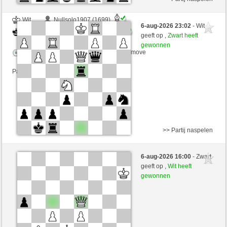
Wit
Nullsolo1907 (1699)
6-aug-2026 23:02
- Wit
Zwart
RubiusAndorra (1575)
geeft op ,
Zwart heeft
gewonnen
Speelduur: 2 minutes/side + 1 seconds/move
Partij telt mee voor de ranglijst
>> Partij naspelen
Wit
ronaldo7 (1302) (-6)
6-aug-2026 16:00
- Zwart
Zwart
RubiusAndorra (1575) (+6)
geeft op ,
Wit heeft
gewonnen
Speelduur: 2 minutes/side + 1 seconds/move
Partij telt mee voor de ranglijst