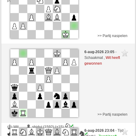
Partij telt mee voor de ranglijst
>> Partij naspelen
Zwart
shiduj (1607) (-18)
6-aug-2026 23:05
-
Wit
RubiusAndorra (1566) (+18)
Schaakmat ,
Wit heeft
gewonnen
Speelduur: 2 minutes/side + 1 seconds/move
Partij telt mee voor de ranglijst
>> Partij naspelen
Wit
shiduj (1592) (+15)
6-aug-2026 23:04
- Tijd
Zwart
RubiusAndorra (1581) (-15)