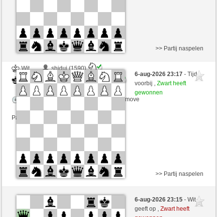
>> Partij naspelen
Wit
shiduj (1590)
6-aug-2026 23:17
- Tijd
Zwart
RubiusAndorra (1583)
voorbij ,
Zwart heeft
gewonnen
Speelduur: 2 minutes/side + 0 seconds/move
Partij telt mee voor de ranglijst
>> Partij naspelen
Wit
shiduj (1590)
6-aug-2026 23:15
- Wit
Zwart
RubiusAndorra (1583)
geeft op ,
Zwart heeft