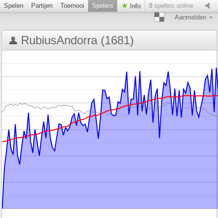
Spelen
Partijen
Toernooi
Spelers
0
spelers online
Info
Aanmelden
RubiusAndorra (1681)