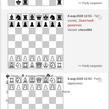
>> Partij naspelen
Wit
Ivan_pitis (1638) (-15)
8-aug-2026 12:53
- Tijd
Zwart
RubiusAndorra (1652) (+15)
voorbij ,
Zwart heeft
gewonnen
Speelduur: 2 minutes/side + 1 seconds/move
Variant:
chess960
Partij telt mee voor de ranglijst
>> Partij naspelen
Zwart
Kosmaj (1566)
8-aug-2026 12:53
- Partij
Wit
RubiusAndorra (1652)
afgebroken
Speelduur: 4 minutes/side + 0 seconds/move
Partij telt mee voor de ranglijst