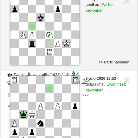
Zwart
RubiusAndorra (1681)
geeft op ,
Wit heeft
gewonnen
Speelduur: 2 minutes/side + 1 seconds/move
Partij telt mee voor de ranglijst
>> Partij naspelen
Zwart
Ivan_pitis (1623) (-14)
8-aug-2026 12:53
-
Wit
RubiusAndorra (1667) (+14)
Schaakmat ,
Zwart heeft
gewonnen
Speelduur: 2 minutes/side + 1 seconds/move
Partij telt mee voor de ranglijst