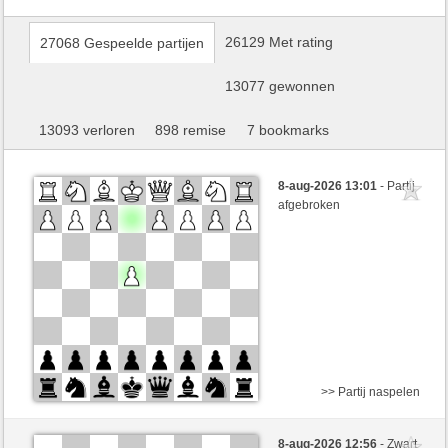
26129 Met rating
27068 Gespeelde partijen
13077 gewonnen
13093 verloren
898 remise
7 bookmarks
8-aug-2026 13:01
- Partij
afgebroken
>> Partij naspelen
Wit
Ivan_pitis (1609)
8-aug-2026 12:56
- Zwart