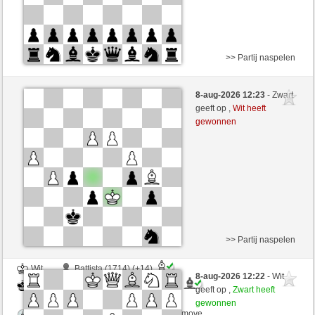
>> Partij naspelen
Wit
gDSDiez (1704)
8-aug-2026 12:23
- Zwart
Zwart
RubiusAndorra (1652)
geeft op ,
Wit heeft
gewonnen
Speelduur: 2 minutes/side + 0 seconds/move
Partij telt mee voor de ranglijst
>> Partij naspelen
Wit
Battista (1714) (+14)
8-aug-2026 12:22
- Wit
Zwart
RubiusAndorra (1666) (-14)
geeft op ,
Zwart heeft
gewonnen
Speelduur: 2 minutes/side + 1 seconds/move