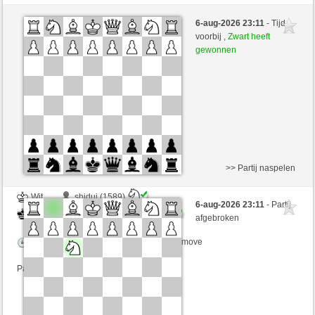
Wit
shiduj (1589) (-16)
6-aug-2026 23:11
- Tijd
Zwart
RubiusAndorra (1584) (+16)
voorbij ,
Zwart heeft
gewonnen
Speelduur: 2 minutes/side + 0 seconds/move
Partij telt mee voor de ranglijst
>> Partij naspelen
Wit
shiduj (1589)
6-aug-2026 23:11
- Partij
Zwart
RubiusAndorra (1584)
afgebroken
Speelduur: 2 minutes/side + 0 seconds/move
Partij telt mee voor de ranglijst