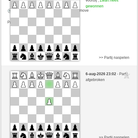
voorbij ,
Zwart heeft
gewonnen
Speelduur: 2 minutes/side + 1 seconds/move
Partij telt mee voor de ranglijst
>> Partij naspelen
Wit
peter2905 (1676)
6-aug-2026 23:02
- Partij
Zwart
RubiusAndorra (1581)
afgebroken
Speelduur: 5 minutes/side + 0 seconds/move
>> Partij naspelen