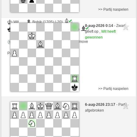
>> Partij naspelen
Wit
Bobik (1705) (-20)
8-aug-2026 0:14
- Zwart
Zwart
RubiusAndorra (1605) (+20)
geeft op ,
Wit heeft
gewonnen
Speelduur: 2 minutes/side + 0 seconds/move
Partij telt mee voor de ranglijst
>> Partij naspelen
Zwart
Bobik (1727) (-22)
6-aug-2026 23:17
- Partij
Wit
RubiusAndorra (1583) (+22)
afgebroken
Speelduur: 2 minutes/side + 0 seconds/move
Partij telt mee voor de ranglijst