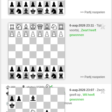
>> Partij naspelen
Wit
shiduj (1589)
6-aug-2026 23:11
- Tijd
Zwart
RubiusAndorra (1584)
voorbij ,
Zwart heeft
gewonnen
Speelduur: 2 minutes/side + 0 seconds/move
Partij telt mee voor de ranglijst
>> Partij naspelen
Wit
shiduj (1589)
6-aug-2026 23:07
- Zwart
Zwart
RubiusAndorra (1584)
geeft op ,
Wit heeft
gewonnen
Speelduur: 2 minutes/side + 0 seconds/move