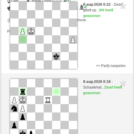
Wit
Bobik (1666) (-17)
8-aug-2026 0:22
- Zwart
Zwart
RubiusAndorra (1644) (+17)
geeft op ,
Wit heeft
gewonnen
Speelduur: 2 minutes/side + 0 seconds/move
Partij telt mee voor de ranglijst
>> Partij naspelen
Zwart
Bobik (1685) (-19)
8-aug-2026 0:18
-
Wit
RubiusAndorra (1625) (+19)
Schaakmat ,
Zwart heeft
gewonnen
Speelduur: 2 minutes/side + 0 seconds/move
Partij telt mee voor de ranglijst