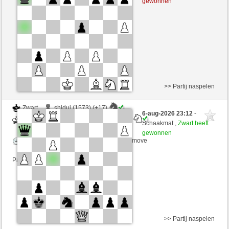
gewonnen
Speelduur: 2 minutes/side + 0 seconds/move
Partij telt mee voor de ranglijst
>> Partij naspelen
Zwart
shiduj (1573) (+17)
6-aug-2026 23:12
-
Wit
RubiusAndorra (1600) (-17)
Schaakmat ,
Zwart heeft
gewonnen
Speelduur: 2 minutes/side + 0 seconds/move
Partij telt mee voor de ranglijst
>> Partij naspelen