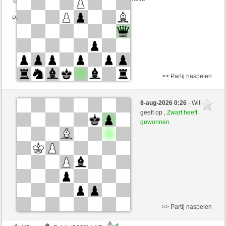
Partij telt mee voor de ranglijst
>> Partij naspelen
Wit
pikulapi (1378) (-5)
8-aug-2026 0:26
- Wit
Zwart
RubiusAndorra (1661) (+5)
geeft op ,
Zwart heeft
gewonnen
Speelduur: 2 minutes/side + 1 seconds/move
Partij telt mee voor de ranglijst
>> Partij naspelen