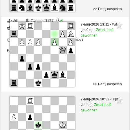
>> Partij naspelen
Wit
Zwenne (1174)
7-aug-2026 13:11
- Wit
Zwart
Maradona77 (1420)
geeft op ,
Zwart heeft
gewonnen
Speelduur: 5 minutes/side + 0 seconds/move
Partij telt mee voor de ranglijst
>> Partij naspelen
Wit
Wweerr (1413) (-16)
7-aug-2026 10:52
- Tijd
Zwart
Maradona77 (1420) (+16)
voorbij ,
Zwart heeft
gewonnen
Speelduur: 5 minutes/side + 0 seconds/move
Partij telt mee voor de ranglijst