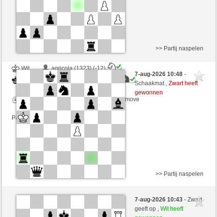
>> Partij naspelen
Wit
agricola (1323) (-12)
7-aug-2026 10:48
-
Zwart
Maradona77 (1408) (+12)
Schaakmat ,
Zwart heeft
gewonnen
Speelduur: 5 minutes/side + 0 seconds/move
Partij telt mee voor de ranglijst
>> Partij naspelen
Zwart
Manito61 (1424) (+16)
7-aug-2026 10:43
- Zwart
Wit
Maradona77 (1424) (-16)
geeft op ,
Wit heeft