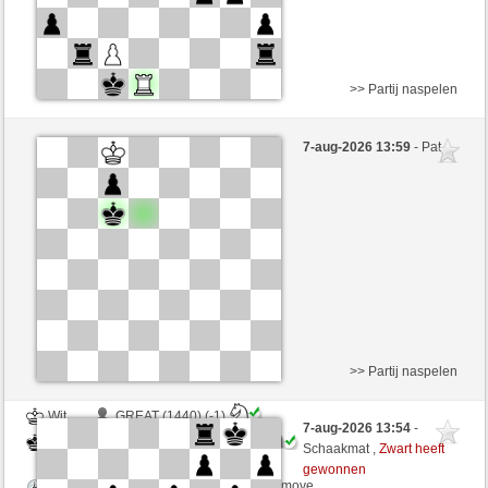
>> Partij naspelen
Wit
Alsbach (1373) (+18)
7-aug-2026 13:59
- Pat
Zwart
Maradona77 (1421) (-18)
Speelduur: 5 minutes/side + 0 seconds/move
Partij telt mee voor de ranglijst
>> Partij naspelen
Wit
GREAT (1440) (-1)
7-aug-2026 13:54
-
Zwart
Maradona77 (1420) (+1)
Schaakmat ,
Zwart heeft
gewonnen
Speelduur: 5 minutes/side + 0 seconds/move