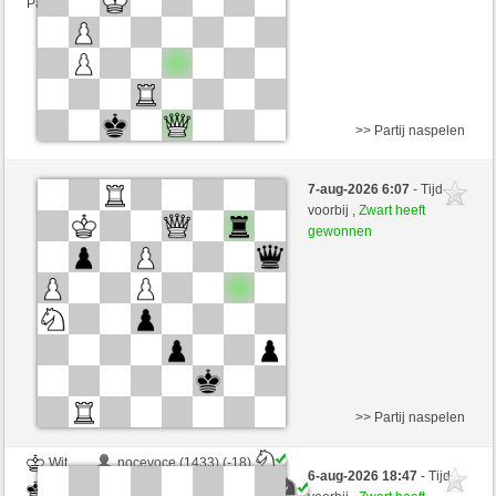
Partij telt mee voor de ranglijst
>> Partij naspelen
Wit
baronerosso (1183) (+29)
7-aug-2026 6:07
- Tijd
Zwart
Maradona77 (1407) (-25)
voorbij ,
Zwart heeft
gewonnen
Speelduur: 5 minutes/side + 0 seconds/move
Partij telt mee voor de ranglijst
>> Partij naspelen
Wit
nocevoce (1433) (-18)
6-aug-2026 18:47
- Tijd
Zwart
Maradona77 (1389) (+18)