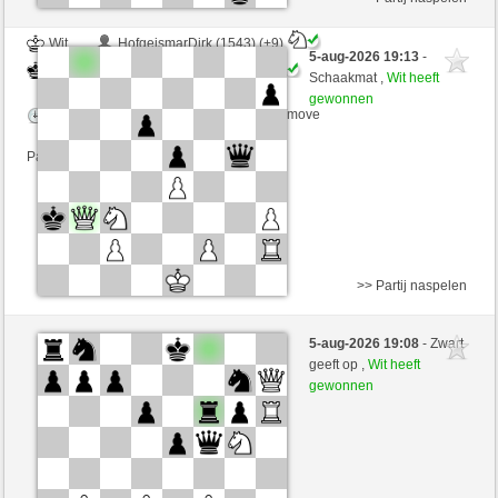
Wit
HofgeismarDirk (1543) (+9)
5-aug-2026 19:13
-
Zwart
Maradona77 (1372) (-9)
Schaakmat ,
Wit heeft
gewonnen
Speelduur: 4 minutes/side + 0 seconds/move
Partij telt mee voor de ranglijst
>> Partij naspelen
Zwart
Schalli (1267) (-12)
5-aug-2026 19:08
- Zwart
Wit
Maradona77 (1360) (+12)
geeft op ,
Wit heeft
gewonnen
Speelduur: 5 minutes/side + 0 seconds/move
Partij telt mee voor de ranglijst