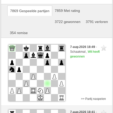
7859 Met rating
7869 Gespeelde partijen
3722 gewonnen
3791 verloren
354 remise
7-aug-2026 18:49
-
Schaakmat ,
Wit heeft
gewonnen
>> Partij naspelen
Zwart
Jesaja65 (1588) (-24)
7-aug-2026 18:41
-