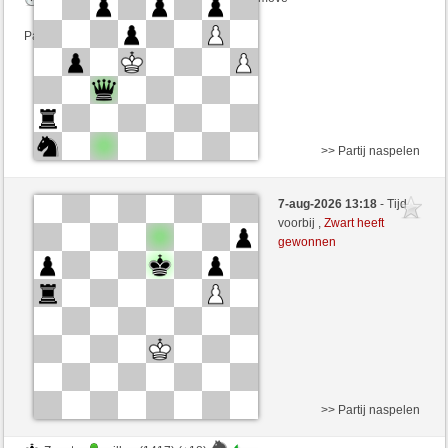
Partij telt mee voor de ranglijst
>> Partij naspelen
Zwart
monti (1514) (+12)
7-aug-2026 13:18
- Tijd
Wit
Maradona77 (1432) (-12)
voorbij ,
Zwart heeft
gewonnen
Speelduur: 4 minutes/side + 0 seconds/move
Partij telt mee voor de ranglijst
>> Partij naspelen