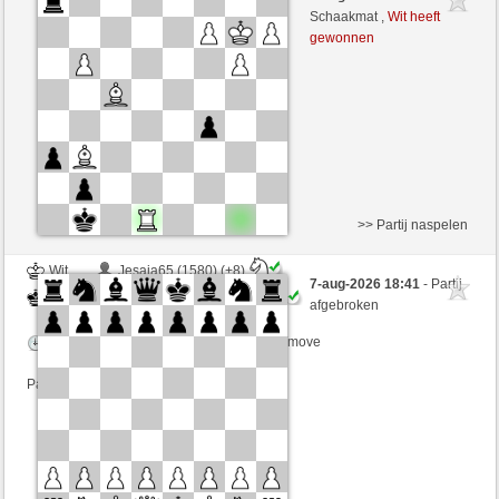
Wit
Maradona77 (1395) (+24)
Schaakmat ,
Wit heeft
gewonnen
Speelduur: 5 minutes/side + 0 seconds/move
Partij telt mee voor de ranglijst
>> Partij naspelen
Wit
Jesaja65 (1580) (+8)
7-aug-2026 18:41
- Partij
Zwart
Maradona77 (1403) (-8)
afgebroken
Speelduur: 5 minutes/side + 0 seconds/move
Partij telt mee voor de ranglijst