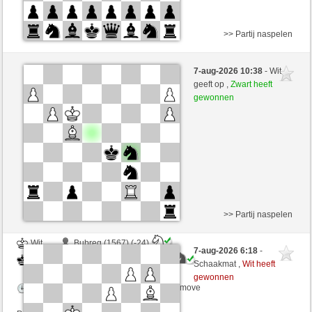
>> Partij naspelen
Wit
GREAT (1426)
7-aug-2026 10:38
- Wit
Zwart
Maradona77 (1406)
geeft op ,
Zwart heeft
gewonnen
Speelduur: 3 minutes/side + 0 seconds/move
Partij telt mee voor de ranglijst
>> Partij naspelen
Wit
Bubreg (1567) (-24)
7-aug-2026 6:18
-
Zwart
Maradona77 (1382) (+24)
Schaakmat ,
Wit heeft
gewonnen
Speelduur: 6 minutes/side + 0 seconds/move