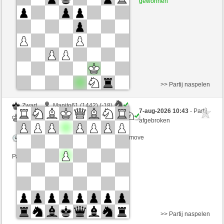
gewonnen
Speelduur: 5 minutes/side + 1 seconds/move
Partij telt mee voor de ranglijst
>> Partij naspelen
Zwart
Manito61 (1442) (-18)
7-aug-2026 10:43
- Partij
Wit
Maradona77 (1406) (+18)
afgebroken
Speelduur: 5 minutes/side + 1 seconds/move
Partij telt mee voor de ranglijst
>> Partij naspelen