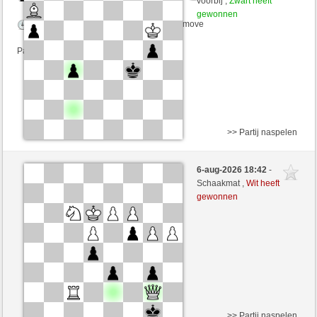
voorbij ,
Zwart heeft
gewonnen
Speelduur: 5 minutes/side + 0 seconds/move
Partij telt mee voor de ranglijst
>> Partij naspelen
Wit
Flaketa (1613) (-26)
6-aug-2026 18:42
-
Zwart
Maradona77 (1363) (+26)
Schaakmat ,
Wit heeft
gewonnen
Speelduur: 5 minutes/side + 0 seconds/move
Partij telt mee voor de ranglijst
>> Partij naspelen