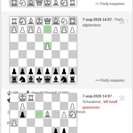
>> Partij naspelen
Zwart
baronerosso (1249)
7-aug-2026 14:07
- Partij
1
Wit
Maradona77 (1403)
afgebroken
Speelduur: 5 minutes/side + 0 seconds/move
Partij telt mee voor de ranglijst
>> Partij naspelen
Wit
diesoFCRingeE (1200)
7-aug-2026 14:07
-
Zwart
Maradona77 (1421)
Schaakmat ,
Wit heeft
gewonnen
Speelduur: 5 minutes/side + 0 seconds/move
Partij telt mee voor de ranglijst