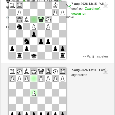
Zwart
gillao (1417) (+18)
7-aug-2026 13:15
- Wit
Wit
Maradona77 (1450) (-18)
geeft op ,
Zwart heeft
gewonnen
Speelduur: 5 minutes/side + 0 seconds/move
Partij telt mee voor de ranglijst
>> Partij naspelen
Wit
Wweerr (1397) (-14)
7-aug-2026 13:11
- Partij
Zwart
Maradona77 (1436) (+14)
afgebroken
Speelduur: 5 minutes/side + 0 seconds/move
Partij telt mee voor de ranglijst