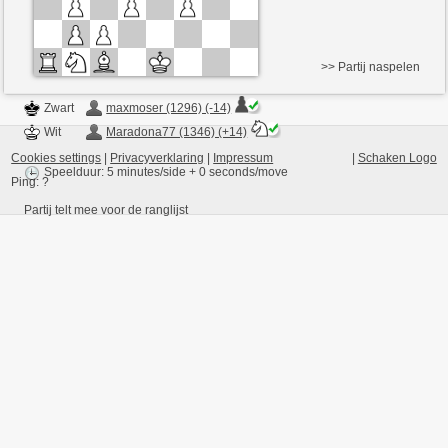
>> Partij naspelen
Zwart
maxmoser (1296) (-14)
Wit
Maradona77 (1346) (+14)
Cookies settings
|
Privacyverklaring
|
Impressum
|
Schaken Logo
Speelduur: 5 minutes/side + 0 seconds/move
Ping:
?
Partij telt mee voor de ranglijst