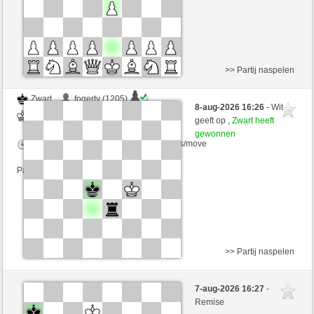
>> Partij naspelen
Zwart
fogerty (1205)
8-aug-2026 16:26
- Wit
Wit
VITORIA (1313)
geeft op ,
Zwart heeft
gewonnen
Speelduur: 20 minutes/side + 8 seconds/move
Partij telt mee voor de ranglijst
>> Partij naspelen
Wit
suazo (1234) (-13)
7-aug-2026 16:27
-
Zwart
VITORIA (1300) (+13)
Remise