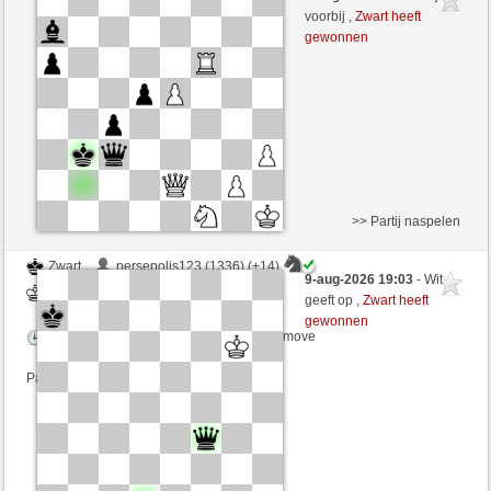
Zwart
VITORIA (1284) (+20)
voorbij ,
Zwart heeft
gewonnen
Speelduur: 10 minutes/side + 0 seconds/move
Partij telt mee voor de ranglijst
>> Partij naspelen
Zwart
persepolis123 (1336) (+14)
9-aug-2026 19:03
- Wit
Wit
VITORIA (1298) (-14)
geeft op ,
Zwart heeft
gewonnen
Speelduur: 8 minutes/side + 0 seconds/move
Partij telt mee voor de ranglijst