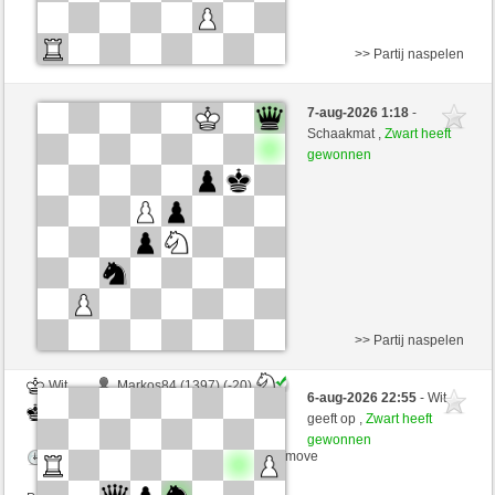
>> Partij naspelen
Zwart
marson (1327) (-16)
7-aug-2026 1:18
-
Wit
VITORIA (1323) (+16)
Schaakmat ,
Zwart heeft
gewonnen
Speelduur: 5 minutes/side + 8 seconds/move
Partij telt mee voor de ranglijst
>> Partij naspelen
Wit
Markos84 (1397) (-20)
6-aug-2026 22:55
- Wit
Zwart
VITORIA (1303) (+20)
geeft op ,
Zwart heeft
gewonnen
Speelduur: 5 minutes/side + 8 seconds/move