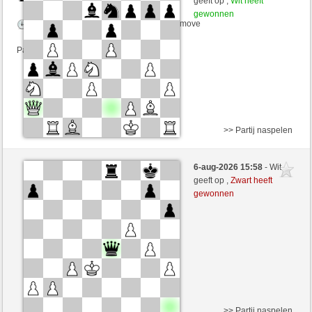
geeft op ,
Wit heeft
gewonnen
Speelduur: 5 minutes/side + 2 seconds/move
Partij telt mee voor de ranglijst
>> Partij naspelen
Zwart
Botabota (1248) (-14)
6-aug-2026 15:58
- Wit
Wit
VITORIA (1291) (+14)
geeft op ,
Zwart heeft
gewonnen
Speelduur: 10 minutes/side + 7 seconds/move
Partij telt mee voor de ranglijst
>> Partij naspelen