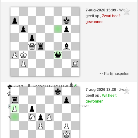
Zwart
esaurito123LT (1237) (+20)
7-aug-2026 15:09
- Wit
Wit
VITORIA (1320) (-20)
geeft op ,
Zwart heeft
gewonnen
Speelduur: 8 minutes/side + 0 seconds/move
Partij telt mee voor de ranglijst
>> Partij naspelen
Zwart
wogo23 (1282) (+19)
7-aug-2026 13:30
- Zwart
Wit
VITORIA (1339) (-19)
geeft op ,
Wit heeft
gewonnen
Speelduur: 5 minutes/side + 0 seconds/move
Partij telt mee voor de ranglijst