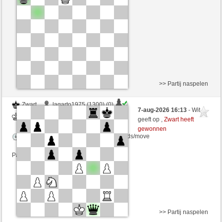
Speelduur: 9 minutes/side + 8 seconds/move
Partij telt mee voor de ranglijst
>> Partij naspelen
Zwart
lagarto1975 (1300) (0)
7-aug-2026 16:13
- Wit
Wit
VITORIA (1300) (0)
geeft op ,
Zwart heeft
gewonnen
Speelduur: 10 minutes/side + 10 seconds/move
Partij telt mee voor de ranglijst
>> Partij naspelen