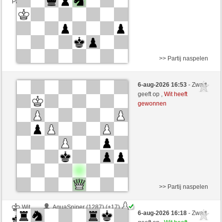
Partij telt mee voor de ranglijst
>> Partij naspelen
Wit
Newtt (1277) (-15)
6-aug-2026 16:53
- Zwart
Zwart
VITORIA (1288) (+15)
geeft op ,
Wit heeft
gewonnen
Speelduur: 14 minutes/side + 7 seconds/move
Partij telt mee voor de ranglijst
>> Partij naspelen
Wit
AquaSniper (1287) (+17)
6-aug-2026 16:18
- Zwart
Zwart
VITORIA (1305) (-17)