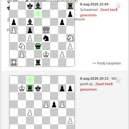
Wit
quiberon63 (1218) (+20)
8-aug-2026 22:04
-
Zwart
VITORIA (1302) (-20)
Schaakmat ,
Zwart heeft
gewonnen
Speelduur: 8 minutes/side + 12 seconds/move
Partij telt mee voor de ranglijst
>> Partij naspelen
Zwart
AjaxAgam (1457) (+10)
8-aug-2026 20:13
- Wit
Wit
VITORIA (1312) (-10)
geeft op ,
Zwart heeft
gewonnen
Speelduur: 5 minutes/side + 4 seconds/move
Partij telt mee voor de ranglijst