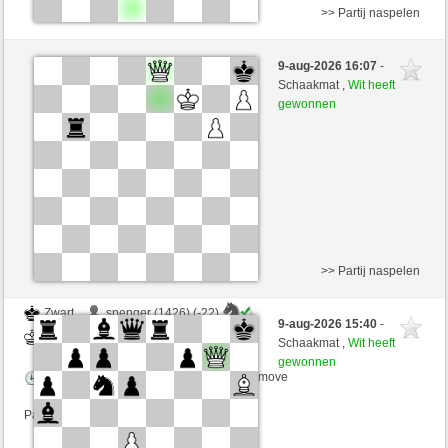
>> Partij naspelen
Zwart
Postoronny2 (1384) (+13)
9-aug-2026 16:07
-
Wit
VITORIA (1311) (-13)
Schaakmat ,
Wit heeft
gewonnen
Speelduur: 5 minutes/side + 8 seconds/move
Partij telt mee voor de ranglijst
>> Partij naspelen
Zwart
spenger (1426) (-22)
9-aug-2026 15:40
-
Wit
VITORIA (1289) (+22)
Schaakmat ,
Wit heeft
gewonnen
Speelduur: 5 minutes/side + 8 seconds/move
Partij telt mee voor de ranglijst