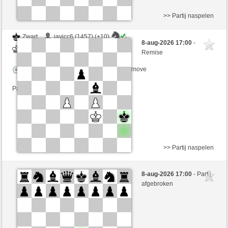
>> Partij naspelen
Zwart
javicc6 (1457) (+10)
8-aug-2026 17:00
-
Wit
VITORIA (1322) (-10)
Remise
Speelduur: 7 minutes/side + 2 seconds/move
Partij telt mee voor de ranglijst
>> Partij naspelen
Zwart
matahari (1539) (-9)
8-aug-2026 17:00
- Partij
Wit
VITORIA (1313) (+9)
afgebroken
Speelduur: 14 minutes/side + 14 seconds/move
Partij telt mee voor de ranglijst