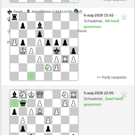
Zwart
HorstiMann (1444) (+10)
6-aug-2026 15:42
-
Wit
VITORIA (1301) (-10)
Schaakmat ,
Wit heeft
gewonnen
Speelduur: 5 minutes/side + 8 seconds/move
Partij telt mee voor de ranglijst
>> Partij naspelen
Zwart
stacippa (1349) (-19)
5-aug-2026 22:05
-
Wit
VITORIA (1282) (+19)
Schaakmat ,
Zwart heeft
gewonnen
Speelduur: 5 minutes/side + 0 seconds/move
Partij telt mee voor de ranglijst