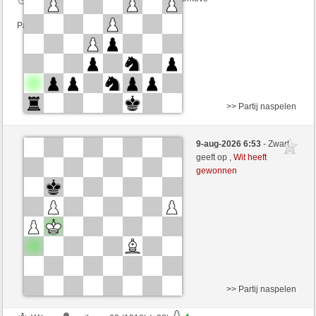
Partij telt mee voor de ranglijst
>> Partij naspelen
Wit
Lykos (1204) (-12)
9-aug-2026 6:53
- Zwart
Zwart
VITORIA (1282) (+12)
geeft op ,
Wit heeft
gewonnen
Speelduur: 23 minutes/side + 8 seconds/move
Partij telt mee voor de ranglijst
>> Partij naspelen