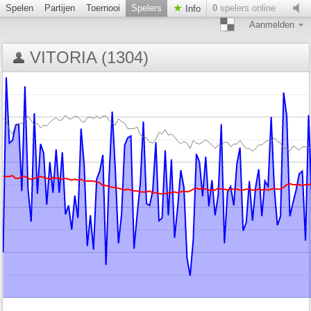
Spelen
Partijen
Toernooi
Spelers
0
spelers online
Info
Aanmelden
VITORIA (1304)