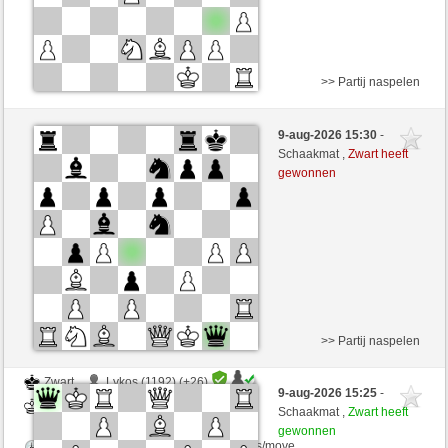
>> Partij naspelen
Zwart
ermaba (1278) (-16)
9-aug-2026 15:30
-
Wit
VITORIA (1273) (+16)
Schaakmat ,
Zwart heeft
gewonnen
Speelduur: 15 minutes/side + 3 seconds/move
Partij telt mee voor de ranglijst
>> Partij naspelen
Zwart
Lykos (1192) (+26)
9-aug-2026 15:25
-
Wit
VITORIA (1294) (-21)
Schaakmat ,
Zwart heeft
gewonnen
Speelduur: 23 minutes/side + 8 seconds/move