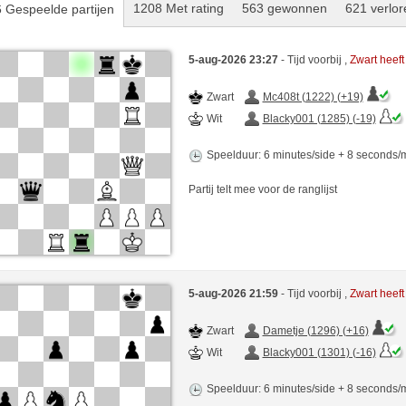
1208 Met rating
563 gewonnen
621 verlor
 Gespeelde partijen
5-aug-2026 23:27
- Tijd voorbij ,
Zwart heef
Zwart
Mc408t (1222) (+19)
Wit
Blacky001 (1285) (-19)
Speelduur: 6 minutes/side + 8 seconds
Partij telt mee voor de ranglijst
5-aug-2026 21:59
- Tijd voorbij ,
Zwart heef
Zwart
Dametje (1296) (+16)
Wit
Blacky001 (1301) (-16)
Speelduur: 6 minutes/side + 8 seconds