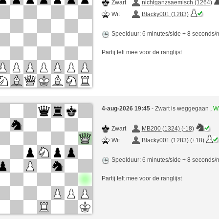
Zwart
nichtganzsaemisch (1264)
Wit
Blacky001 (1283)
Speelduur: 6 minutes/side + 8 seconds
Partij telt mee voor de ranglijst
4-aug-2026 19:45
- Zwart is weggegaan ,
Wi
Zwart
MB200 (1324) (-18)
Wit
Blacky001 (1283) (+18)
Speelduur: 6 minutes/side + 8 seconds
Partij telt mee voor de ranglijst