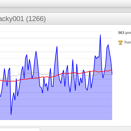
acky001 (1266)
563
gew
Toe