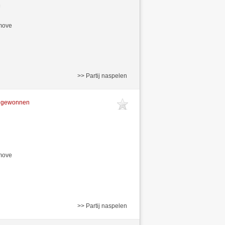
/move
>> Partij naspelen
t gewonnen
/move
>> Partij naspelen