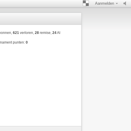
Aanmelden
onnen,
621
verloren,
28
remise,
24
AI
rnament punten:
0