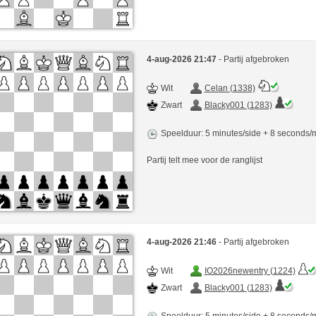
4-aug-2026 21:47
- Partij afgebroken
Wit
Celan (1338)
Zwart
Blacky001 (1283)
Speelduur: 5 minutes/side + 8 seconds
Partij telt mee voor de ranglijst
4-aug-2026 21:46
- Partij afgebroken
Wit
IO2026newentry (1224)
Zwart
Blacky001 (1283)
Speelduur: 5 minutes/side + 8 seconds