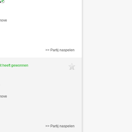
/move
>> Partij naspelen
t heeft gewonnen
/move
>> Partij naspelen