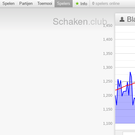
Spelen
Partijen
Toernooi
Spelers
0
spelers online
Info
Schaken
.club
Bl
1,450
1,400
1,350
1,300
1,250
1,200
1,150
1,100