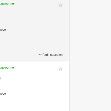
ft gewonnen
/move
>> Partij naspelen
ft gewonnen
/move