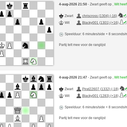
4-aug-2026 21:50
- Zwart geeft op ,
Wit hee
Zwart
chriscross (1304) (-16)
Wit
Blacky001 (1301) (+16)
Speelduur: 6 minutes/side + 8 seconds
Partij telt mee voor de ranglijst
4-aug-2026 21:47
- Zwart geeft op ,
Wit hee
Zwart
Pirat22607 (1332) (-18)
Wit
Blacky001 (1283) (+18)
Speelduur: 6 minutes/side + 8 seconds
Partij telt mee voor de ranglijst