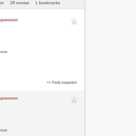
en
28 remise
1 bookmarks
t gewonnen
/move
>> Partij naspelen
t gewonnen
/move