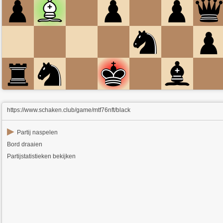
https://www.schaken.club/game/mtf76nft/black
▶
Partij naspelen
Bord draaien
Partijstatistieken bekijken