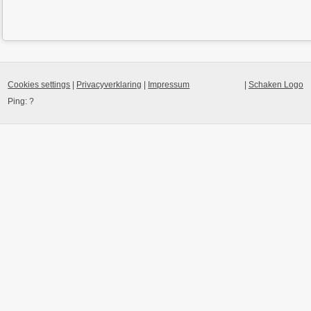
Cookies settings
|
Privacyverklaring
|
Impressum
|
Schaken Logo
Ping:
?