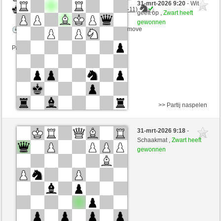
31-mrt-2026 9:20
- Wit
Zwart
DontThinkTooMuch (1467) (-11)
geeft op ,
Zwart heeft
gewonnen
Speelduur: 5 minutes/side + 8 seconds/move
Partij telt mee voor de ranglijst
>> Partij naspelen
Wit
Alkanoid (1453) (-16)
31-mrt-2026 9:18
-
Zwart
DontThinkTooMuch (1451) (+16)
Schaakmat ,
Zwart heeft
gewonnen
Speelduur: 5 minutes/side + 3 seconds/move
Partij telt mee voor de ranglijst