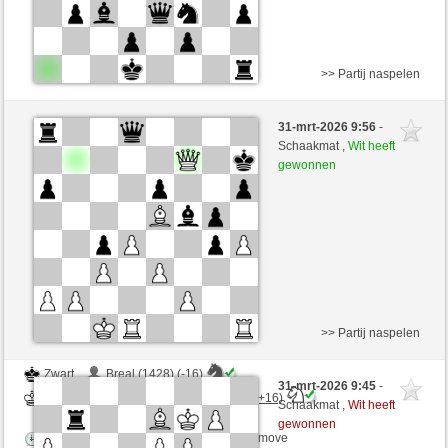
>> Partij naspelen
Wit
Breal (1412) (-14)
31-mrt-2026 9:56
-
Zwart
DontThinkTooMuch (1451) (+14)
Schaakmat ,
Wit heeft
gewonnen
Speelduur: 3 minutes/side + 2 seconds/move
Partij telt mee voor de ranglijst
>> Partij naspelen
Zwart
Breal (1428) (-16)
31-mrt-2026 9:45
-
Wit
DontThinkTooMuch (1435) (+16)
Schaakmat ,
Wit heeft
gewonnen
Speelduur: 3 minutes/side + 2 seconds/move