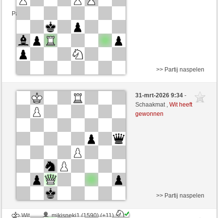
Partij telt mee voor de ranglijst
>> Partij naspelen
Wit
bosssanas (1349) (+21)
31-mrt-2026 9:34
-
Zwart
DontThinkTooMuch (1456) (-21)
Schaakmat ,
Wit heeft
gewonnen
Speelduur: 3 minutes/side + 2 seconds/move
Partij telt mee voor de ranglijst
>> Partij naspelen
Wit
mikisneki1 (1590) (+11)