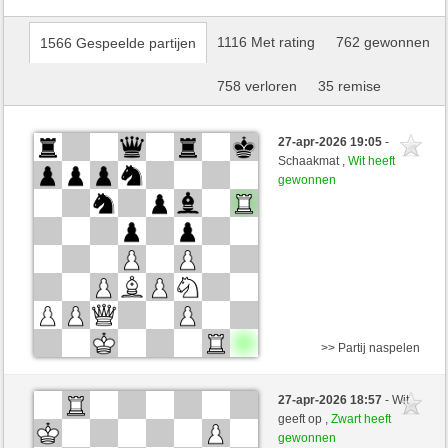
1116 Met rating
762 gewonnen
1566 Gespeelde partijen
758 verloren
35 remise
27-apr-2026 19:05
-
Schaakmat ,
Wit heeft
gewonnen
>> Partij naspelen
Zwart
Joaqin (1311) (-12)
27-apr-2026 18:57
- Wit
Wit
DontThinkTooMuch (1399) (+12)
geeft op ,
Zwart heeft
gewonnen