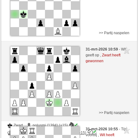
>> Partij naspelen
Wit
polusmi (1409) (-18)
31-mrt-2026 10:59
- Wit
Zwart
DontThinkTooMuch (1359) (+18)
geeft op ,
Zwart heeft
gewonnen
Speelduur: 2 minutes/side + 0 seconds/move
Partij telt mee voor de ranglijst
>> Partij naspelen
Zwart
polusmi (1394) (+15)
31-mrt-2026 10:55
- Tijd
Wit
DontThinkTooMuch (1374) (-15)
voorbij ,
Wit heeft