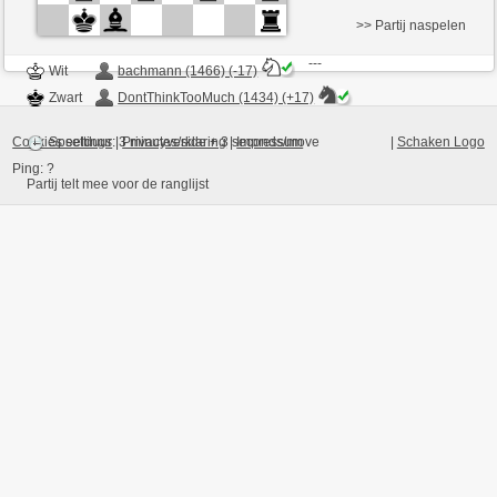
>> Partij naspelen
---
Wit
bachmann (1466) (-17)
Zwart
DontThinkTooMuch (1434) (+17)
Cookies settings
|
Privacyverklaring
|
Impressum
|
Schaken Logo
Speelduur: 3 minutes/side + 3 seconds/move
Ping:
?
Partij telt mee voor de ranglijst