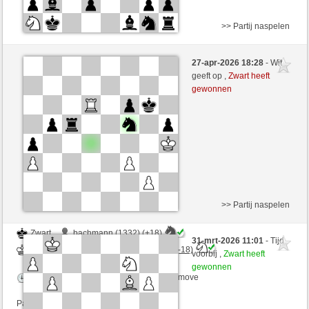
>> Partij naspelen
Wit
lazar (1541) (-24)
27-apr-2026 18:28
- Wit
Zwart
DontThinkTooMuch (1359) (+24)
geeft op ,
Zwart heeft
gewonnen
Speelduur: 5 minutes/side + 8 seconds/move
Partij telt mee voor de ranglijst
>> Partij naspelen
Zwart
bachmann (1332) (+18)
31-mrt-2026 11:01
- Tijd
Wit
DontThinkTooMuch (1377) (-18)
voorbij ,
Zwart heeft
gewonnen
Speelduur: 3 minutes/side + 3 seconds/move
Partij telt mee voor de ranglijst