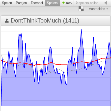
Spelen
Partijen
Toernooi
Spelers
0
spelers online
Info
Aanmelden
DontThinkTooMuch (1411)