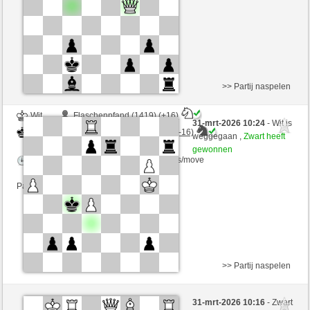
Partij telt mee voor de ranglijst
>> Partij naspelen
Wit
Flaschenpfand (1419) (+16)
31-mrt-2026 10:24
- Wit is
Zwart
DontThinkTooMuch (1426) (-16)
weggegaan ,
Zwart heeft
gewonnen
Speelduur: 15 minutes/side + 0 seconds/move
Partij telt mee voor de ranglijst
>> Partij naspelen
Wit
MisHuevos (1343) (-13)
31-mrt-2026 10:16
- Zwart