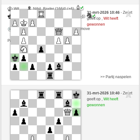
Wit
Nihil_Baxter (1664) (+6)
31-mrt-2026 10:46
- Zwart
Zwart
DontThinkTooMuch (1397) (-6)
geeft op ,
Wit heeft
gewonnen
Speelduur: 2 minutes/side + 0 seconds/move
Partij telt mee voor de ranglijst
>> Partij naspelen
Wit
Turmduo (1414) (+16)
31-mrt-2026 10:40
- Zwart
Zwart
DontThinkTooMuch (1413) (-16)
geeft op ,
Wit heeft
gewonnen
Speelduur: 3 minutes/side + 0 seconds/move
Partij telt mee voor de ranglijst