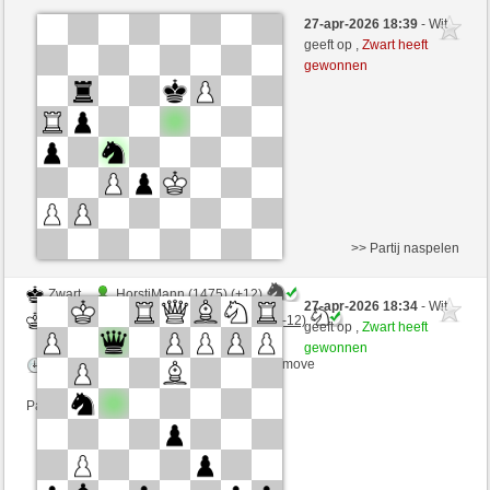
Wit
Joaqin (1339) (-15)
27-apr-2026 18:39
- Wit
Zwart
DontThinkTooMuch (1371) (+15)
geeft op ,
Zwart heeft
gewonnen
Speelduur: 3 minutes/side + 3 seconds/move
Partij telt mee voor de ranglijst
>> Partij naspelen
Zwart
HorstiMann (1475) (+12)
27-apr-2026 18:34
- Wit
Wit
DontThinkTooMuch (1383) (-12)
geeft op ,
Zwart heeft
gewonnen
Speelduur: 3 minutes/side + 3 seconds/move
Partij telt mee voor de ranglijst