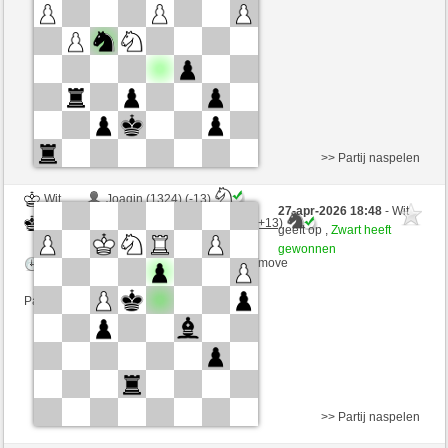
Speelduur: 3 minutes/side + 3 seconds/move
Partij telt mee voor de ranglijst
>> Partij naspelen
Wit
Joaqin (1324) (-13)
27-apr-2026 18:48
- Wit
Zwart
DontThinkTooMuch (1386) (+13)
geeft op ,
Zwart heeft
gewonnen
Speelduur: 3 minutes/side + 3 seconds/move
Partij telt mee voor de ranglijst
>> Partij naspelen