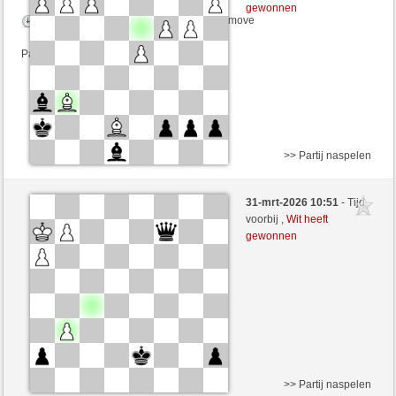
gewonnen
Speelduur: 2 minutes/side + 0 seconds/move
Partij telt mee voor de ranglijst
>> Partij naspelen
Wit
polusmi (1377) (+17)
31-mrt-2026 10:51
- Tijd
Zwart
DontThinkTooMuch (1391) (-17)
voorbij ,
Wit heeft
gewonnen
Speelduur: 2 minutes/side + 0 seconds/move
Partij telt mee voor de ranglijst
>> Partij naspelen