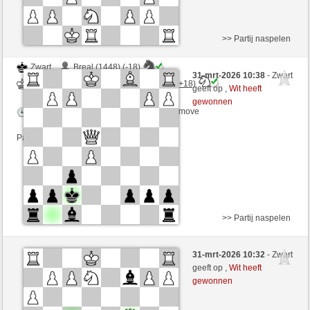
>> Partij naspelen
Zwart
Breal (1448) (-18)
31-mrt-2026 10:38
- Zwart
Wit
DontThinkTooMuch (1395) (+18)
geeft op ,
Wit heeft
gewonnen
Speelduur: 3 minutes/side + 2 seconds/move
Partij telt mee voor de ranglijst
>> Partij naspelen
Wit
Breal (1433) (+15)
31-mrt-2026 10:32
- Zwart
Zwart
DontThinkTooMuch (1410) (-15)
geeft op ,
Wit heeft
gewonnen
Speelduur: 3 minutes/side + 2 seconds/move