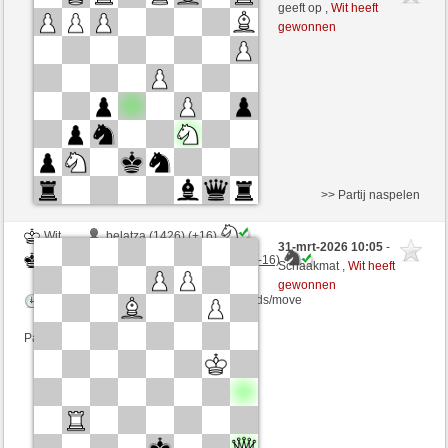
Zwart
DontThinkTooMuch (1413) (+13)
geeft op ,
Wit heeft
gewonnen
Speelduur: 3 minutes/side + 2 seconds/move
Partij telt mee voor de ranglijst
>> Partij naspelen
Wit
belatza (1426) (+16)
31-mrt-2026 10:05
-
Zwart
DontThinkTooMuch (1429) (-16)
Schaakmat ,
Wit heeft
gewonnen
Speelduur: 15 minutes/side + 12 seconds/move
Partij telt mee voor de ranglijst