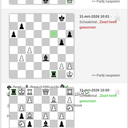
>> Partij naspelen
Wit
Breal (1417) (+17)
31-mrt-2026 10:01
-
Zwart
DontThinkTooMuch (1446) (-17)
Schaakmat ,
Zwart heeft
gewonnen
Speelduur: 3 minutes/side + 2 seconds/move
Partij telt mee voor de ranglijst
>> Partij naspelen
Zwart
Breal (1398) (+19)
31-mrt-2026 10:00
-
Wit
DontThinkTooMuch (1465) (-19)
Schaakmat ,
Zwart heeft
gewonnen
Speelduur: 3 minutes/side + 2 seconds/move
Partij telt mee voor de ranglijst