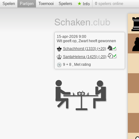
Spelen
Partijen
Toernooi
Spelers
0
spelers online
Info
Schaken
.club
15-apr-2026 9:00
Wit geeft op, Zwart heeft gewonnen
Schachhorst (1333) (+20)
SantaHelena (1425) (-20)
9 + 8
, Met rating