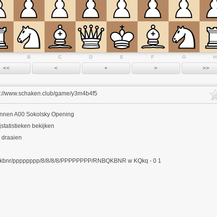
B
C
D
E
F
G
H
s://www.schaken.club/game/y3m4b4f5
innen
A00 Sokolsky Opening
jstatistieken bekijken
 draaien
kbnr/pppppppp/8/8/8/8/PPPPPPPP/RNBQKBNR w KQkq - 0 1