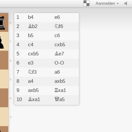
Aanmelden
1
b4
e6
8
2
Bb2
Nf6
3
b5
c6
7
4
c4
cxb5
5
cxb5
Be7
6
6
e3
O-O
7
Nf3
a6
5
8
a4
axb5
9
axb5
Rxa1
4
10
Bxa1
Qa5
11
Nc3
d5
12
Be2
Nbd7
3
13
O-O
Nc5