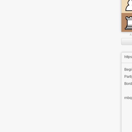
A
http
Beg
Parti
Bord
rnbq