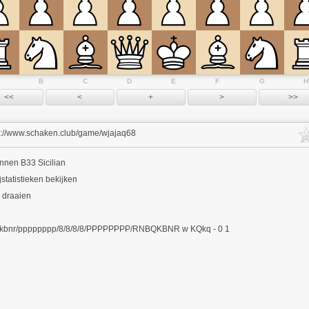
B
C
D
E
F
G
H
s://www.schaken.club/game/wjajaq68
innen
B33 Sicilian
jstatistieken bekijken
 draaien
kbnr/pppppppp/8/8/8/8/PPPPPPPP/RNBQKBNR w KQkq - 0 1