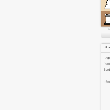
A
http
Beg
Parti
Bord
rnbq