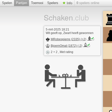
Spelen
Partijen
Toernooi
Spelers
0
spelers online
Info
Schaken
.club
5-mrt-2025 18:21
Wit geeft op, Zwart heeft gewonnen
MRobespierre (2335) (+2)
BjoernOmat (1872) (-2)
2 + 2
, Met rating