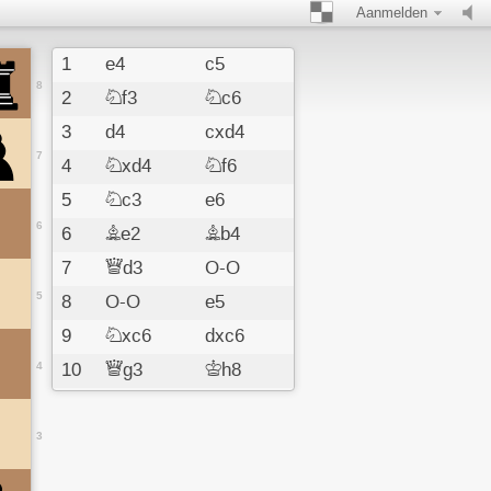
Aanmelden
1
e4
c5
8
2
Nf3
Nc6
3
d4
cxd4
7
4
Nxd4
Nf6
5
Nc3
e6
6
6
Be2
Bb4
7
Qd3
O-O
5
8
O-O
e5
9
Nxc6
dxc6
4
10
Qg3
Kh8
11
Rd1
Qe7
12
Bg5
h6
3
13
Qh4
Kg8