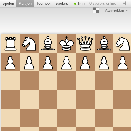
Spelen
Partijen
Toernooi
Spelers
0
spelers online
Info
Aanmelden