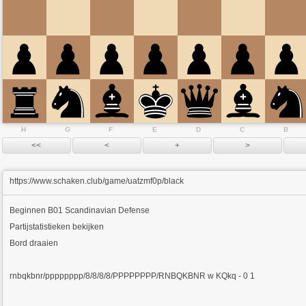
H
G
F
E
D
C
B
https://www.schaken.club/game/uatzmf0p/black
Beginnen
B01 Scandinavian Defense
Partijstatistieken bekijken
Bord draaien
rnbqkbnr/pppppppp/8/8/8/8/PPPPPPPP/RNBQKBNR w KQkq - 0 1