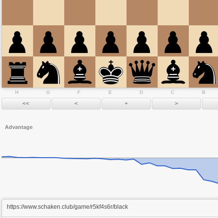
H
G
F
E
D
C
B
Advantage
https://www.schaken.club/game/r5kf4s6r/black