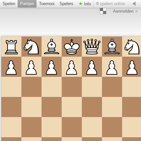
Spelen
Partijen
Toernooi
Spelers
0
spelers online
Info
Aanmelden