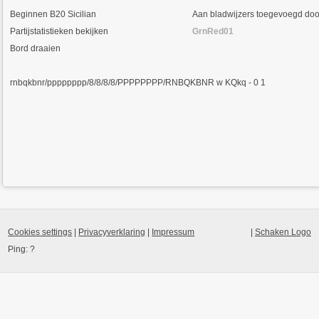
Beginnen
B20 Sicilian
Aan bladwijzers toegevoegd doo
Partijstatistieken bekijken
GrnRed01
Bord draaien
rnbqkbnr/pppppppp/8/8/8/8/PPPPPPPP/RNBQKBNR w KQkq - 0 1
Cookies settings
|
Privacyverklaring
|
Impressum
|
Schaken Logo
Ping:
?