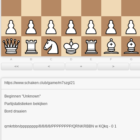
A
B
C
D
E
F
G
https://www.schaken.club/game/m7szgl21
Beginnen "Unknown"
Partijstatistieken bekijken
Bord draaien
qrnkrbbn/pppppppp/8/8/8/8/PPPPPPPP/QRNKRBBN w KQkq - 0 1