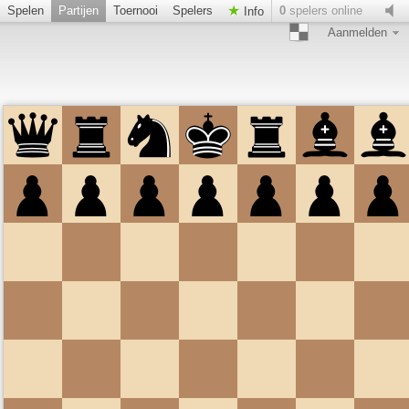
Spelen
Partijen
Toernooi
Spelers
0
spelers online
Info
Aanmelden