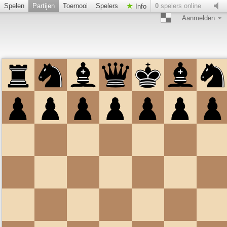
Spelen
Partijen
Toernooi
Spelers
0
spelers online
Info
Aanmelden