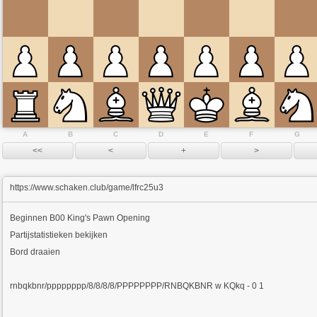
A
B
C
D
E
F
G
https://www.schaken.club/game/lfrc25u3
Beginnen
B00 King's Pawn Opening
Partijstatistieken bekijken
Bord draaien
rnbqkbnr/pppppppp/8/8/8/8/PPPPPPPP/RNBQKBNR w KQkq - 0 1