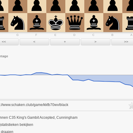
G
F
E
D
C
B
A
ntage
s://www.schaken.club/game/kkfb70wv/black
innen
C35 King's Gambit Accepted, Cunningham
jstatistieken bekijken
 draaien