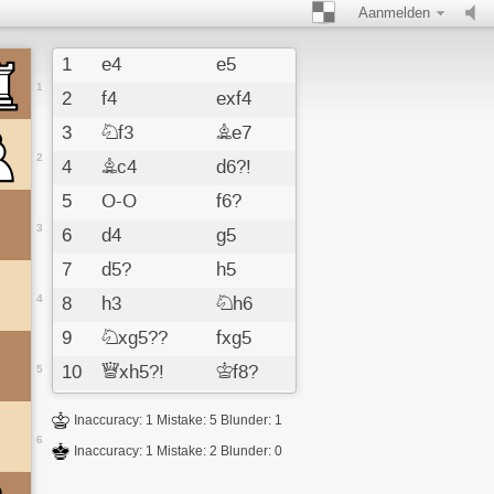
Aanmelden
1
e4
e5
1
2
f4
exf4
3
Nf3
Be7
2
4
Bc4
d6?!
5
O-O
f6?
3
6
d4
g5
7
d5?
h5
4
8
h3
Nh6
9
Nxg5??
fxg5
10
Qxh5?!
Kf8?
5
11
Bxf4?
gxf4
Inaccuracy: 1 Mistake: 5 Blunder: 1
12
Rxf4
Kg7
6
Inaccuracy: 1 Mistake: 2 Blunder: 0
13
Qf3
Nd7