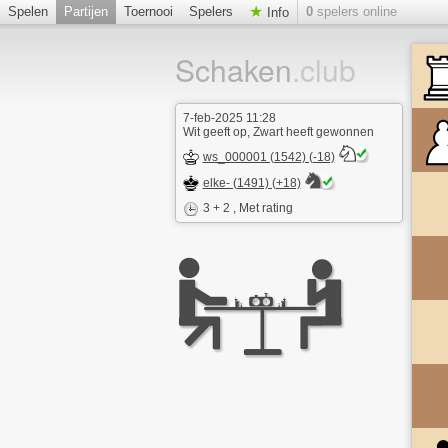
Spelen
Partijen
Toernooi
Spelers
0
spelers online
Info
Schaken
.club
7-feb-2025 11:28
Wit geeft op, Zwart heeft gewonnen
ws_000001 (1542) (-18)
elke- (1491) (+18)
3 + 2
, Met rating