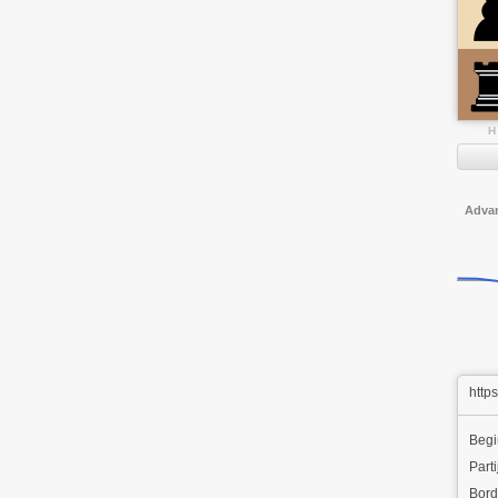
H
Adva
http
Beg
Parti
Bord