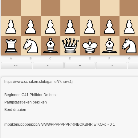
A
B
C
D
E
F
G
https://www.schaken.club/game/7knuvs1j
Beginnen
C41 Philidor Defense
Partijstatistieken bekijken
Bord draaien
rnbqkbnr/pppppppp/8/8/8/8/PPPPPPPP/RNBQKBNR w KQkq - 0 1