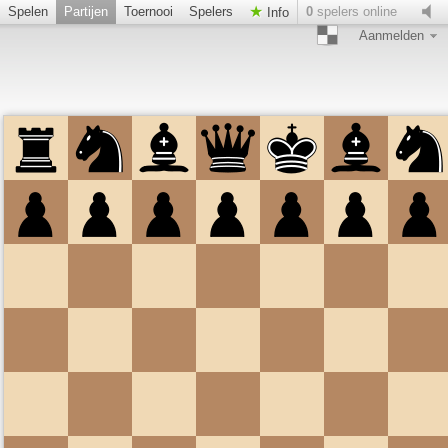
Spelen
Partijen
Toernooi
Spelers
0
spelers online
Info
Aanmelden