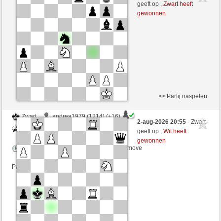
Zwart
zionovi (1189) (-12)
geeft op ,
Zwart heeft
gewonnen
Speelduur: 15 minutes/side + 8 seconds/move
Partij telt mee voor de ranglijst
>> Partij naspelen
Zwart
andrea1979 (1214) (+16)
2-aug-2026 20:55
- Zwart
Wit
zionovi (1205) (-16)
geeft op ,
Wit heeft
gewonnen
Speelduur: 6 minutes/side + 0 seconds/move
Partij telt mee voor de ranglijst