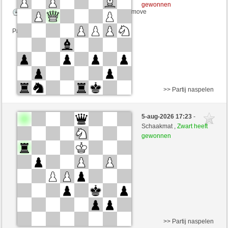
gewonnen
Speelduur: 4 minutes/side + 0 seconds/move
Partij telt mee voor de ranglijst
>> Partij naspelen
Wit
Jogle (1350) (+16)
5-aug-2026 17:23
-
Zwart
zionovi (1215) (-10)
Schaakmat ,
Zwart heeft
gewonnen
Speelduur: 9 minutes/side + 1 seconds/move
Partij telt mee voor de ranglijst
>> Partij naspelen