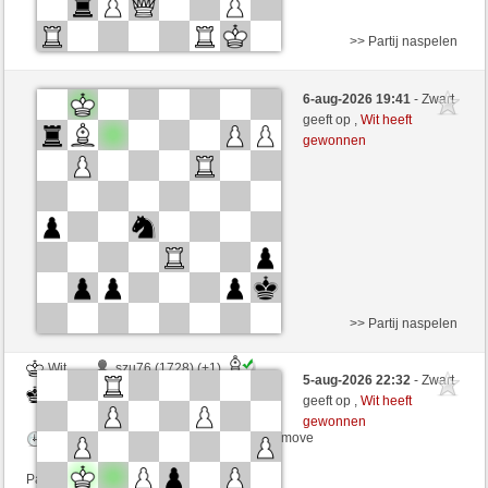
>> Partij naspelen
Zwart
Stockfish AI niveau 1
6-aug-2026 19:41
- Zwart
Wit
zionovi (1189)
geeft op ,
Wit heeft
gewonnen
Speelduur: 5 minutes/side + 8 seconds/move
>> Partij naspelen
Wit
szu76 (1728) (+1)
5-aug-2026 22:32
- Zwart
Zwart
zionovi (1190) (-1)
geeft op ,
Wit heeft
gewonnen
Speelduur: 2 minutes/side + 0 seconds/move
Partij telt mee voor de ranglijst