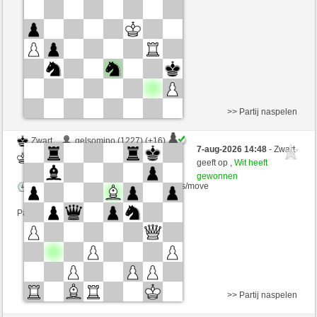
Speelduur: 10 minutes/side + 0 seconds/move
Partij telt mee voor de ranglijst
>> Partij naspelen
Zwart
gelsomino (1227) (+16)
7-aug-2026 14:48
- Zwart
Wit
zionovi (1230) (-16)
geeft op ,
Wit heeft
gewonnen
Speelduur: 5 minutes/side + 21 seconds/move
Partij telt mee voor de ranglijst
>> Partij naspelen