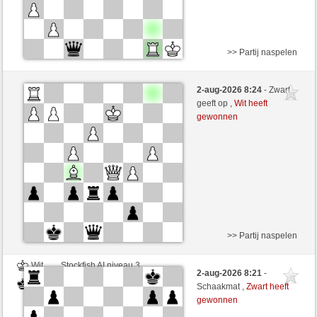
>> Partij naspelen
Zwart
chesscrab (1259) (+14)
2-aug-2026 8:24
- Zwart
Wit
zionovi (1208) (-14)
geeft op ,
Wit heeft
gewonnen
Speelduur: 11 minutes/side + 11 seconds/move
Partij telt mee voor de ranglijst
>> Partij naspelen
Wit
Stockfish AI niveau 3
2-aug-2026 8:21
-
Zwart
zionovi (1208)
Schaakmat ,
Zwart heeft
gewonnen