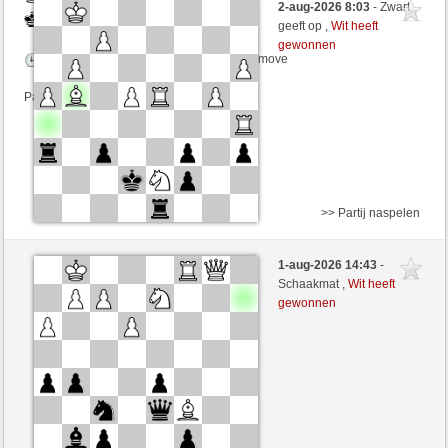
2-aug-2026 8:03
- Zwart
Zwart
zionovi (1216) (-8)
geeft op ,
Wit heeft
gewonnen
Speelduur: 5 minutes/side + 3 seconds/move
Partij telt mee voor de ranglijst
>> Partij naspelen
Wit
Ascanio621926 (1214) (+17)
1-aug-2026 14:43
-
Zwart
zionovi (1233) (-17)
Schaakmat ,
Wit heeft
gewonnen
Speelduur: 9 minutes/side + 21 seconds/move
Partij telt mee voor de ranglijst