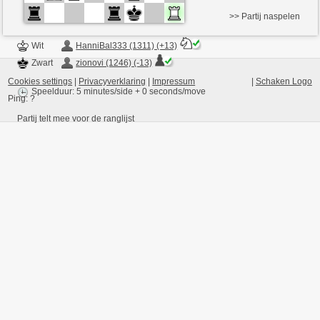
>> Partij naspelen
Wit
HanniBal333 (1311) (+13)
Zwart
zionovi (1246) (-13)
Cookies settings
|
Privacyverklaring
|
Impressum
|
Schaken Logo
Speelduur: 5 minutes/side + 0 seconds/move
Ping:
?
Partij telt mee voor de ranglijst