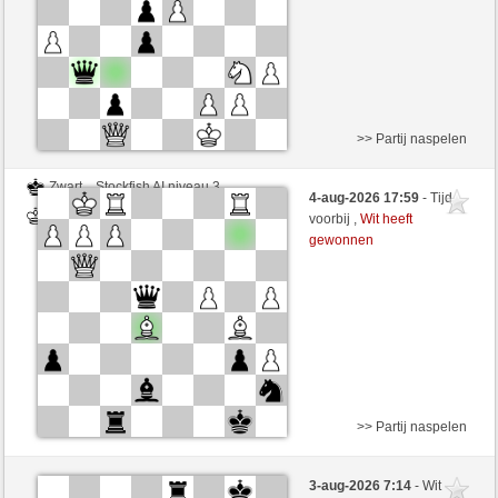
>> Partij naspelen
Zwart
Stockfish AI niveau 3
4-aug-2026 17:59
- Tijd
Wit
zionovi (1177)
voorbij ,
Wit heeft
gewonnen
>> Partij naspelen
Wit
Midan (1272) (+12)
3-aug-2026 7:14
- Wit