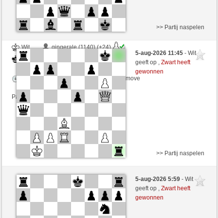
>> Partij naspelen
Wit
gingerale (1140) (+24)
5-aug-2026 11:45
- Wit
Zwart
zionovi (1177) (-18)
geeft op ,
Zwart heeft
gewonnen
Speelduur: 5 minutes/side + 0 seconds/move
Partij telt mee voor de ranglijst
>> Partij naspelen
Zwart
Stockfish AI niveau 1
5-aug-2026 5:59
- Wit
Wit
zionovi (1177)
geeft op ,
Zwart heeft
gewonnen
Speelduur: 5 minutes/side + 8 seconds/move