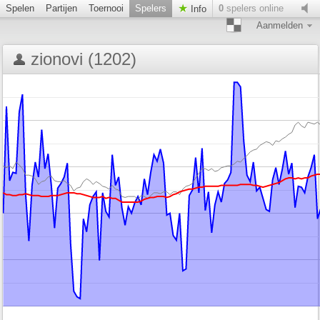
Spelen
Partijen
Toernooi
Spelers
0
spelers online
Info
Aanmelden
zionovi (1202)