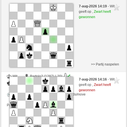
Zwart
Thailand (1192) (-15)
7-aug-2026 14:19
- Wit
Wit
zionovi (1215) (+15)
geeft op ,
Zwart heeft
gewonnen
Speelduur: 20 minutes/side + 5 seconds/move
Partij telt mee voor de ranglijst
>> Partij naspelen
Wit
Bartolo2 (1287) (-20)
7-aug-2026 14:16
- Wit
Zwart
zionovi (1189) (+26)
geeft op ,
Zwart heeft
gewonnen
Speelduur: 15 minutes/side + 10 seconds/move
Partij telt mee voor de ranglijst