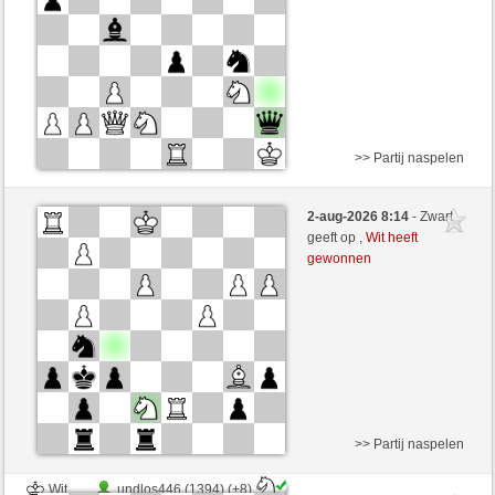
>> Partij naspelen
Zwart
Stockfish AI niveau 3
2-aug-2026 8:14
- Zwart
Wit
zionovi (1208)
geeft op ,
Wit heeft
gewonnen
>> Partij naspelen
Wit
undlos446 (1394) (+8)