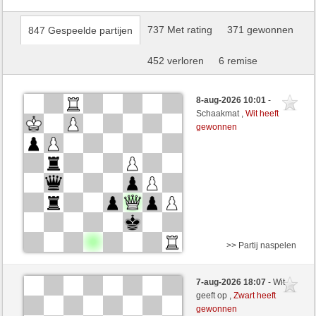
737 Met rating
371 gewonnen
847 Gespeelde partijen
452 verloren
6 remise
8-aug-2026 10:01
-
Schaakmat ,
Wit heeft
gewonnen
>> Partij naspelen
Wit
ALENIKIN (1292) (+12)
7-aug-2026 18:07
- Wit
Zwart
zionovi (1214) (-12)
geeft op ,
Zwart heeft
gewonnen