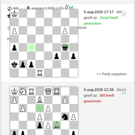
Wit
wamar (1358) (-23)
5-aug-2026 17:17
- Wit
Zwart
zionovi (1187) (+28)
geeft op ,
Zwart heeft
gewonnen
Speelduur: 5 minutes/side + 8 seconds/move
Partij telt mee voor de ranglijst
>> Partij naspelen
Wit
filear (1351) (-24)
5-aug-2026 12:38
- Zwart
Zwart
zionovi (1159) (+28)
geeft op ,
Wit heeft
gewonnen
Speelduur: 8 minutes/side + 3 seconds/move
Partij telt mee voor de ranglijst