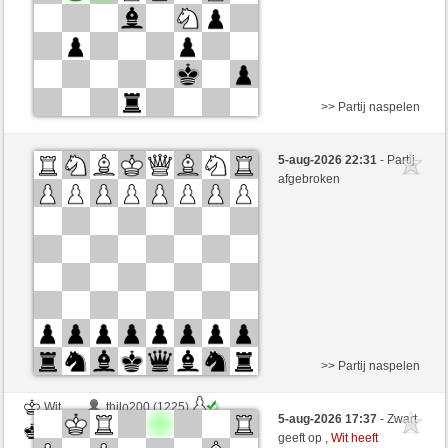
>> Partij naspelen
Wit
thilo200 (1225) (+15)
5-aug-2026 22:31
- Partij
Zwart
zionovi (1205) (-15)
afgebroken
Speelduur: 4 minutes/side + 0 seconds/move
Partij telt mee voor de ranglijst
>> Partij naspelen
Wit
thilo200 (1225)
5-aug-2026 17:37
- Zwart
Zwart
zionovi (1205)
geeft op ,
Wit heeft