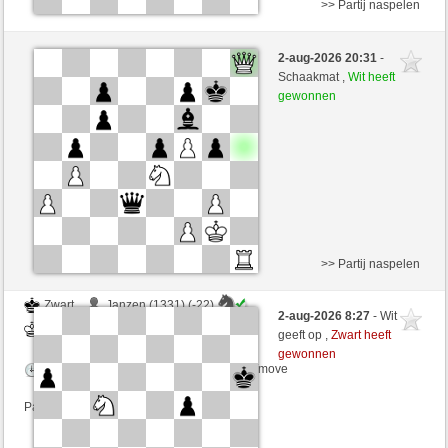
>> Partij naspelen
Wit
borni3 (1217) (+16)
2-aug-2026 20:31
-
Zwart
zionovi (1221) (-16)
Schaakmat ,
Wit heeft
gewonnen
Speelduur: 30 minutes/side + 5 seconds/move
Partij telt mee voor de ranglijst
>> Partij naspelen
Zwart
Janzen (1331) (-22)
2-aug-2026 8:27
- Wit
Wit
zionovi (1194) (+27)
geeft op ,
Zwart heeft
gewonnen
Speelduur: 6 minutes/side + 8 seconds/move
Partij telt mee voor de ranglijst