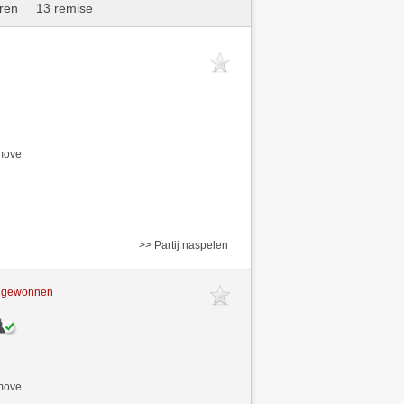
ren
13 remise
/move
>> Partij naspelen
t gewonnen
/move