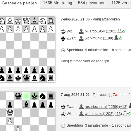
1665 Met rating
584 gewonnen
1125 verlo
 Gespeelde partijen
7-aug-2026 21:06
- Partij afgebroken
Wit
billardo1954 (1282)
Zwart
wolf-munic (1189)
Speelduur: 9 minutes/side + 8 seconds
Partij telt mee voor de ranglijst
7-aug-2026 21:01
- Tijd voorbij ,
Zwart heef
Zwart
rosariocentral (1259) (+13)
Wit
wolf-munic (1202) (-13)
Speelduur: 3 minutes/side + 1 seconds