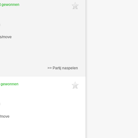
ft gewonnen
ds/move
>> Partij naspelen
t gewonnen
s/move