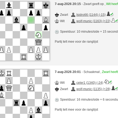
7-aug-2026 20:15
- Zwart geeft op ,
Wit hee
Zwart
Isidro66 (1144) (-15)
Wit
wolf-munic (1163) (+22)
Speelduur: 10 minutes/side + 15 secon
Partij telt mee voor de ranglijst
7-aug-2026 20:01
- Schaakmat ,
Zwart heef
Wit
celer1 (1340) (-24)
Zwart
wolf-munic (1135) (+28)
Speelduur: 16 minutes/side + 6 second
Partij telt mee voor de ranglijst