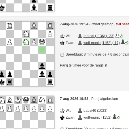
7-aug-2026 19:54
- Zwart geeft op ,
Wit hee
Wit
radical (1136) (+23)
Zwart
wolf-munic (1152) (-17)
Speelduur: 8 minutes/side + 8 seconds
Partij telt mee voor de ranglijst
7-aug-2026 19:53
- Partij afgebroken
Wit
babsi46 (1023)
Zwart
wolf-munic (1152)
Speelduur: 20 minutes/side + 6 second