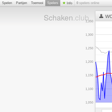
Spelen
Partijen
Toernooi
Spelers
0
spelers online
Info
Schaken
.club
wo
1,350
1,300
1,250
1,200
1,150
1,100
1,050