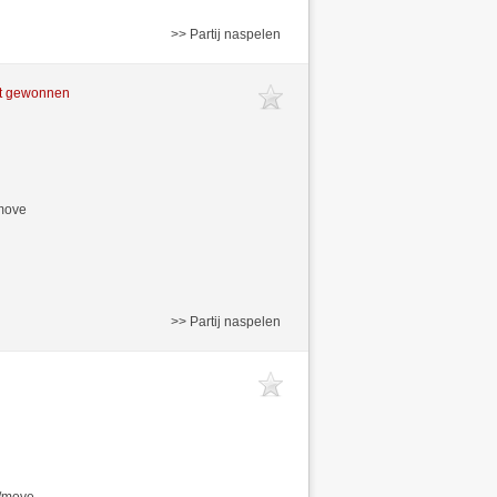
>> Partij naspelen
ft gewonnen
/move
>> Partij naspelen
s/move