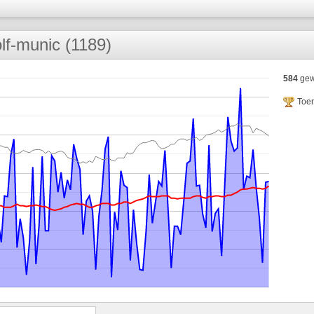
lf-munic (1189)
584
gew
Toe