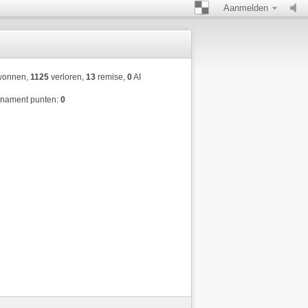
Aanmelden
onnen,
1125
verloren,
13
remise,
0
AI
rnament punten:
0