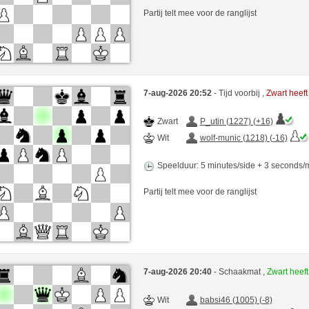
Partij telt mee voor de ranglijst
7-aug-2026 20:52
- Tijd voorbij ,
Zwart heef
Zwart
P_utin (1227) (+16)
Wit
wolf-munic (1218) (-16)
Speelduur: 5 minutes/side + 3 seconds
Partij telt mee voor de ranglijst
7-aug-2026 20:40
- Schaakmat ,
Zwart heef
Wit
babsi46 (1005) (-8)