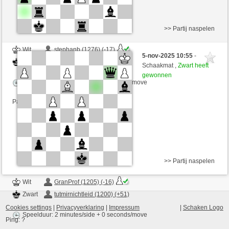
>> Partij naspelen
Wit
stephanb (1276) (-17)
5-nov-2025 10:55
-
Zwart
tutmirnichtleid (1251) (+51)
Schaakmat ,
Zwart heeft
gewonnen
Speelduur: 2 minutes/side + 0 seconds/move
Partij telt mee voor de ranglijst
>> Partij naspelen
Wit
GranProf (1205) (-16)
Zwart
tutmirnichtleid (1200) (+51)
Cookies settings
|
Privacyverklaring
|
Impressum
|
Schaken Logo
Speelduur: 2 minutes/side + 0 seconds/move
Ping:
?