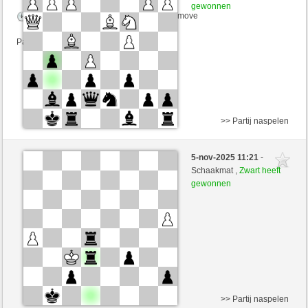
gewonnen
Speelduur: 2 minutes/side + 0 seconds/move
Partij telt mee voor de ranglijst
>> Partij naspelen
Wit
SrJaguar (1207) (-8)
5-nov-2025 11:21
-
Zwart
tutmirnichtleid (1388) (+22)
Schaakmat ,
Zwart heeft
gewonnen
Speelduur: 2 minutes/side + 0 seconds/move
Partij telt mee voor de ranglijst
>> Partij naspelen