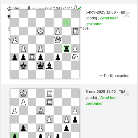
Wit
klausss007 (1242) (-11)
5-nov-2025 11:08
- Tijd
Zwart
tutmirnichtleid (1359) (+29)
voorbij ,
Zwart heeft
gewonnen
Speelduur: 2 minutes/side + 0 seconds/move
Partij telt mee voor de ranglijst
>> Partij naspelen
Wit
Zocker (1380) (-20)
5-nov-2025 11:02
- Tijd
Zwart
tutmirnichtleid (1302) (+57)
voorbij ,
Zwart heeft
gewonnen
Speelduur: 2 minutes/side + 0 seconds/move
Partij telt mee voor de ranglijst