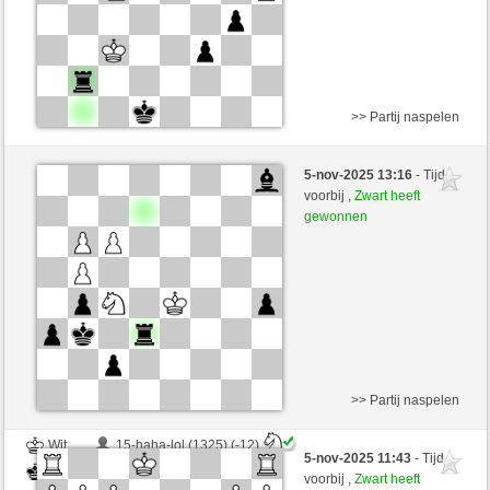
>> Partij naspelen
Wit
outerspace (1397) (-13)
5-nov-2025 13:16
- Tijd
Zwart
tutmirnichtleid (1438) (+30)
voorbij ,
Zwart heeft
gewonnen
Speelduur: 2 minutes/side + 0 seconds/move
Partij telt mee voor de ranglijst
>> Partij naspelen
Wit
15-haha-lol (1325) (-12)
5-nov-2025 11:43
- Tijd
Zwart
tutmirnichtleid (1410) (+28)
voorbij ,
Zwart heeft