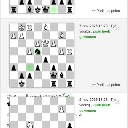
>> Partij naspelen
Wit
Marvella (1341) (-10)
5-nov-2025 13:29
- Tijd
Zwart
tutmirnichtleid (1484) (+20)
voorbij ,
Zwart heeft
gewonnen
Speelduur: 2 minutes/side + 0 seconds/move
Partij telt mee voor de ranglijst
>> Partij naspelen
Wit
petrusko (1253) (-7)
5-nov-2025 13:23
- Tijd
Zwart
tutmirnichtleid (1468) (+16)
voorbij ,
Zwart heeft
gewonnen
Speelduur: 2 minutes/side + 0 seconds/move
Partij telt mee voor de ranglijst