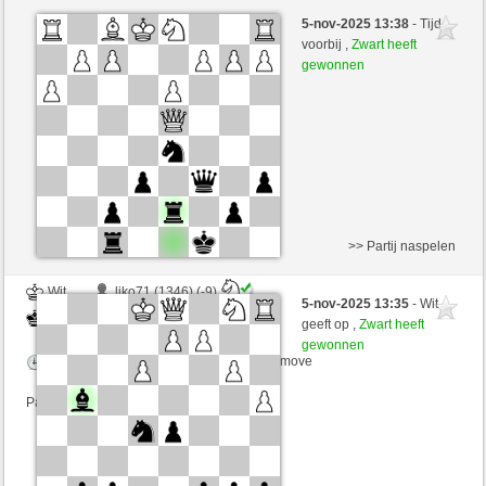
Wit
imed10 (1375) (-10)
5-nov-2025 13:38
- Tijd
Zwart
tutmirnichtleid (1522) (+17)
voorbij ,
Zwart heeft
gewonnen
Speelduur: 2 minutes/side + 0 seconds/move
Partij telt mee voor de ranglijst
>> Partij naspelen
Wit
liko71 (1346) (-9)
5-nov-2025 13:35
- Wit
Zwart
tutmirnichtleid (1504) (+18)
geeft op ,
Zwart heeft
gewonnen
Speelduur: 2 minutes/side + 0 seconds/move
Partij telt mee voor de ranglijst