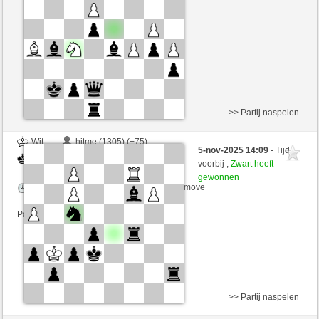
Speelduur: 2 minutes/side + 0 seconds/move
>> Partij naspelen
Wit
hitme (1305) (+75)
5-nov-2025 14:09
- Tijd
Zwart
tutmirnichtleid (1539) (-41)
voorbij ,
Zwart heeft
gewonnen
Speelduur: 2 minutes/side + 0 seconds/move
Partij telt mee voor de ranglijst
>> Partij naspelen