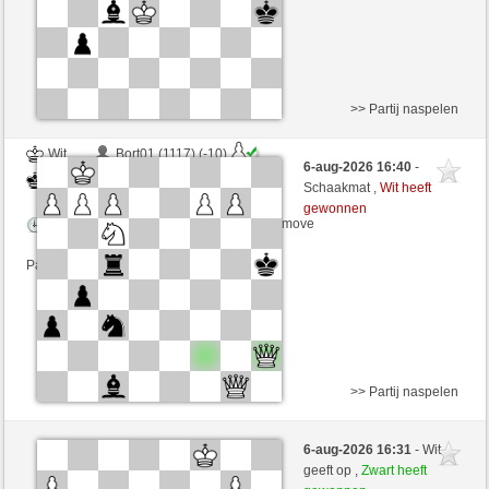
>> Partij naspelen
Wit
Bort01 (1117) (-10)
6-aug-2026 16:40
-
Zwart
senzienti (1258) (+10)
Schaakmat ,
Wit heeft
gewonnen
Speelduur: 3 minutes/side + 3 seconds/move
Partij telt mee voor de ranglijst
>> Partij naspelen
Wit
meminghen (1254) (+17)
6-aug-2026 16:31
- Wit
Zwart
senzienti (1275) (-17)
geeft op ,
Zwart heeft