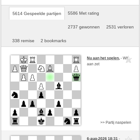
5586 Met rating
5614 Gespeelde partijen
2737 gewonnen
2531 verloren
338 remise
2 bookmarks
Nu aan het spelen
,
- Wit
aan zet
>> Partij naspelen
Wit
covid-19 (1274)
6-aug-2026 18:31
-