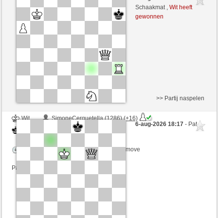
Zwart
senzienti (1261)
Schaakmat ,
Wit heeft
gewonnen
Speelduur: 3 minutes/side + 3 seconds/move
Partij telt mee voor de ranglijst
>> Partij naspelen
Wit
SimoneCerquetella (1286) (+16)
6-aug-2026 18:17
- Pat
Zwart
senzienti (1277) (-16)
Speelduur: 3 minutes/side + 3 seconds/move
Partij telt mee voor de ranglijst