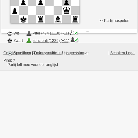
>> Partij naspelen
Wit
Piter7474 (1118) (-11)
Zwart
senzienti (1229) (+11)
Cookies settings
|
Privacyverklaring
|
Impressum
|
Schaken Logo
Speelduur: 3 minutes/side + 3 seconds/move
Ping:
?
Partij telt mee voor de ranglijst