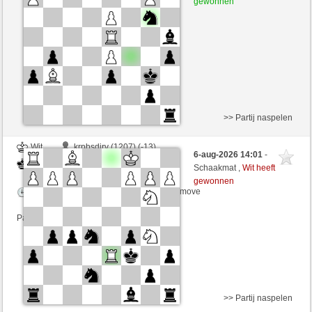
gewonnen
Speelduur: 3 minutes/side + 3 seconds/move
Partij telt mee voor de ranglijst
>> Partij naspelen
Wit
krpbsdjrv (1207) (-13)
6-aug-2026 14:01
-
Zwart
senzienti (1262) (+13)
Schaakmat ,
Wit heeft
gewonnen
Speelduur: 3 minutes/side + 3 seconds/move
Partij telt mee voor de ranglijst
>> Partij naspelen