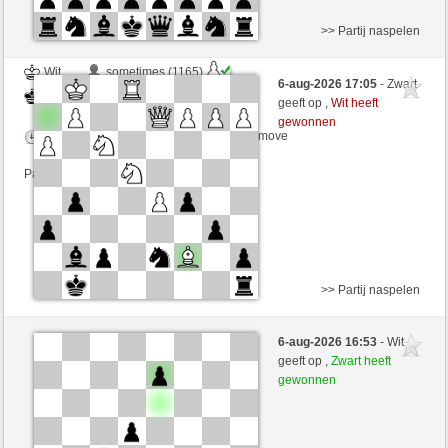
>> Partij naspelen
Wit
sometimes (1165)
6-aug-2026 17:05
- Zwart
Zwart
senzienti (1268)
geeft op ,
Wit heeft
gewonnen
Speelduur: 3 minutes/side + 3 seconds/move
Partij telt mee voor de ranglijst
>> Partij naspelen
Wit
36Chambers (1268) (+16)
6-aug-2026 16:53
- Wit
Zwart
senzienti (1268) (-16)
geeft op ,
Zwart heeft
gewonnen
Speelduur: 3 minutes/side + 3 seconds/move
Partij telt mee voor de ranglijst