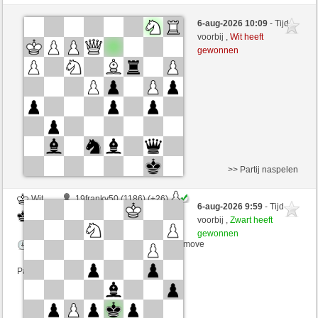
Wit
bicklebauski (1105) (+28)
6-aug-2026 10:09
- Tijd
Zwart
senzienti (1286) (-24)
voorbij ,
Wit heeft
gewonnen
Speelduur: 3 minutes/side + 3 seconds/move
Partij telt mee voor de ranglijst
>> Partij naspelen
Wit
19franky50 (1186) (+26)
6-aug-2026 9:59
- Tijd
Zwart
senzienti (1307) (-21)
voorbij ,
Zwart heeft
gewonnen
Speelduur: 3 minutes/side + 3 seconds/move
Partij telt mee voor de ranglijst