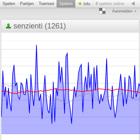
Spelen
Partijen
Toernooi
Spelers
0
spelers online
Info
Aanmelden
senzienti (1261)