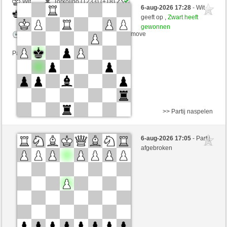
Wit
Torkolino (1233) (+18)
6-aug-2026 17:28
- Wit
Zwart
senzienti (1266) (-18)
geeft op ,
Zwart heeft
gewonnen
Speelduur: 3 minutes/side + 3 seconds/move
Partij telt mee voor de ranglijst
>> Partij naspelen
Wit
Cyclo (1206) (-14)
6-aug-2026 17:05
- Partij
Zwart
senzienti (1252) (+14)
afgebroken
Speelduur: 3 minutes/side + 3 seconds/move
Partij telt mee voor de ranglijst