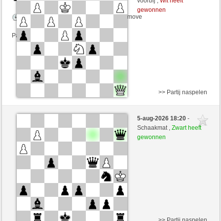
voorbij ,
Wit heeft
gewonnen
Speelduur: 3 minutes/side + 3 seconds/move
Partij telt mee voor de ranglijst
>> Partij naspelen
Wit
thilo400 (1214) (+19)
5-aug-2026 18:20
-
Zwart
senzienti (1269) (-19)
Schaakmat ,
Zwart heeft
gewonnen
Speelduur: 3 minutes/side + 3 seconds/move
Partij telt mee voor de ranglijst
>> Partij naspelen