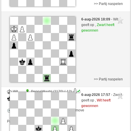
>> Partij naspelen
Wit
Tobi1969 (1317) (-2)
6-aug-2026 18:09
- Wit
Zwart
senzienti (1275) (+2)
geeft op ,
Zwart heeft
gewonnen
Speelduur: 3 minutes/side + 3 seconds/move
Partij telt mee voor de ranglijst
>> Partij naspelen
Wit
PeppaWuutzi (1170) (-12)
6-aug-2026 17:57
- Zwart
Zwart
senzienti (1263) (+12)
geeft op ,
Wit heeft
gewonnen
Speelduur: 3 minutes/side + 3 seconds/move
Partij telt mee voor de ranglijst