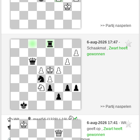
>> Partij naspelen
Wit
GowiththeFlow (1243) (+18)
6-aug-2026 17:47
-
Zwart
senzienti (1281) (-18)
Schaakmat ,
Zwart heeft
gewonnen
Speelduur: 3 minutes/side + 3 seconds/move
Partij telt mee voor de ranglijst
>> Partij naspelen
Wit
maal56 (1328) (-19)
6-aug-2026 17:41
- Wit
Zwart
senzienti (1262) (+19)
geeft op ,
Zwart heeft
gewonnen
Speelduur: 3 minutes/side + 3 seconds/move