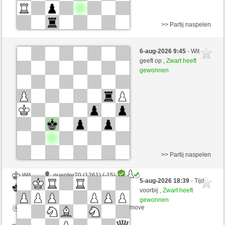
>> Partij naspelen
Wit
Svenstrop (1213) (-12)
6-aug-2026 9:45
- Wit
Zwart
senzienti (1295) (+12)
geeft op ,
Zwart heeft
gewonnen
Speelduur: 3 minutes/side + 3 seconds/move
Partij telt mee voor de ranglijst
>> Partij naspelen
Wit
guenter70 (1261) (-15)
5-aug-2026 18:39
- Tijd
Zwart
senzienti (1280) (+15)
voorbij ,
Zwart heeft
gewonnen
Speelduur: 3 minutes/side + 3 seconds/move