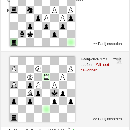
Partij telt mee voor de ranglijst
>> Partij naspelen
Wit
bebecito (1211) (-14)
6-aug-2026 17:33
- Zwart
Zwart
senzienti (1248) (+14)
geeft op ,
Wit heeft
gewonnen
Speelduur: 3 minutes/side + 3 seconds/move
Partij telt mee voor de ranglijst
>> Partij naspelen