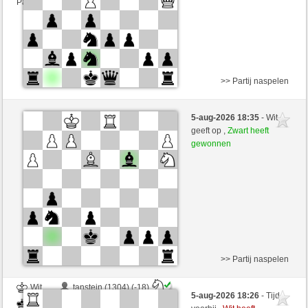
Partij telt mee voor de ranglijst
>> Partij naspelen
Wit
Richard007p (1170) (-12)
5-aug-2026 18:35
- Wit
Zwart
senzienti (1268) (+12)
geeft op ,
Zwart heeft
gewonnen
Speelduur: 3 minutes/side + 3 seconds/move
Partij telt mee voor de ranglijst
>> Partij naspelen
Wit
tanstein (1304) (-18)
5-aug-2026 18:26
- Tijd
Zwart
senzienti (1250) (+18)