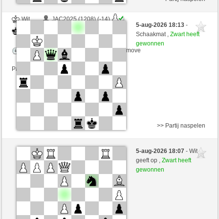
Wit
JAC2025 (1208) (-14)
5-aug-2026 18:13
-
Zwart
senzienti (1255) (+14)
Schaakmat ,
Zwart heeft
gewonnen
Speelduur: 3 minutes/side + 3 seconds/move
Partij telt mee voor de ranglijst
>> Partij naspelen
Wit
JAC2025 (1223) (-15)
5-aug-2026 18:07
- Wit
Zwart
senzienti (1240) (+15)
geeft op ,
Zwart heeft
gewonnen
Speelduur: 3 minutes/side + 3 seconds/move
Partij telt mee voor de ranglijst