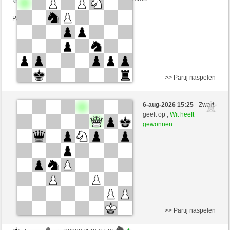
Partij telt mee voor de ranglijst
>> Partij naspelen
Wit
sigi88888 (1429) (-7)
6-aug-2026 15:25
- Zwart
Zwart
schachmuehle (1636) (+7)
geeft op ,
Wit heeft
gewonnen
Speelduur: 4 minutes/side + 4 seconds/move
Partij telt mee voor de ranglijst
>> Partij naspelen