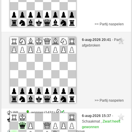
>> Partij naspelen
Wit
wopper (1431)
6-aug-2026 20:41
- Partij
Zwart
schachmuehle (1643)
afgebroken
Speelduur: 4 minutes/side + 4 seconds/move
Partij telt mee voor de ranglijst
>> Partij naspelen
Wit
wopper (1431)
6-aug-2026 15:37
-
Zwart
schachmuehle (1643)
Schaakmat ,
Zwart heeft
gewonnen
Speelduur: 4 minutes/side + 4 seconds/move