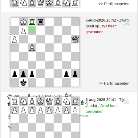
>> Partij naspelen
Zwart
monti (1527)
6-aug-2026 20:42
- Zwart
Wit
schachmuehle (1627)
geeft op ,
Wit heeft
gewonnen
Speelduur: 4 minutes/side + 0 seconds/move
Partij telt mee voor de ranglijst
>> Partij naspelen
Wit
TikiT (1634) (+16)
6-aug-2026 20:41
- Tijd
Zwart
schachmuehle (1643) (-16)
voorbij ,
Zwart heeft
gewonnen
Speelduur: 4 minutes/side + 4 seconds/move
Partij telt mee voor de ranglijst