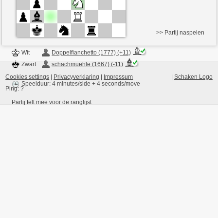
>> Partij naspelen
Wit
Doppelfianchetto (1777) (+11)
Zwart
schachmuehle (1667) (-11)
Cookies settings
|
Privacyverklaring
|
Impressum
|
Schaken Logo
Speelduur: 4 minutes/side + 4 seconds/move
Ping:
?
Partij telt mee voor de ranglijst