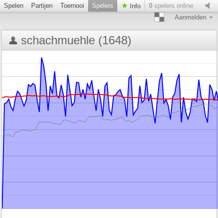
Spelen
Partijen
Toernooi
Spelers
0
spelers online
Info
Aanmelden
schachmuehle (1648)