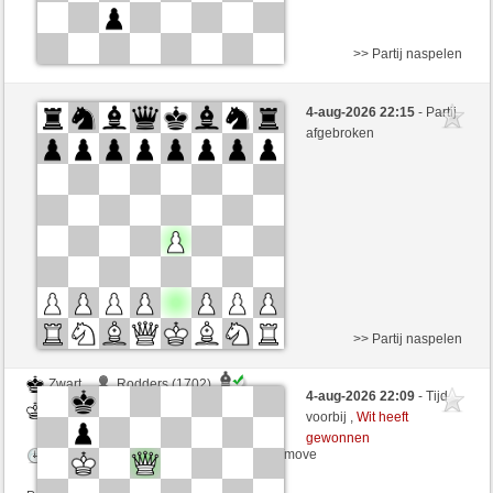
>> Partij naspelen
Wit
Youmadbro (1723) (+12)
4-aug-2026 22:15
- Partij
Zwart
schachmuehle (1636) (-12)
afgebroken
Speelduur: 3 minutes/side + 0 seconds/move
Partij telt mee voor de ranglijst
>> Partij naspelen
Zwart
Rodders (1702)
4-aug-2026 22:09
- Tijd
Wit
schachmuehle (1636)
voorbij ,
Wit heeft
gewonnen
Speelduur: 8 minutes/side + 8 seconds/move