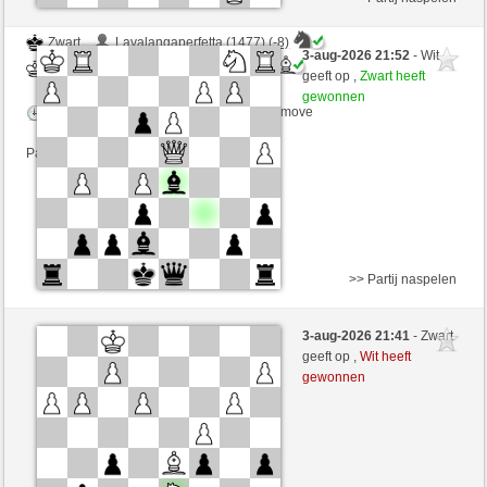
Zwart
Lavalangaperfetta (1477) (-8)
3-aug-2026 21:52
- Wit
Wit
schachmuehle (1664) (+8)
geeft op ,
Zwart heeft
gewonnen
Speelduur: 4 minutes/side + 4 seconds/move
Partij telt mee voor de ranglijst
>> Partij naspelen
Wit
Lamdan4 (1474) (-8)
3-aug-2026 21:41
- Zwart
Zwart
schachmuehle (1656) (+8)
geeft op ,
Wit heeft
gewonnen
Speelduur: 4 minutes/side + 4 seconds/move
Partij telt mee voor de ranglijst