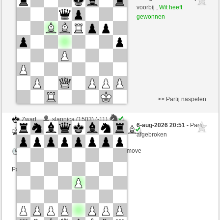
Wit
schachmuehle (1638) (+10)
voorbij ,
Wit heeft
gewonnen
Speelduur: 4 minutes/side + 4 seconds/move
Partij telt mee voor de ranglijst
>> Partij naspelen
Zwart
slapnica (1503) (-11)
6-aug-2026 20:51
- Partij
Wit
schachmuehle (1627) (+11)
afgebroken
Speelduur: 4 minutes/side + 4 seconds/move
Partij telt mee voor de ranglijst