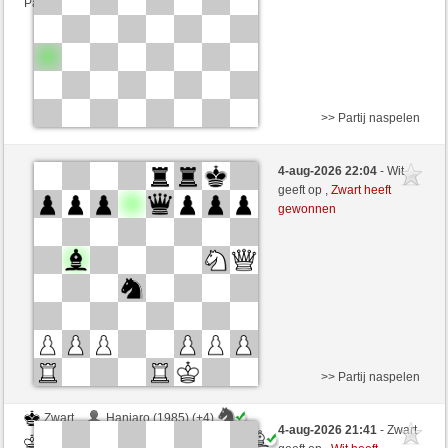
Partij telt mee voor de ranglijst
>> Partij naspelen
Wit
Youmadbro (1710) (+13)
4-aug-2026 22:04
- Wit
Zwart
schachmuehle (1649) (-13)
geeft op ,
Zwart heeft
gewonnen
Speelduur: 3 minutes/side + 0 seconds/move
Partij telt mee voor de ranglijst
>> Partij naspelen
Zwart
Haniaro (1985) (+4)
4-aug-2026 21:41
- Zwart
Wit
schachmuehle (1653) (-4)