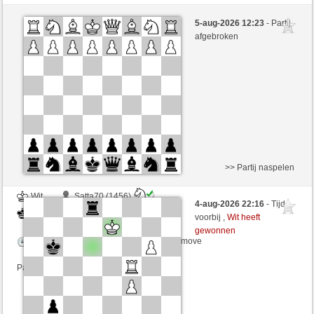
Zwart
igorvs (1662) (-18)
5-aug-2026 12:23
- Partij
Wit
schachmuehle (1624) (+18)
afgebroken
Speelduur: 4 minutes/side + 4 seconds/move
Partij telt mee voor de ranglijst
>> Partij naspelen
Wit
Satta70 (1456)
4-aug-2026 22:16
- Tijd
Zwart
schachmuehle (1624)
voorbij ,
Wit heeft
gewonnen
Speelduur: 4 minutes/side + 4 seconds/move
Partij telt mee voor de ranglijst