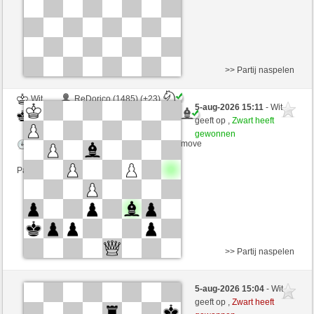
>> Partij naspelen
Wit
ReDorico (1485) (+23)
5-aug-2026 15:11
- Wit
Zwart
schachmuehle (1645) (-23)
geeft op ,
Zwart heeft
gewonnen
Speelduur: 3 minutes/side + 3 seconds/move
Partij telt mee voor de ranglijst
>> Partij naspelen
Wit
Youmadbro (1672) (-18)
5-aug-2026 15:04
- Wit
Zwart
schachmuehle (1627) (+18)
geeft op ,
Zwart heeft