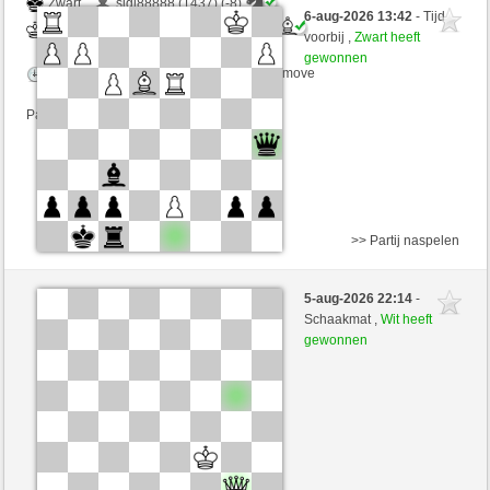
Zwart
sigi88888 (1437) (-8)
6-aug-2026 13:42
- Tijd
Wit
schachmuehle (1628) (+8)
voorbij ,
Zwart heeft
gewonnen
Speelduur: 4 minutes/side + 4 seconds/move
Partij telt mee voor de ranglijst
>> Partij naspelen
Wit
DakaHH01 (1473) (-10)
5-aug-2026 22:14
-
Zwart
schachmuehle (1618) (+10)
Schaakmat ,
Wit heeft
gewonnen
Speelduur: 3 minutes/side + 3 seconds/move
Partij telt mee voor de ranglijst