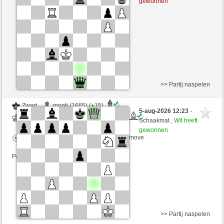
gewonnen
Speelduur: 3 minutes/side + 0 seconds/move
Partij telt mee voor de ranglijst
>> Partij naspelen
Zwart
monti (1665) (+15)
5-aug-2026 12:23
-
Wit
schachmuehle (1642) (-15)
Schaakmat ,
Wit heeft
gewonnen
Speelduur: 4 minutes/side + 0 seconds/move
Partij telt mee voor de ranglijst
>> Partij naspelen