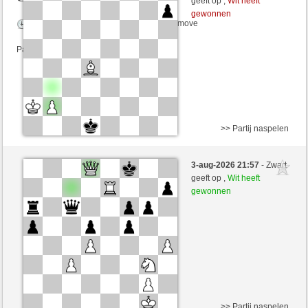
geeft op ,
Wit heeft
gewonnen
Speelduur: 4 minutes/side + 4 seconds/move
Partij telt mee voor de ranglijst
>> Partij naspelen
Wit
lazar (1611) (+19)
3-aug-2026 21:57
- Zwart
Zwart
schachmuehle (1672) (-19)
geeft op ,
Wit heeft
gewonnen
Speelduur: 5 minutes/side + 8 seconds/move
Partij telt mee voor de ranglijst
>> Partij naspelen