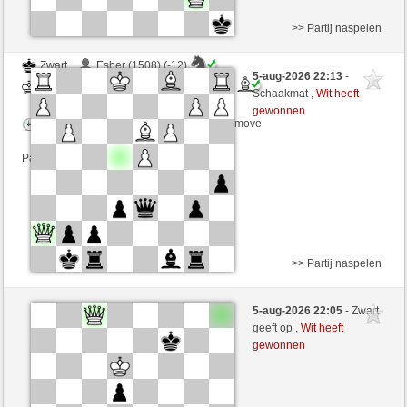
>> Partij naspelen
Zwart
Esber (1508) (-12)
5-aug-2026 22:13
-
Wit
schachmuehle (1606) (+12)
Schaakmat ,
Wit heeft
gewonnen
Speelduur: 3 minutes/side + 3 seconds/move
Partij telt mee voor de ranglijst
>> Partij naspelen
Wit
MrIncolloy (1629) (+16)
5-aug-2026 22:05
- Zwart
Zwart
schachmuehle (1622) (-16)
geeft op ,
Wit heeft
gewonnen
Speelduur: 5 minutes/side + 0 seconds/move
Partij telt mee voor de ranglijst