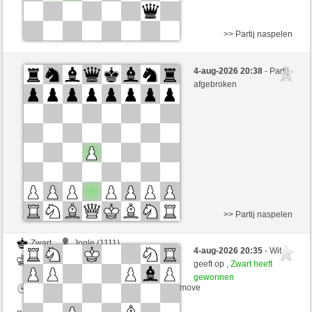
>> Partij naspelen
Wit
Pirat22607 (1340) (-17)
4-aug-2026 20:38
- Partij
Zwart
perpi17 (1313) (+17)
afgebroken
Speelduur: 5 minutes/side + 8 seconds/move
Partij telt mee voor de ranglijst
>> Partij naspelen
Zwart
Jogle (1111)
4-aug-2026 20:35
- Wit
Wit
perpi17 (1313)
geeft op ,
Zwart heeft
gewonnen
Speelduur: 9 minutes/side + 1 seconds/move