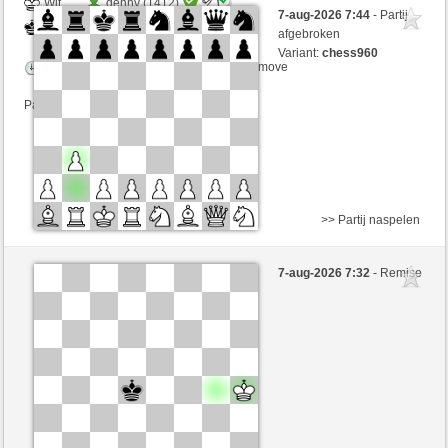
Wit
denny (1412)
7-aug-2026 7:44
- Partij
Zwart
perpi17 (1336)
afgebroken
Variant:
chess960
Speelduur: 5 minutes/side + 8 seconds/move
Partij telt mee voor de ranglijst
>> Partij naspelen
Zwart
denny (1412)
7-aug-2026 7:32
- Remise
Wit
perpi17 (1336)
Speelduur: 5 minutes/side + 8 seconds/move
Partij telt mee voor de ranglijst