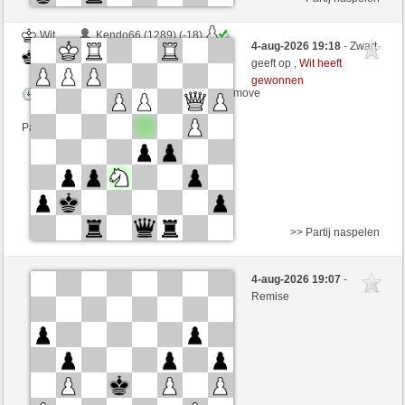
Wit
Kendo66 (1289) (-18)
4-aug-2026 19:18
- Zwart
Zwart
perpi17 (1247) (+18)
geeft op ,
Wit heeft
gewonnen
Speelduur: 5 minutes/side + 0 seconds/move
Partij telt mee voor de ranglijst
>> Partij naspelen
Wit
Joerg008 (1413) (+9)
4-aug-2026 19:07
-
Zwart
perpi17 (1256) (-9)
Remise
Speelduur: 7 minutes/side + 6 seconds/move
Partij telt mee voor de ranglijst