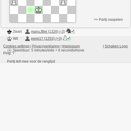
>> Partij naspelen
Zwart
manuJBel (1326) (-3)
Wit
perpi17 (1253) (+3)
Cookies settings
|
Privacyverklaring
|
Impressum
|
Schaken Logo
Speelduur: 5 minutes/side + 8 seconds/move
Ping:
?
Partij telt mee voor de ranglijst