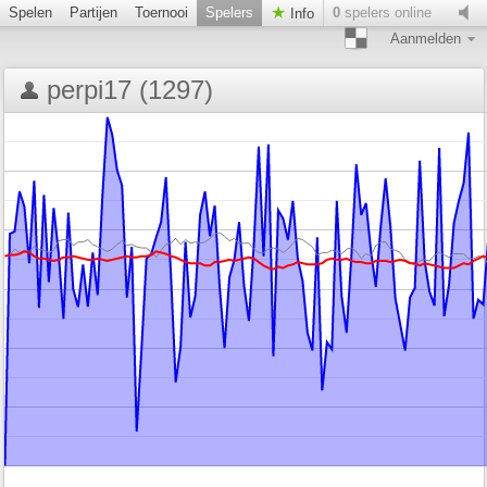
Spelen
Partijen
Toernooi
Spelers
0
spelers online
Info
Aanmelden
perpi17 (1297)