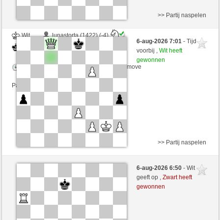
>> Partij naspelen
Wit
lunastorta (1422) (-4)
6-aug-2026 7:01
- Tijd
Zwart
perpi17 (1332) (+4)
voorbij ,
Wit heeft
gewonnen
Speelduur: 9 minutes/side + 0 seconds/move
Partij telt mee voor de ranglijst
>> Partij naspelen
Zwart
Anonymous
6-aug-2026 6:50
- Wit
Wit
perpi17 (1332)
geeft op ,
Zwart heeft
gewonnen
Speelduur: 11 minutes/side + 1 seconds/move