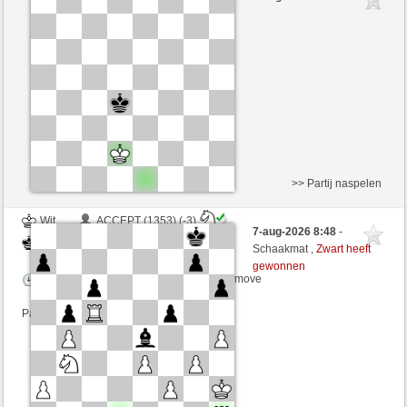
Wit
perpi17 (1297)
Speelduur: 15 minutes/side + 5 seconds/move
Partij telt mee voor de ranglijst
>> Partij naspelen
Wit
ACCEPT (1353) (-3)
7-aug-2026 8:48
-
Zwart
perpi17 (1294) (+3)
Schaakmat ,
Zwart heeft
gewonnen
Speelduur: 4 minutes/side + 3 seconds/move
Partij telt mee voor de ranglijst