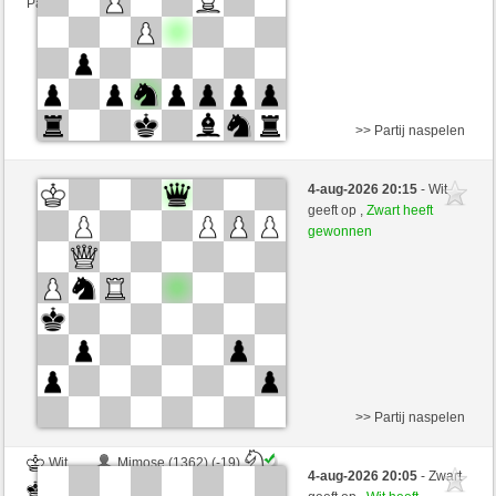
Partij telt mee voor de ranglijst
>> Partij naspelen
Wit
Jogle (1200) (-27)
4-aug-2026 20:15
- Wit
Zwart
perpi17 (1304) (+9)
geeft op ,
Zwart heeft
gewonnen
Speelduur: 9 minutes/side + 1 seconds/move
Partij telt mee voor de ranglijst
>> Partij naspelen
Wit
Mimose (1362) (-19)
4-aug-2026 20:05
- Zwart
Zwart
perpi17 (1285) (+19)