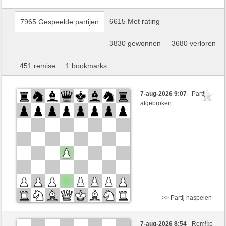
6615 Met rating
7965 Gespeelde partijen
3830 gewonnen
3680 verloren
451 remise
1 bookmarks
7-aug-2026 9:07
- Partij
afgebroken
>> Partij naspelen
Zwart
the-black-knight (1312)
7-aug-2026 8:54
- Remise