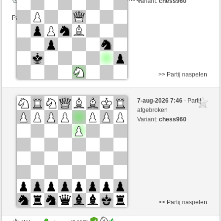
Variant:
chess960
Partij telt mee voor de ranglijst
>> Partij naspelen
Wit
denny (1412) (+13)
7-aug-2026 7:46
- Partij
Zwart
perpi17 (1336) (-13)
afgebroken
Variant:
chess960
Speelduur: 5 minutes/side + 8 seconds/move
Partij telt mee voor de ranglijst
>> Partij naspelen