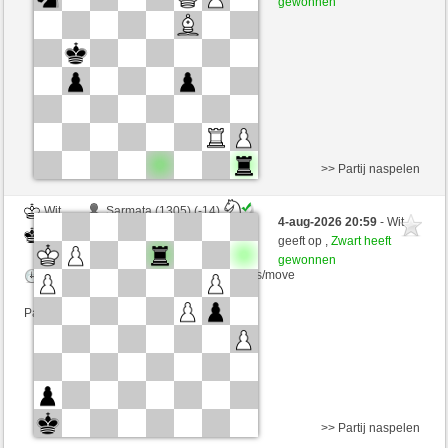
gewonnen
Speelduur: 6 minutes/side + 8 seconds/move
Partij telt mee voor de ranglijst
>> Partij naspelen
Wit
Sarmata (1305) (-14)
4-aug-2026 20:59
- Wit
Zwart
perpi17 (1349) (+14)
geeft op ,
Zwart heeft
gewonnen
Speelduur: 10 minutes/side + 1 seconds/move
Partij telt mee voor de ranglijst
>> Partij naspelen