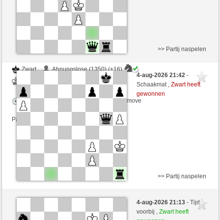
>> Partij naspelen
Zwart
Ahnungslose (1350) (+16)
4-aug-2026 21:42
-
Wit
perpi17 (1348) (-16)
Schaakmat ,
Zwart heeft
gewonnen
Speelduur: 2 minutes/side + 5 seconds/move
Partij telt mee voor de ranglijst
>> Partij naspelen
Zwart
Pit_Mik (1392) (+15)
4-aug-2026 21:13
- Tijd
Wit
perpi17 (1363) (-15)
voorbij ,
Zwart heeft