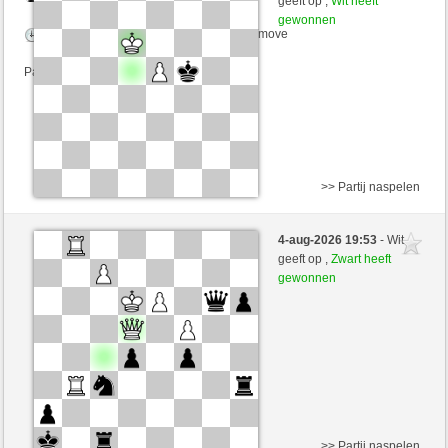
geeft op ,
Wit heeft
gewonnen
Speelduur: 8 minutes/side + 8 seconds/move
Partij telt mee voor de ranglijst
>> Partij naspelen
Zwart
MaHell (1356) (-20)
4-aug-2026 19:53
- Wit
Wit
perpi17 (1265) (+20)
geeft op ,
Zwart heeft
gewonnen
Speelduur: 6 minutes/side + 0 seconds/move
Partij telt mee voor de ranglijst
>> Partij naspelen