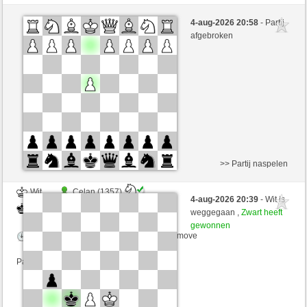
Wit
Pacer (1395) (-19)
4-aug-2026 20:58
- Partij
Zwart
perpi17 (1330) (+19)
afgebroken
Speelduur: 5 minutes/side + 0 seconds/move
Partij telt mee voor de ranglijst
>> Partij naspelen
Wit
Celan (1357)
4-aug-2026 20:39
- Wit is
Zwart
perpi17 (1330)
weggegaan ,
Zwart heeft
gewonnen
Speelduur: 5 minutes/side + 8 seconds/move
Partij telt mee voor de ranglijst