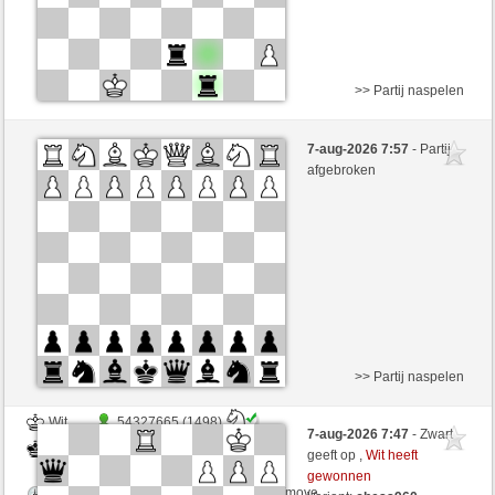
>> Partij naspelen
Zwart
denny (1425) (+11)
7-aug-2026 7:57
- Partij
Wit
perpi17 (1323) (-11)
afgebroken
Speelduur: 5 minutes/side + 8 seconds/move
Partij telt mee voor de ranglijst
>> Partij naspelen
Wit
54327665 (1498)
7-aug-2026 7:47
- Zwart
Zwart
perpi17 (1323)
geeft op ,
Wit heeft
gewonnen
Speelduur: 3 minutes/side + 5 seconds/move