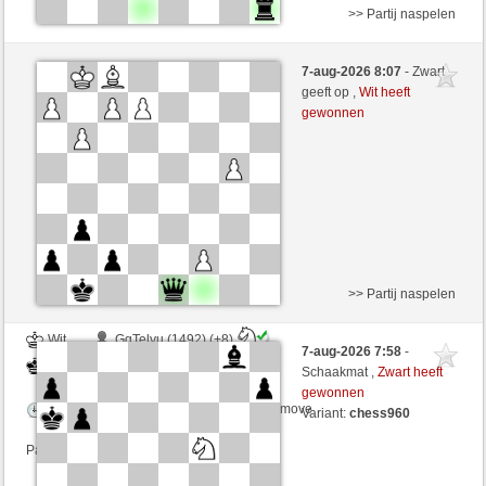
>> Partij naspelen
Zwart
Manito61 (1439) (+10)
7-aug-2026 8:07
- Zwart
Wit
perpi17 (1304) (-10)
geeft op ,
Wit heeft
gewonnen
Speelduur: 5 minutes/side + 1 seconds/move
Partij telt mee voor de ranglijst
>> Partij naspelen
Wit
GgTelyu (1492) (+8)
7-aug-2026 7:58
-
Zwart
perpi17 (1312) (-8)
Schaakmat ,
Zwart heeft
gewonnen
Speelduur: 5 minutes/side + 5 seconds/move
Variant:
chess960
Partij telt mee voor de ranglijst