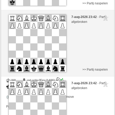
>> Partij naspelen
Wit
Anonymous
7-aug-2026 23:42
- Partij
Zwart
joske (1668)
afgebroken
Speelduur: 5 minutes/side + 8 seconds/move
>> Partij naspelen
Wit
xxLuckyJFxx (1486)
7-aug-2026 23:42
- Partij
Zwart
joske (1668)
afgebroken
Speelduur: 9 minutes/side + 0 seconds/move
Partij telt mee voor de ranglijst