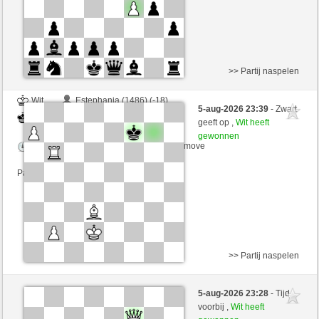
>> Partij naspelen
Wit
Estephania (1486) (-18)
5-aug-2026 23:39
- Zwart
Zwart
joske (1637) (+9)
geeft op ,
Wit heeft
gewonnen
Speelduur: 5 minutes/side + 8 seconds/move
Partij telt mee voor de ranglijst
>> Partij naspelen
Zwart
Quick_Suchti (1401) (-7)
5-aug-2026 23:28
- Tijd
Wit
joske (1630) (+7)
voorbij ,
Wit heeft