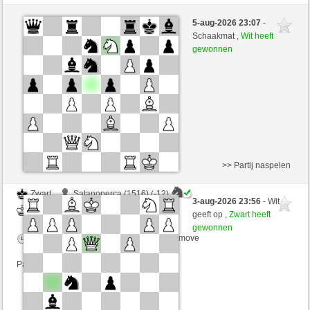
Wit
Anonymous
5-aug-2026 23:07
-
Zwart
joske (1616)
Schaakmat ,
Wit heeft
gewonnen
Speelduur: 5 minutes/side + 0 seconds/move
>> Partij naspelen
Zwart
Satanoperca (1516) (-12)
3-aug-2026 23:56
- Wit
Wit
joske (1604) (+12)
geeft op ,
Zwart heeft
gewonnen
Speelduur: 6 minutes/side + 0 seconds/move
Partij telt mee voor de ranglijst