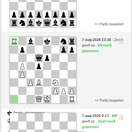
>> Partij naspelen
Wit
xxLuckyJFxx (1486)
7-aug-2026 23:36
- Zwart
Zwart
joske (1668)
geeft op ,
Wit heeft
gewonnen
Speelduur: 9 minutes/side + 0 seconds/move
Partij telt mee voor de ranglijst
>> Partij naspelen
Zwart
Anonymous
7-aug-2026 0:17
- Wit
Wit
joske (1668)
geeft op ,
Zwart heeft
gewonnen