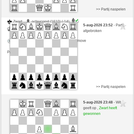
>> Partij naspelen
Zwart
octavconst (1610) (-14)
5-aug-2026 23:52
- Partij
Wit
joske (1646) (+14)
afgebroken
Speelduur: 3 minutes/side + 0 seconds/move
Partij telt mee voor de ranglijst
>> Partij naspelen
Wit
Estephania (1468)
5-aug-2026 23:48
- Wit
Zwart
joske (1646)
geeft op ,
Zwart heeft
gewonnen
Speelduur: 5 minutes/side + 8 seconds/move
Partij telt mee voor de ranglijst