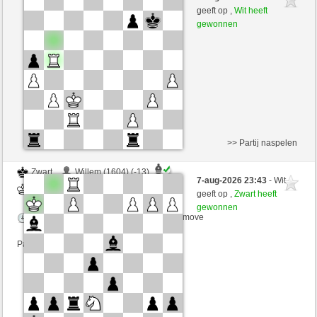
Wit
joske (1681) (+13)
geeft op ,
Wit heeft
gewonnen
Speelduur: 5 minutes/side + 0 seconds/move
Partij telt mee voor de ranglijst
>> Partij naspelen
Zwart
Willem (1604) (-13)
7-aug-2026 23:43
- Wit
Wit
joske (1668) (+13)
geeft op ,
Zwart heeft
gewonnen
Speelduur: 5 minutes/side + 0 seconds/move
Partij telt mee voor de ranglijst