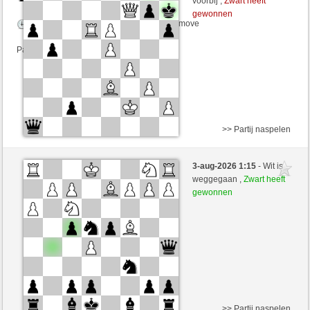
voorbij ,
Zwart heeft
gewonnen
Speelduur: 5 minutes/side + 0 seconds/move
Partij telt mee voor de ranglijst
>> Partij naspelen
Zwart
Betzaida44 (1520) (+20)
3-aug-2026 1:15
- Wit is
Wit
joske (1620) (-20)
weggegaan ,
Zwart heeft
gewonnen
Speelduur: 5 minutes/side + 0 seconds/move
Partij telt mee voor de ranglijst
>> Partij naspelen