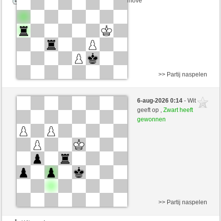
Speelduur: 5 minutes/side + 8 seconds/move
>> Partij naspelen
Wit
Anonymous
6-aug-2026 0:14
- Wit
Zwart
joske (1668)
geeft op ,
Zwart heeft
gewonnen
Speelduur: 5 minutes/side + 8 seconds/move
>> Partij naspelen