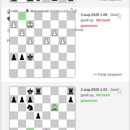
Wit
Betzaida44 (1533) (-13)
3-aug-2026 1:08
- Zwart
Zwart
joske (1607) (+13)
geeft op ,
Wit heeft
gewonnen
Speelduur: 5 minutes/side + 8 seconds/move
Partij telt mee voor de ranglijst
>> Partij naspelen
Wit
Nichtverschwinden (1481) (+22)
2-aug-2026 1:02
- Zwart
Zwart
joske (1629) (-22)
geeft op ,
Wit heeft
gewonnen
Speelduur: 5 minutes/side + 2 seconds/move
Partij telt mee voor de ranglijst