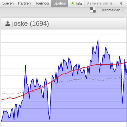
Spelen
Partijen
Toernooi
Spelers
0
spelers online
Info
Aanmelden
joske (1694)