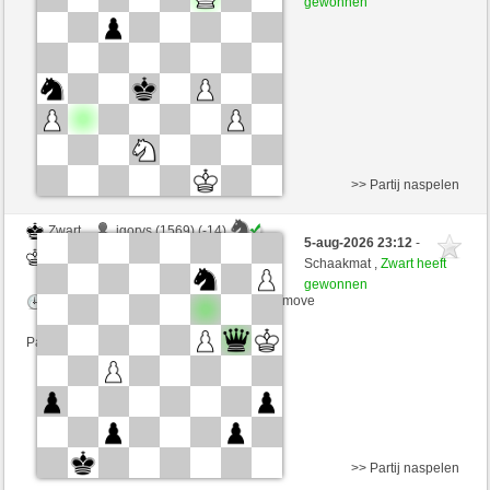
gewonnen
Speelduur: 5 minutes/side + 4 seconds/move
Partij telt mee voor de ranglijst
>> Partij naspelen
Zwart
igorvs (1569) (-14)
5-aug-2026 23:12
-
Wit
joske (1616) (+14)
Schaakmat ,
Zwart heeft
gewonnen
Speelduur: 5 minutes/side + 0 seconds/move
Partij telt mee voor de ranglijst
>> Partij naspelen