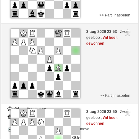
>> Partij naspelen
Wit
Anonymous
3-aug-2026 23:53
- Zwart
Zwart
joske (1604)
geeft op ,
Wit heeft
gewonnen
Speelduur: 5 minutes/side + 0 seconds/move
>> Partij naspelen
Wit
Anonymous
3-aug-2026 23:50
- Zwart
Zwart
joske (1604)
geeft op ,
Wit heeft
gewonnen
Speelduur: 5 minutes/side + 8 seconds/move