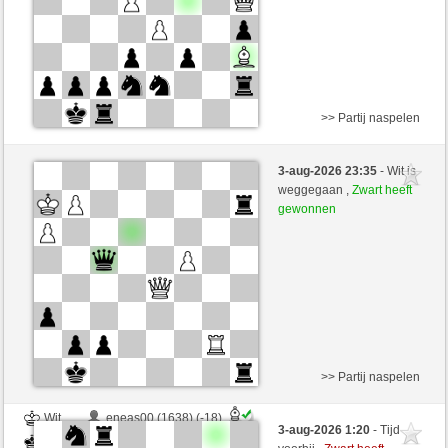
>> Partij naspelen
Wit
HarryKane (1670) (+14)
3-aug-2026 23:35
- Wit is
Zwart
joske (1618) (-14)
weggegaan ,
Zwart heeft
gewonnen
Speelduur: 3 minutes/side + 0 seconds/move
Partij telt mee voor de ranglijst
>> Partij naspelen
Wit
eneas00 (1638) (-18)
3-aug-2026 1:20
- Tijd
Zwart
joske (1600) (+18)