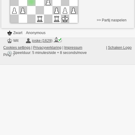
>> Partij naspelen
Zwart
Anonymous
Wit
joske (1629)
Cookies settings
|
Privacyverklaring
|
Impressum
|
Schaken Logo
Speelduur: 5 minutes/side + 8 seconds/move
Ping:
?