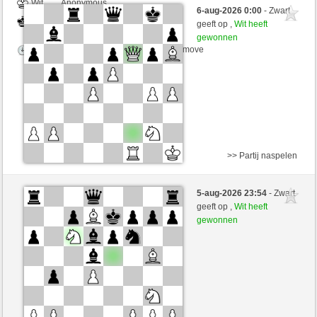
Wit
Anonymous
6-aug-2026 0:00
- Zwart
Zwart
joske (1668)
geeft op ,
Wit heeft
gewonnen
Speelduur: 5 minutes/side + 8 seconds/move
>> Partij naspelen
Zwart
Retrodieter (1483) (-19)
5-aug-2026 23:54
- Zwart
Wit
joske (1660) (+8)
geeft op ,
Wit heeft
gewonnen
Speelduur: 5 minutes/side + 0 seconds/move
Partij telt mee voor de ranglijst