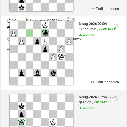
>> Partij naspelen
Wit
Gnatowski (1595) (-21)
6-aug-2026 20:04
-
Zwart
irokese (1490) (+21)
Schaakmat ,
Zwart heeft
gewonnen
Speelduur: 3 minutes/side + 0 seconds/move
Partij telt mee voor de ranglijst
>> Partij naspelen
Wit
Yocolahaha (1369) (-11)
6-aug-2026 19:56
- Zwart
Zwart
irokese (1479) (+11)
geeft op ,
Wit heeft
gewonnen
Speelduur: 3 minutes/side + 3 seconds/move
Partij telt mee voor de ranglijst