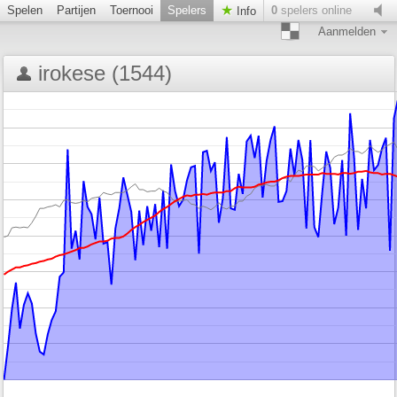
Spelen
Partijen
Toernooi
Spelers
0
spelers online
Info
Aanmelden
irokese (1544)