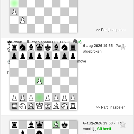
>> Partij naspelen
Zwart
Yocolahaha (1381) (-12)
6-aug-2026 19:55
- Partij
Wit
irokese (1467) (+12)
afgebroken
Speelduur: 3 minutes/side + 3 seconds/move
Partij telt mee voor de ranglijst
>> Partij naspelen
Zwart
archetype (1703)
6-aug-2026 19:50
- Tijd
Wit
irokese (1467)
voorbij ,
Wit heeft