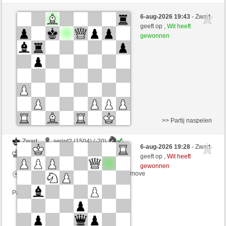
Wit
Alsbach (1430) (-16)
6-aug-2026 19:43
- Zwart
Zwart
irokese (1433) (+16)
geeft op ,
Wit heeft
gewonnen
Speelduur: 5 minutes/side + 0 seconds/move
Partij telt mee voor de ranglijst
>> Partij naspelen
Zwart
serint2 (1504) (-20)
6-aug-2026 19:28
- Zwart
Wit
irokese (1413) (+20)
geeft op ,
Wit heeft
gewonnen
Speelduur: 3 minutes/side + 3 seconds/move
Partij telt mee voor de ranglijst