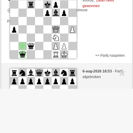
voorbij ,
Zwart heeft
gewonnen
Speelduur: 10 minutes/side + 0 seconds/move
Partij telt mee voor de ranglijst
>> Partij naspelen
Zwart
igorvs (1662) (+7)
6-aug-2026 18:53
- Partij
Wit
irokese (1456) (-7)
afgebroken
Speelduur: 5 minutes/side + 0 seconds/move
Partij telt mee voor de ranglijst
>> Partij naspelen