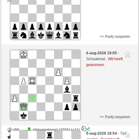
Partij telt mee voor de ranglijst
>> Partij naspelen
Wit
immerwinner (1712)
6-aug-2026 19:05
-
Zwart
irokese (1438)
Schaakmat ,
Wit heeft
gewonnen
Speelduur: 2 minutes/side + 0 seconds/move
Partij telt mee voor de ranglijst
>> Partij naspelen
Wit
statuawolnosci (1555) (+11)
6-aug-2026 18:54
- Tijd
Zwart
irokese (1449) (-11)