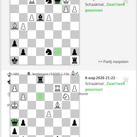
Wit
irokese (1562) (-18)
Schaakmat ,
Zwart heeft
gewonnen
Speelduur: 4 minutes/side + 0 seconds/move
Partij telt mee voor de ranglijst
>> Partij naspelen
Wit
ferdigang (1609) (-19)
8-aug-2026 21:22
-
Zwart
irokese (1543) (+19)
Schaakmat ,
Zwart heeft
gewonnen
Speelduur: 2 minutes/side + 0 seconds/move
Partij telt mee voor de ranglijst