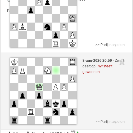
Partij telt mee voor de ranglijst
>> Partij naspelen
Zwart
mikisneki1 (1498) (+16)
8-aug-2026 20:59
- Zwart
Wit
irokese (1507) (-16)
geeft op ,
Wit heeft
gewonnen
Speelduur: 3 minutes/side + 3 seconds/move
Partij telt mee voor de ranglijst
>> Partij naspelen