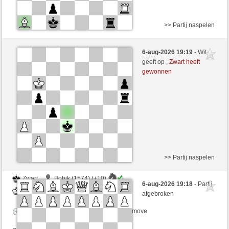
>> Partij naspelen
Wit
Turmduo (1452) (+15)
6-aug-2026 19:19
- Wit
Zwart
irokese (1428) (-15)
geeft op ,
Zwart heeft
gewonnen
Speelduur: 3 minutes/side + 0 seconds/move
Partij telt mee voor de ranglijst
>> Partij naspelen
Zwart
Bobik (1574) (+10)
6-aug-2026 19:18
- Partij
Wit
irokese (1438) (-10)
afgebroken
Speelduur: 3 minutes/side + 3 seconds/move