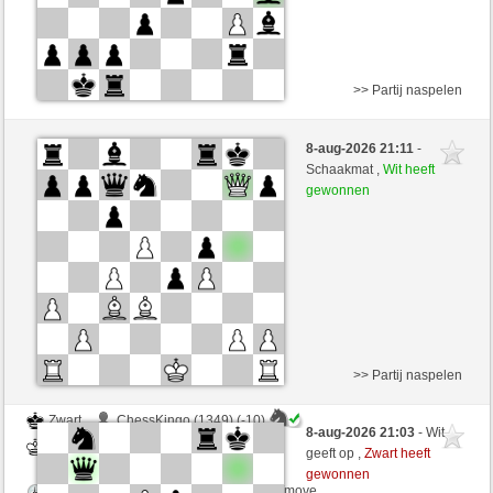
>> Partij naspelen
Wit
ChessKingo (1339) (-9)
8-aug-2026 21:11
-
Zwart
irokese (1501) (+9)
Schaakmat ,
Wit heeft
gewonnen
Speelduur: 3 minutes/side + 3 seconds/move
Partij telt mee voor de ranglijst
>> Partij naspelen
Zwart
ChessKingo (1349) (-10)
8-aug-2026 21:03
- Wit
Wit
irokese (1491) (+10)
geeft op ,
Zwart heeft
gewonnen
Speelduur: 3 minutes/side + 3 seconds/move