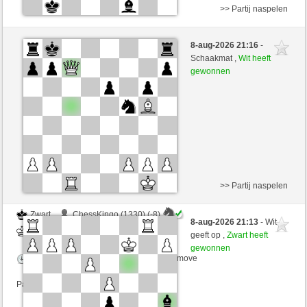
>> Partij naspelen
Wit
immerwinner (1733) (-25)
8-aug-2026 21:16
-
Zwart
irokese (1518) (+25)
Schaakmat ,
Wit heeft
gewonnen
Speelduur: 2 minutes/side + 0 seconds/move
Partij telt mee voor de ranglijst
>> Partij naspelen
Zwart
ChessKingo (1330) (-8)
8-aug-2026 21:13
- Wit
Wit
irokese (1510) (+8)
geeft op ,
Zwart heeft
gewonnen
Speelduur: 3 minutes/side + 3 seconds/move
Partij telt mee voor de ranglijst