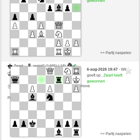
gewonnen
Speelduur: 3 minutes/side + 3 seconds/move
Partij telt mee voor de ranglijst
>> Partij naspelen
Zwart
serint2 (1485) (-18)
6-aug-2026 19:47
- Wit
Wit
irokese (1449) (+18)
geeft op ,
Zwart heeft
gewonnen
Speelduur: 3 minutes/side + 3 seconds/move
Partij telt mee voor de ranglijst
>> Partij naspelen