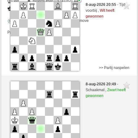
Wit
BjoernOmat (1974) (+2)
8-aug-2026 20:55
- Tijd
Zwart
irokese (1509) (-2)
voorbij ,
Wit heeft
gewonnen
Speelduur: 2 minutes/side + 0 seconds/move
Partij telt mee voor de ranglijst
>> Partij naspelen
Wit
BjoernOmat (1972) (+2)
8-aug-2026 20:49
-
Zwart
irokese (1511) (-2)
Schaakmat ,
Zwart heeft
gewonnen
Speelduur: 2 minutes/side + 0 seconds/move
Partij telt mee voor de ranglijst