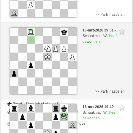
>> Partij naspelen
Zwart
Stockfish AI niveau 5
16-mrt-2026 19:51
-
Wit
desperation007 (1774)
Schaakmat ,
Wit heeft
gewonnen
Speelduur: 5 minutes/side + 0 seconds/move
>> Partij naspelen
Zwart
Stockfish AI niveau 5
16-mrt-2026 19:49
-
Wit
desperation007 (1774)
Schaakmat ,
Wit heeft
gewonnen
Speelduur: 5 minutes/side + 0 seconds/move