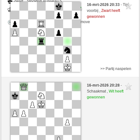
Zwart
Stockfish AI niveau 5
16-mrt-2026 20:33
- Tijd
Wit
desperation007 (1774)
voorbij ,
Zwart heeft
gewonnen
Speelduur: 5 minutes/side + 0 seconds/move
>> Partij naspelen
Zwart
Stockfish AI niveau 5
16-mrt-2026 20:28
-
Wit
desperation007 (1774)
Schaakmat ,
Wit heeft
gewonnen
Speelduur: 5 minutes/side + 0 seconds/move