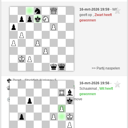
Zwart
Stockfish AI niveau 5
16-mrt-2026 19:59
- Wit
Wit
desperation007 (1774)
geeft op ,
Zwart heeft
gewonnen
Speelduur: 5 minutes/side + 0 seconds/move
>> Partij naspelen
Zwart
Stockfish AI niveau 5
16-mrt-2026 19:56
-
Wit
desperation007 (1774)
Schaakmat ,
Wit heeft
gewonnen
Speelduur: 5 minutes/side + 0 seconds/move