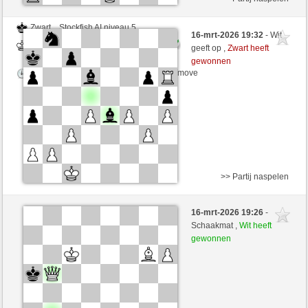
Zwart
Stockfish AI niveau 5
16-mrt-2026 19:32
- Wit
Wit
desperation007 (1774)
geeft op ,
Zwart heeft
gewonnen
Speelduur: 5 minutes/side + 0 seconds/move
>> Partij naspelen
Zwart
Stockfish AI niveau 5
16-mrt-2026 19:26
-
Wit
desperation007 (1774)
Schaakmat ,
Wit heeft
gewonnen
Speelduur: 5 minutes/side + 0 seconds/move