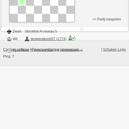
>> Partij naspelen
---
Zwart
Stockfish AI niveau 5
Wit
desperation007 (1774)
Cookies settings
|
Privacyverklaring
|
Impressum
|
Schaken Logo
Speelduur: 5 minutes/side + 0 seconds/move
Ping:
?