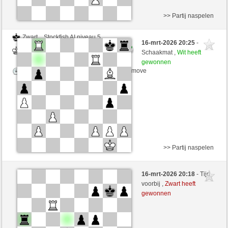
>> Partij naspelen
Zwart
Stockfish AI niveau 5
16-mrt-2026 20:25
-
Wit
desperation007 (1774)
Schaakmat ,
Wit heeft
gewonnen
Speelduur: 5 minutes/side + 0 seconds/move
>> Partij naspelen
Zwart
Stockfish AI niveau 5
16-mrt-2026 20:18
- Tijd
Wit
desperation007 (1774)
voorbij ,
Zwart heeft
gewonnen
Speelduur: 5 minutes/side + 0 seconds/move