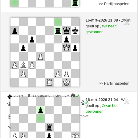
>> Partij naspelen
Wit
boersch70 (1730) (-13)
16-mrt-2026 21:08
- Zwart
Zwart
desperation007 (1801) (+13)
geeft op ,
Wit heeft
gewonnen
Speelduur: 3 minutes/side + 0 seconds/move
Partij telt mee voor de ranglijst
>> Partij naspelen
Zwart
sebulba09 (1583) (-7)
16-mrt-2026 21:04
- Wit
Wit
desperation007 (1794) (+7)
geeft op ,
Zwart heeft
gewonnen
Speelduur: 4 minutes/side + 0 seconds/move
Partij telt mee voor de ranglijst