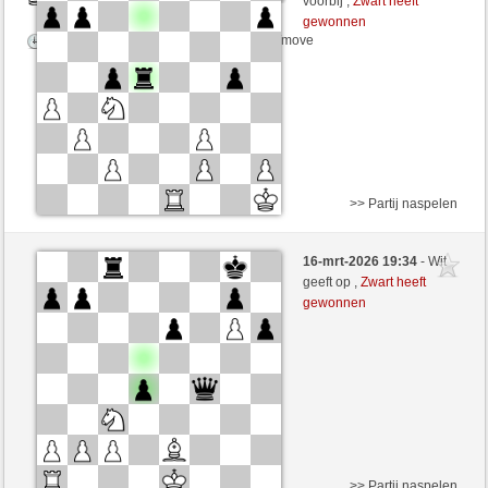
voorbij ,
Zwart heeft
gewonnen
Speelduur: 5 minutes/side + 0 seconds/move
>> Partij naspelen
Zwart
Stockfish AI niveau 5
16-mrt-2026 19:34
- Wit
Wit
desperation007 (1774)
geeft op ,
Zwart heeft
gewonnen
Speelduur: 5 minutes/side + 0 seconds/move
>> Partij naspelen