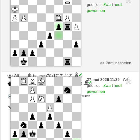
Wit
desperation007 (1826) (+7)
geeft op ,
Zwart heeft
gewonnen
Speelduur: 2 minutes/side + 0 seconds/move
Partij telt mee voor de ranglijst
>> Partij naspelen
Wit
boersch70 (1717) (-12)
27-mei-2026 11:39
- Wit
Zwart
desperation007 (1814) (+12)
geeft op ,
Zwart heeft
gewonnen
Speelduur: 3 minutes/side + 0 seconds/move
Partij telt mee voor de ranglijst