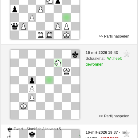
>> Partij naspelen
Zwart
Stockfish AI niveau 5
16-mrt-2026 19:43
-
Wit
desperation007 (1774)
Schaakmat ,
Wit heeft
gewonnen
Speelduur: 5 minutes/side + 0 seconds/move
>> Partij naspelen
Zwart
Stockfish AI niveau 5
16-mrt-2026 19:37
- Tijd
Wit
desperation007 (1774)