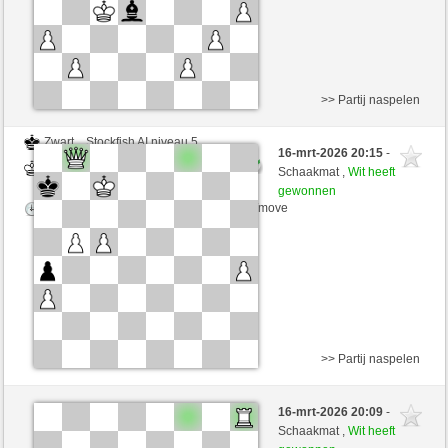
>> Partij naspelen
Zwart
Stockfish AI niveau 5
16-mrt-2026 20:15
-
Wit
desperation007 (1774)
Schaakmat ,
Wit heeft
gewonnen
Speelduur: 5 minutes/side + 0 seconds/move
>> Partij naspelen
Zwart
Stockfish AI niveau 5
16-mrt-2026 20:09
-
Wit
desperation007 (1774)
Schaakmat ,
Wit heeft