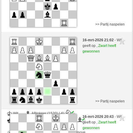
>> Partij naspelen
Wit
sebulba09 (1591) (-8)
16-mrt-2026 21:02
- Wit
Zwart
desperation007 (1786) (+8)
geeft op ,
Zwart heeft
gewonnen
Speelduur: 4 minutes/side + 0 seconds/move
Partij telt mee voor de ranglijst
>> Partij naspelen
Wit
ABjokeer (1520) (-6)
16-mrt-2026 20:43
- Wit
Zwart
desperation007 (1780) (+6)
geeft op ,
Zwart heeft
gewonnen
Speelduur: 2 minutes/side + 0 seconds/move