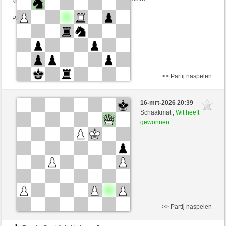
Partij telt mee voor de ranglijst
>> Partij naspelen
Wit
Jesaja65 (1517) (-6)
16-mrt-2026 20:39
-
Zwart
desperation007 (1774) (+6)
Schaakmat ,
Wit heeft
gewonnen
Speelduur: 3 minutes/side + 0 seconds/move
Partij telt mee voor de ranglijst
>> Partij naspelen