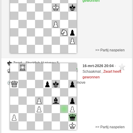
gewonnen
Speelduur: 5 minutes/side + 0 seconds/move
>> Partij naspelen
Zwart
Stockfish AI niveau 5
16-mrt-2026 20:04
-
Wit
desperation007 (1774)
Schaakmat ,
Zwart heeft
gewonnen
Speelduur: 5 minutes/side + 0 seconds/move
>> Partij naspelen