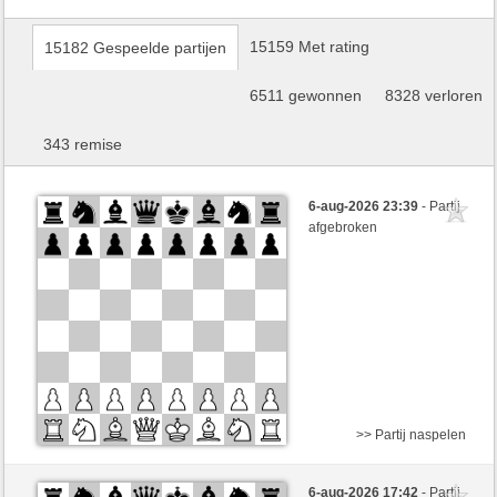
15159 Met rating
15182 Gespeelde partijen
6511 gewonnen
8328 verloren
343 remise
6-aug-2026 23:39
- Partij
afgebroken
>> Partij naspelen
Zwart
Ajedrecida (1320)
6-aug-2026 17:42
- Partij