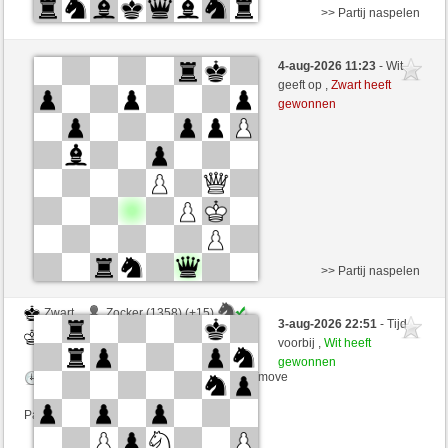
>> Partij naspelen
Wit
leina123 (1440)
4-aug-2026 11:23
- Wit
Zwart
cfgauss (1326)
geeft op ,
Zwart heeft
gewonnen
Speelduur: 4 minutes/side + 0 seconds/move
Partij telt mee voor de ranglijst
>> Partij naspelen
Zwart
Zocker (1358) (+15)
3-aug-2026 22:51
- Tijd
Wit
cfgauss (1341) (-15)
voorbij ,
Wit heeft
gewonnen
Speelduur: 3 minutes/side + 0 seconds/move
Partij telt mee voor de ranglijst