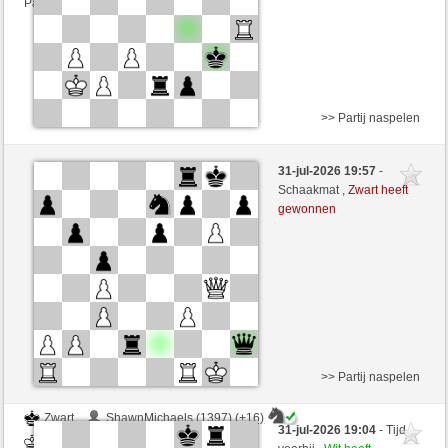
Partij telt mee voor de ranglijst
>> Partij naspelen
Zwart
Cheesegoal (1365) (+17)
31-jul-2026 19:57
-
Wit
cfgauss (1378) (-17)
Schaakmat ,
Zwart heeft
gewonnen
Speelduur: 3 minutes/side + 0 seconds/move
Partij telt mee voor de ranglijst
>> Partij naspelen
Zwart
ShawnMichaels (1397) (+16)
31-jul-2026 19:04
- Tijd
Wit
cfgauss (1394) (-16)