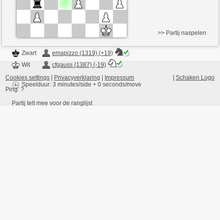
>> Partij naspelen
Zwart
emapizzo (1319) (+19)
Wit
cfgauss (1387) (-19)
Cookies settings
|
Privacyverklaring
|
Impressum
|
Schaken Logo
Speelduur: 3 minutes/side + 0 seconds/move
Ping:
?
Partij telt mee voor de ranglijst