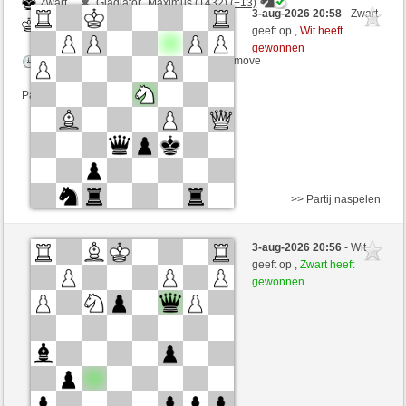
Zwart
Gladiator_Maximus (1432) (+13)
3-aug-2026 20:58
- Zwart
Wit
cfgauss (1361) (-13)
geeft op ,
Wit heeft
gewonnen
Speelduur: 3 minutes/side + 0 seconds/move
Partij telt mee voor de ranglijst
>> Partij naspelen
Wit
jun744 (1501) (+10)
3-aug-2026 20:56
- Wit
Zwart
cfgauss (1371) (-10)
geeft op ,
Zwart heeft
gewonnen
Speelduur: 4 minutes/side + 0 seconds/move
Partij telt mee voor de ranglijst