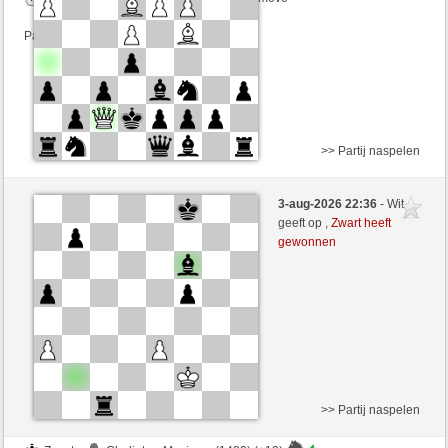
Partij telt mee voor de ranglijst
>> Partij naspelen
Wit
HMS111 (1472) (+11)
3-aug-2026 22:36
- Wit
Zwart
cfgauss (1348) (-11)
geeft op ,
Zwart heeft
gewonnen
Speelduur: 6 minutes/side + 2 seconds/move
Partij telt mee voor de ranglijst
>> Partij naspelen