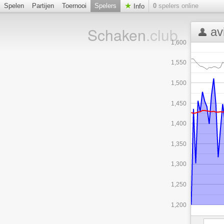
Spelen
Partijen
Toernooi
Spelers
0
spelers online
Info
Schaken
.club
av
1,600
1,550
1,500
1,450
1,400
1,350
1,300
1,250
1,200