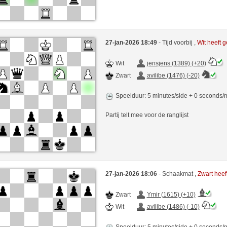
27-jan-2026 18:49
- Tijd voorbij ,
Wit heeft
Wit
jensjens (1389) (+20)
Zwart
avilibe (1476) (-20)
Speelduur: 5 minutes/side + 0 seconds
Partij telt mee voor de ranglijst
27-jan-2026 18:06
- Schaakmat ,
Zwart hee
Zwart
Ymir (1615) (+10)
Wit
avilibe (1486) (-10)
Speelduur: 5 minutes/side + 0 seconds