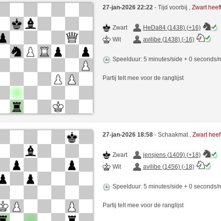
27-jan-2026 22:22
- Tijd voorbij ,
Zwart hee
Zwart
HeDa84 (1438) (+16)
Wit
avilibe (1438) (-16)
Speelduur: 5 minutes/side + 0 seconds
Partij telt mee voor de ranglijst
27-jan-2026 18:58
- Schaakmat ,
Zwart hee
Zwart
jensjens (1409) (+18)
Wit
avilibe (1456) (-18)
Speelduur: 5 minutes/side + 0 seconds
Partij telt mee voor de ranglijst