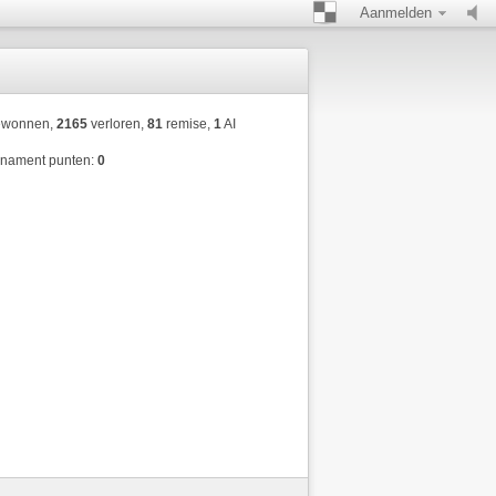
Aanmelden
wonnen,
2165
verloren,
81
remise,
1
AI
rnament punten:
0