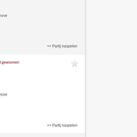
/move
>> Partij naspelen
ft gewonnen
/move
>> Partij naspelen