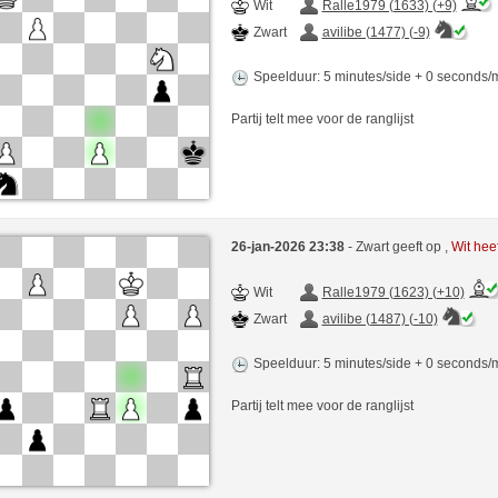
Wit
Ralle1979 (1633) (+9)
Zwart
avilibe (1477) (-9)
Speelduur: 5 minutes/side + 0 seconds
Partij telt mee voor de ranglijst
26-jan-2026 23:38
- Zwart geeft op ,
Wit hee
Wit
Ralle1979 (1623) (+10)
Zwart
avilibe (1487) (-10)
Speelduur: 5 minutes/side + 0 seconds
Partij telt mee voor de ranglijst