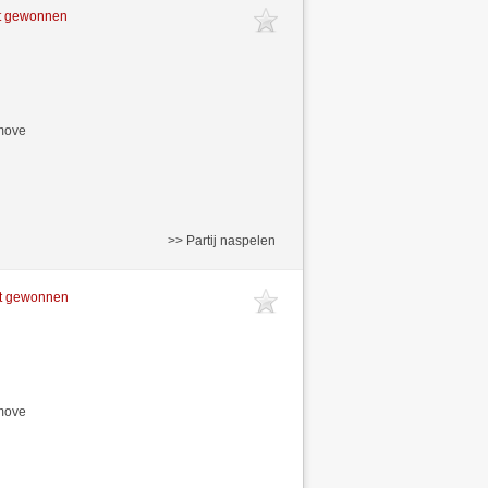
ft gewonnen
/move
>> Partij naspelen
ft gewonnen
/move