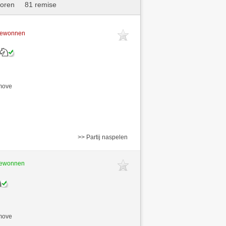
loren
81 remise
 gewonnen
/move
>> Partij naspelen
 gewonnen
/move