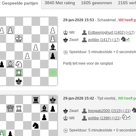
3840 Met rating
1605 gewonnen
2165 ver
 Gespeelde partijen
29-jan-2026 15:53
- Schaakmat ,
Wit heeft
Wit
Erdbeerjoghurt (1402) (+17)
Zwart
avilibe (1417) (-17)
Speelduur: 5 minutes/side + 0 seconds
Partij telt mee voor de ranglijst
29-jan-2026 15:42
- Tijd voorbij ,
Wit heeft
Zwart
Inesgab2000 (1515) (-21)
Wit
avilibe (1396) (+21)
Speelduur: 5 minutes/side + 0 seconds