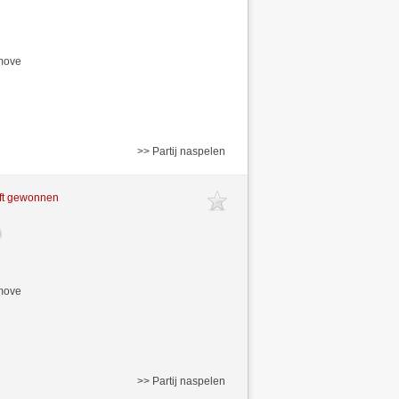
/move
>> Partij naspelen
ft gewonnen
/move
>> Partij naspelen