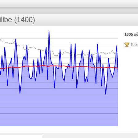
ilibe (1400)
1605
ge
Toe