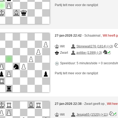
Partij telt mee voor de ranglijst
27-jan-2026 22:42
- Schaakmat ,
Wit heeft
Wit
Stonewall276 (1814) (+3)
Zwart
avilibe (1399) (-3)
Speelduur: 5 minutes/side + 0 seconds
Partij telt mee voor de ranglijst
27-jan-2026 22:38
- Zwart geeft op ,
Wit hee
Wit
Jesaja65 (1520) (+11)