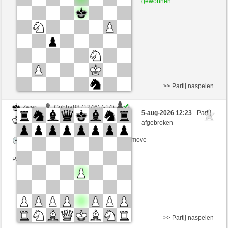
gewonnen
Speelduur: 6 minutes/side + 3 seconds/move
Partij telt mee voor de ranglijst
>> Partij naspelen
Zwart
Gobba88 (1246) (-14)
5-aug-2026 12:23
- Partij
Wit
Yeye90 (1297) (+14)
afgebroken
Speelduur: 6 minutes/side + 3 seconds/move
Partij telt mee voor de ranglijst
>> Partij naspelen