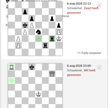
Zwart
Mauroc711 (1213) (+35)
6-aug-2026 23:13
-
Wit
Yeye90 (1262) (-18)
Schaakmat ,
Zwart heeft
gewonnen
Speelduur: 6 minutes/side + 3 seconds/move
Partij telt mee voor de ranglijst
>> Partij naspelen
Zwart
Avanox (1299) (+15)
6-aug-2026 23:00
-
Wit
Yeye90 (1277) (-15)
Schaakmat ,
Wit heeft
gewonnen
Speelduur: 6 minutes/side + 3 seconds/move
Partij telt mee voor de ranglijst