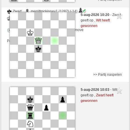
Zwart
merrittmckinney1 (1287) (-14)
5-aug-2026 10:20
- Zwart
Wit
Yeye90 (1331) (+14)
geeft op ,
Wit heeft
gewonnen
Speelduur: 6 minutes/side + 3 seconds/move
Partij telt mee voor de ranglijst
>> Partij naspelen
Wit
TYMBROSO (1414) (+13)
5-aug-2026 10:03
- Wit
Zwart
Yeye90 (1344) (-13)
geeft op ,
Zwart heeft
gewonnen
Speelduur: 6 minutes/side + 3 seconds/move
Partij telt mee voor de ranglijst