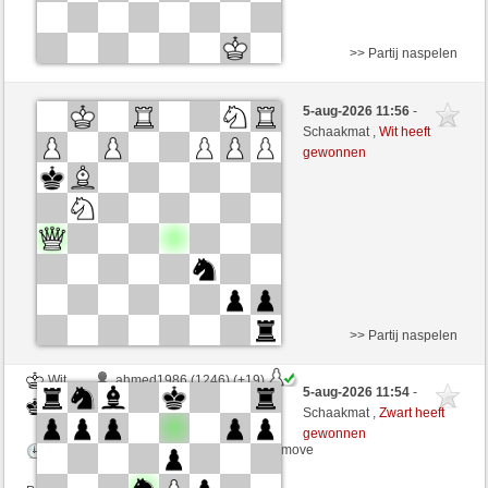
>> Partij naspelen
Zwart
ahmed1986 (1265) (+18)
5-aug-2026 11:56
-
Wit
Yeye90 (1299) (-18)
Schaakmat ,
Wit heeft
gewonnen
Speelduur: 6 minutes/side + 3 seconds/move
Partij telt mee voor de ranglijst
>> Partij naspelen
Wit
ahmed1986 (1246) (+19)
5-aug-2026 11:54
-
Zwart
Yeye90 (1318) (-19)
Schaakmat ,
Zwart heeft
gewonnen
Speelduur: 6 minutes/side + 3 seconds/move