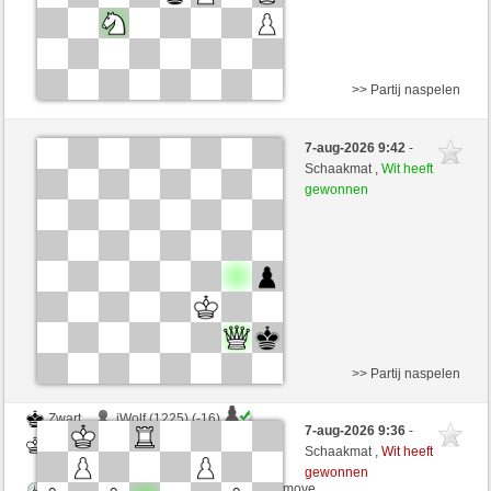
>> Partij naspelen
Zwart
iWolf (1209) (-14)
7-aug-2026 9:42
-
Wit
Yeye90 (1244) (+14)
Schaakmat ,
Wit heeft
gewonnen
Speelduur: 6 minutes/side + 3 seconds/move
Partij telt mee voor de ranglijst
>> Partij naspelen
Zwart
iWolf (1225) (-16)
7-aug-2026 9:36
-
Wit
Yeye90 (1228) (+16)
Schaakmat ,
Wit heeft
gewonnen
Speelduur: 6 minutes/side + 3 seconds/move