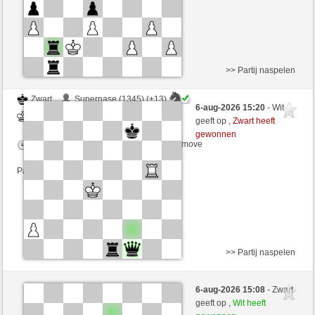
>> Partij naspelen
Zwart
Supernase (1345) (+13)
6-aug-2026 15:20
- Wit
Wit
Yeye90 (1290) (-13)
geeft op ,
Zwart heeft
gewonnen
Speelduur: 6 minutes/side + 3 seconds/move
Partij telt mee voor de ranglijst
>> Partij naspelen
Zwart
Benemo (1203) (+21)
6-aug-2026 15:08
- Zwart
Wit
Yeye90 (1311) (-21)
geeft op ,
Wit heeft