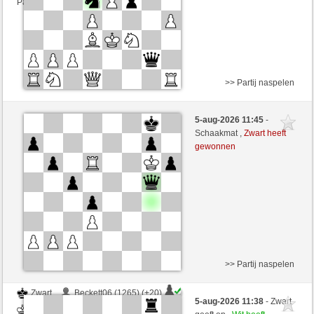
Partij telt mee voor de ranglijst
>> Partij naspelen
Zwart
ahmed1986 (1225) (+21)
5-aug-2026 11:45
-
Wit
Yeye90 (1339) (-21)
Schaakmat ,
Zwart heeft
gewonnen
Speelduur: 6 minutes/side + 3 seconds/move
Partij telt mee voor de ranglijst
>> Partij naspelen
Zwart
Beckett06 (1265) (+20)
5-aug-2026 11:38
- Zwart
Wit
Yeye90 (1359) (-20)