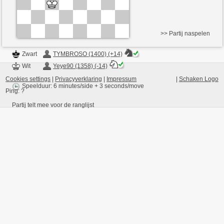
>> Partij naspelen
Zwart
TYMBROSO (1400) (+14)
Wit
Yeye90 (1358) (-14)
Cookies settings
|
Privacyverklaring
|
Impressum
|
Schaken Logo
Speelduur: 6 minutes/side + 3 seconds/move
Ping:
?
Partij telt mee voor de ranglijst