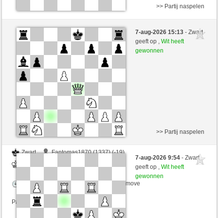
>> Partij naspelen
Zwart
Kwizit (1244) (-14)
7-aug-2026 15:13
- Zwart
Wit
Yeye90 (1297) (+14)
geeft op ,
Wit heeft
gewonnen
Speelduur: 6 minutes/side + 3 seconds/move
Partij telt mee voor de ranglijst
>> Partij naspelen
Zwart
Fantomas1870 (1337) (-19)
7-aug-2026 9:54
- Zwart
Wit
Yeye90 (1278) (+19)
geeft op ,
Wit heeft
gewonnen
Speelduur: 6 minutes/side + 3 seconds/move
Partij telt mee voor de ranglijst