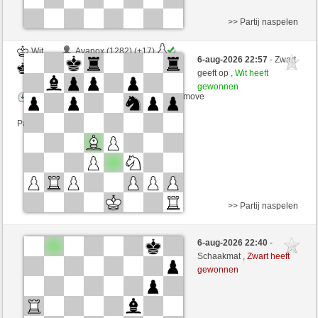
>> Partij naspelen
Wit
Avanox (1282) (+17)
6-aug-2026 22:57
- Zwart
Zwart
Yeye90 (1294) (-17)
geeft op ,
Wit heeft
gewonnen
Speelduur: 6 minutes/side + 3 seconds/move
Partij telt mee voor de ranglijst
>> Partij naspelen
Zwart
Avanox (1299) (-17)
6-aug-2026 22:40
-
Wit
Yeye90 (1277) (+17)
Schaakmat ,
Zwart heeft
gewonnen
Speelduur: 6 minutes/side + 3 seconds/move
Partij telt mee voor de ranglijst