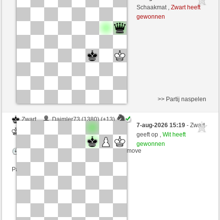
Wit
Yeye90 (1298) (+17)
Schaakmat ,
Zwart heeft
gewonnen
Speelduur: 6 minutes/side + 3 seconds/move
Partij telt mee voor de ranglijst
>> Partij naspelen
Zwart
Daimler73 (1380) (+13)
7-aug-2026 15:19
- Zwart
Wit
Yeye90 (1311) (-13)
geeft op ,
Wit heeft
gewonnen
Speelduur: 6 minutes/side + 3 seconds/move
Partij telt mee voor de ranglijst