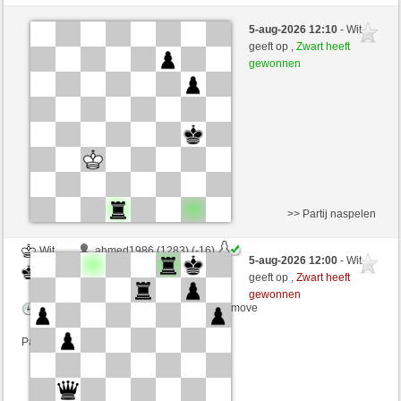
Zwart
ahmed1986 (1267)
5-aug-2026 12:10
- Wit
Wit
Yeye90 (1297)
geeft op ,
Zwart heeft
gewonnen
Speelduur: 6 minutes/side + 3 seconds/move
Partij telt mee voor de ranglijst
>> Partij naspelen
Wit
ahmed1986 (1283) (-16)
5-aug-2026 12:00
- Wit
Zwart
Yeye90 (1281) (+16)
geeft op ,
Zwart heeft
gewonnen
Speelduur: 6 minutes/side + 3 seconds/move
Partij telt mee voor de ranglijst