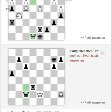
Partij telt mee voor de ranglijst
>> Partij naspelen
Wit
Mauroc711 (1248) (+30)
7-aug-2026 9:25
- Wit
Zwart
Yeye90 (1244) (-16)
geeft op ,
Zwart heeft
gewonnen
Speelduur: 6 minutes/side + 3 seconds/move
Partij telt mee voor de ranglijst
>> Partij naspelen