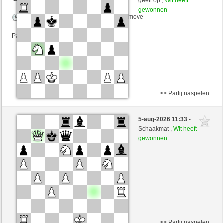
geeft op ,
Wit heeft
gewonnen
Speelduur: 6 minutes/side + 3 seconds/move
Partij telt mee voor de ranglijst
>> Partij naspelen
Zwart
Tutzii (1293) (-14)
5-aug-2026 11:33
-
Wit
Yeye90 (1345) (+14)
Schaakmat ,
Wit heeft
gewonnen
Speelduur: 6 minutes/side + 3 seconds/move
Partij telt mee voor de ranglijst
>> Partij naspelen