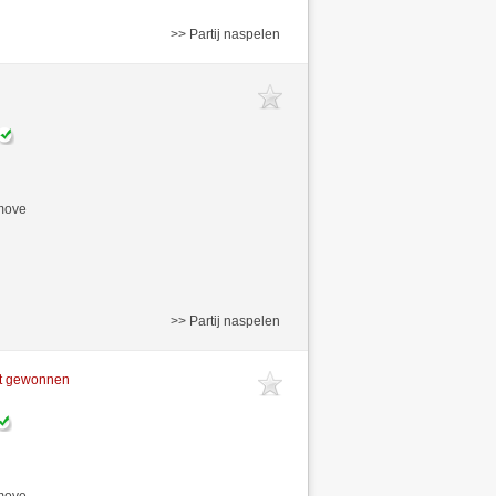
>> Partij naspelen
/move
>> Partij naspelen
ft gewonnen
/move