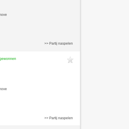
/move
>> Partij naspelen
t gewonnen
/move
>> Partij naspelen