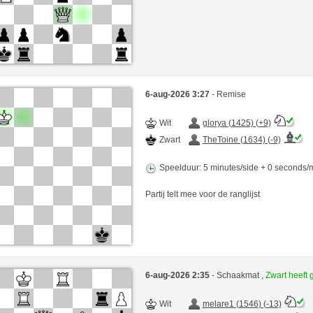
6-aug-2026 3:27
- Remise
Wit
glorya (1425) (+9)
Zwart
TheToine (1634) (-9)
Speelduur: 5 minutes/side + 0 seconds
Partij telt mee voor de ranglijst
6-aug-2026 2:35
- Schaakmat ,
Zwart heeft
Wit
melare1 (1546) (-13)