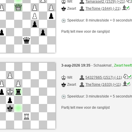
Wit
Tamaraset2 (1529) (+21)
Zwart
TheToine (1644) (-21)
Speelduur: 8 minutes/side + 0 seconds
Partij telt mee voor de ranglijst
3-aug-2026 19:35
- Schaakmat ,
Zwart heef
Wit
54327665 (1517) (-11)
Zwart
TheToine (1633) (+11)
Speelduur: 3 minutes/side + 5 seconds
Partij telt mee voor de ranglijst