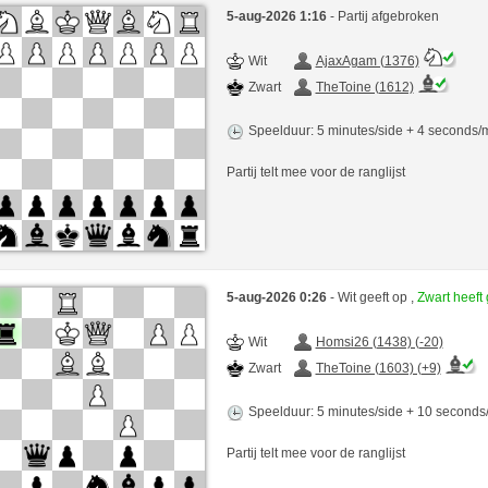
5-aug-2026 1:16
- Partij afgebroken
Wit
AjaxAgam (1376)
Zwart
TheToine (1612)
Speelduur: 5 minutes/side + 4 seconds
Partij telt mee voor de ranglijst
5-aug-2026 0:26
- Wit geeft op ,
Zwart heef
Wit
Homsi26 (1438) (-20)
Zwart
TheToine (1603) (+9)
Speelduur: 5 minutes/side + 10 second
Partij telt mee voor de ranglijst