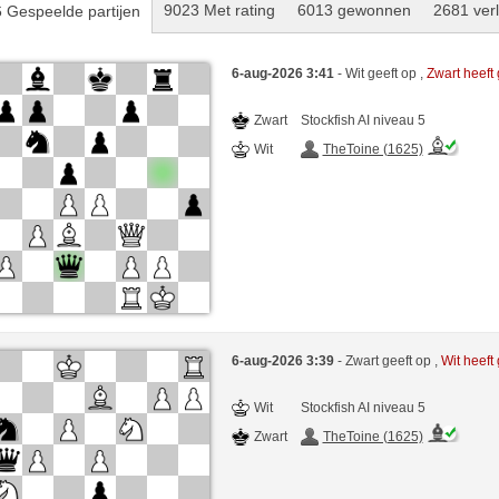
9023 Met rating
6013 gewonnen
2681 ver
 Gespeelde partijen
6-aug-2026 3:41
- Wit geeft op ,
Zwart heef
Zwart
Stockfish AI niveau 5
Wit
TheToine (1625)
6-aug-2026 3:39
- Zwart geeft op ,
Wit heef
Wit
Stockfish AI niveau 5
Zwart
TheToine (1625)