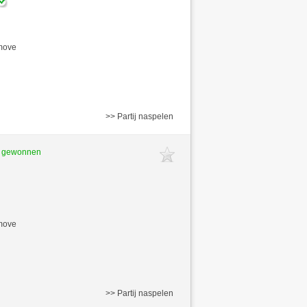
/move
>> Partij naspelen
t gewonnen
/move
>> Partij naspelen