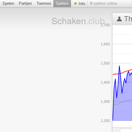
Spelen
Partijen
Toernooi
Spelers
0
spelers online
Info
Schaken
.club
Th
1,700
1,600
1,500
1,400
1,300
1,200