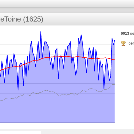
eToine (1625)
6013
ge
Toe