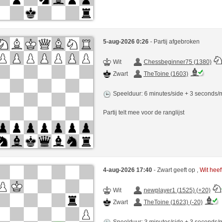
5-aug-2026 0:26
- Partij afgebroken
Wit
Chessbeginner75 (1380)
Zwart
TheToine (1603)
Speelduur: 6 minutes/side + 3 seconds
Partij telt mee voor de ranglijst
4-aug-2026 17:40
- Zwart geeft op ,
Wit hee
Wit
newplayer1 (1525) (+20)
Zwart
TheToine (1623) (-20)
Speelduur: 3 minutes/side + 3 seconds