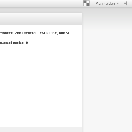
Aanmelden
wonnen,
2681
verloren,
354
remise,
808
AI
rnament punten:
0