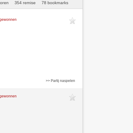
loren
354 remise
78 bookmarks
t gewonnen
>> Partij naspelen
t gewonnen