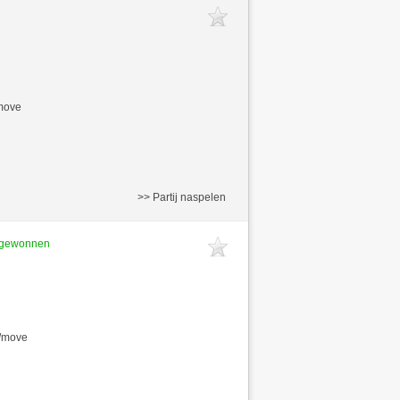
/move
>> Partij naspelen
t gewonnen
s/move