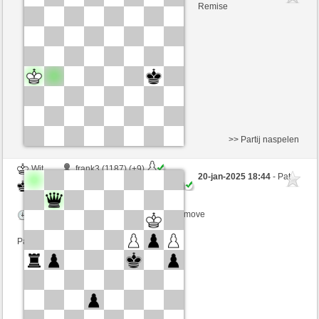
Zwart
SantaHelena (1428) (0)
Remise
Speelduur: 9 minutes/side + 8 seconds/move
Partij telt mee voor de ranglijst
>> Partij naspelen
Wit
frank3 (1187) (+9)
20-jan-2025 18:44
- Pat
Zwart
SantaHelena (1403) (-9)
Speelduur: 9 minutes/side + 8 seconds/move
Partij telt mee voor de ranglijst