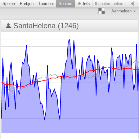
Spelen
Partijen
Toernooi
Spelers
0
spelers online
Info
Aanmelden
SantaHelena (1246)