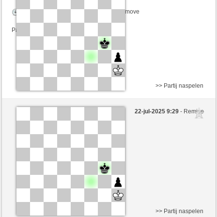
Speelduur: 9 minutes/side + 8 seconds/move
Partij telt mee voor de ranglijst
>> Partij naspelen
Zwart
Cytrynka50 (1245) (+5)
22-jul-2025 9:29
- Remise
Wit
SantaHelena (1369) (-5)
Speelduur: 9 minutes/side + 8 seconds/move
Partij telt mee voor de ranglijst
>> Partij naspelen