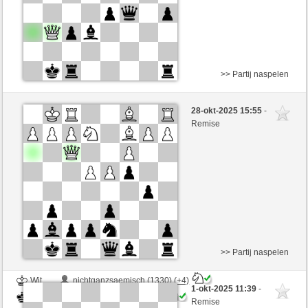
>> Partij naspelen
Wit
brupewi (1265) (+7)
28-okt-2025 15:55
-
Zwart
SantaHelena (1415) (-7)
Remise
Speelduur: 9 minutes/side + 8 seconds/move
Partij telt mee voor de ranglijst
>> Partij naspelen
Wit
nichtganzsaemisch (1330) (+4)
1-okt-2025 11:39
-
Zwart
SantaHelena (1419) (-4)
Remise