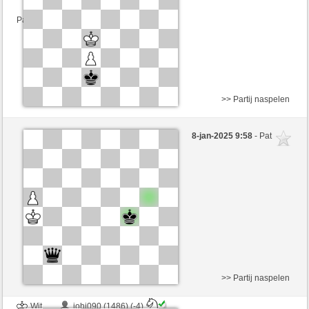
Partij telt mee voor de ranglijst
>> Partij naspelen
Wit
Picchio73 (1183) (+10)
8-jan-2025 9:58
- Pat
Zwart
SantaHelena (1441) (-10)
Speelduur: 9 minutes/side + 8 seconds/move
Partij telt mee voor de ranglijst
>> Partij naspelen
Wit
johi090 (1486) (-4)