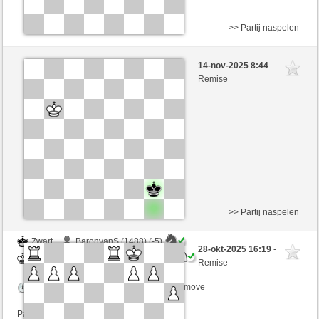
>> Partij naspelen
Zwart
Merrion (1241) (+15)
14-nov-2025 8:44
-
Wit
SantaHelena (1388) (-6)
Remise
Speelduur: 9 minutes/side + 8 seconds/move
Partij telt mee voor de ranglijst
>> Partij naspelen
Zwart
BaronvanS (1488) (-5)
28-okt-2025 16:19
-
Wit
SantaHelena (1375) (+5)
Remise
Speelduur: 9 minutes/side + 8 seconds/move
Partij telt mee voor de ranglijst