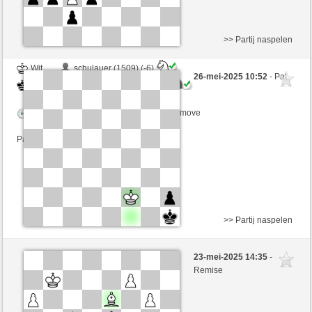
>> Partij naspelen
Wit
schulauer (1509) (-6)
26-mei-2025 10:52
- Pat
Zwart
SantaHelena (1364) (+6)
Speelduur: 9 minutes/side + 8 seconds/move
Partij telt mee voor de ranglijst
>> Partij naspelen
Zwart
DDay14 (1242) (+7)
23-mei-2025 14:35
-
Wit
SantaHelena (1397) (-7)
Remise
Speelduur: 9 minutes/side + 8 seconds/move