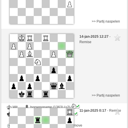
>> Partij naspelen
Zwart
jreuta (1463) (-4)
14-jan-2025 12:27
-
Wit
SantaHelena (1379) (+4)
Remise
Speelduur: 9 minutes/side + 8 seconds/move
Partij telt mee voor de ranglijst
>> Partij naspelen
Wit
horsenoname (1363) (+2)
11-jan-2025 0:17
- Remise
Zwart
SantaHelena (1407) (-2)
Speelduur: 9 minutes/side + 8 seconds/move