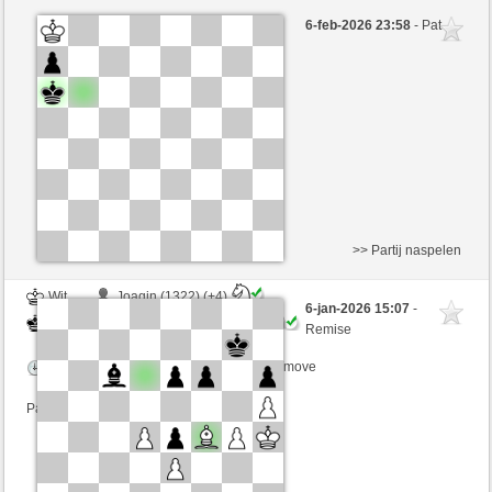
Wit
jreuta (1395) (-1)
6-feb-2026 23:58
- Pat
Zwart
SantaHelena (1373) (+1)
Speelduur: 9 minutes/side + 8 seconds/move
Partij telt mee voor de ranglijst
>> Partij naspelen
Wit
Joaqin (1322) (+4)
6-jan-2026 15:07
-
Zwart
SantaHelena (1416) (-4)
Remise
Speelduur: 9 minutes/side + 8 seconds/move
Partij telt mee voor de ranglijst