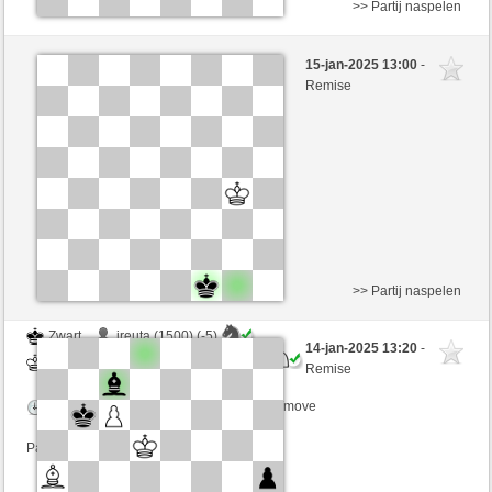
>> Partij naspelen
Wit
Perquilu (1293) (+4)
15-jan-2025 13:00
-
Zwart
SantaHelena (1385) (-4)
Remise
Speelduur: 9 minutes/side + 8 seconds/move
Partij telt mee voor de ranglijst
>> Partij naspelen
Zwart
jreuta (1500) (-5)
14-jan-2025 13:20
-
Wit
SantaHelena (1388) (+5)
Remise
Speelduur: 9 minutes/side + 8 seconds/move
Partij telt mee voor de ranglijst