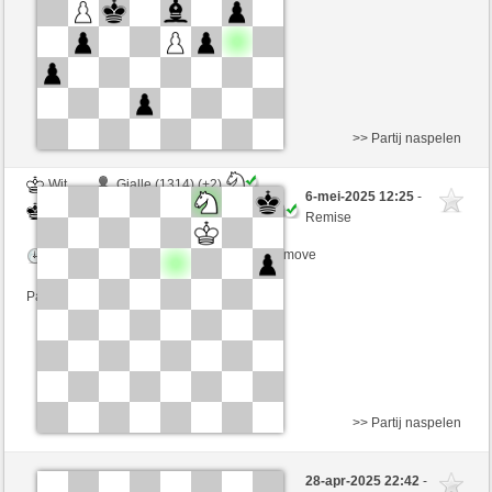
Partij telt mee voor de ranglijst
>> Partij naspelen
Wit
Gialle (1314) (+2)
6-mei-2025 12:25
-
Zwart
SantaHelena (1365) (-2)
Remise
Speelduur: 9 minutes/side + 8 seconds/move
Partij telt mee voor de ranglijst
>> Partij naspelen
Wit
knut (1435) (0)
28-apr-2025 22:42
-