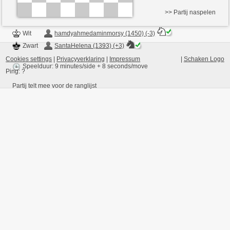
>> Partij naspelen
Wit
hamdyahmedaminmorsy (1450) (-3)
Zwart
SantaHelena (1393) (+3)
Cookies settings
|
Privacyverklaring
|
Impressum
|
Schaken Logo
Speelduur: 9 minutes/side + 8 seconds/move
Ping:
?
Partij telt mee voor de ranglijst