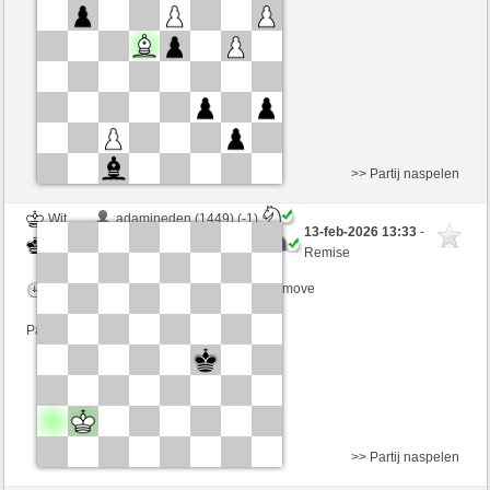
Speelduur: 9 minutes/side + 8 seconds/move
Partij telt mee voor de ranglijst
>> Partij naspelen
Wit
adamineden (1449) (-1)
13-feb-2026 13:33
-
Zwart
SantaHelena (1426) (+1)
Remise
Speelduur: 9 minutes/side + 8 seconds/move
Partij telt mee voor de ranglijst
>> Partij naspelen