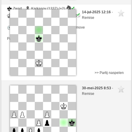
Zwart
Karkasov (1337) (+2)
14-jul-2025 12:16
-
Wit
SantaHelena (1374) (-2)
Remise
Speelduur: 9 minutes/side + 8 seconds/move
Partij telt mee voor de ranglijst
>> Partij naspelen
Zwart
Joaqin (1294) (+3)
30-mei-2025 8:53
-
Wit
SantaHelena (1360) (-3)
Remise
Speelduur: 9 minutes/side + 8 seconds/move
Partij telt mee voor de ranglijst