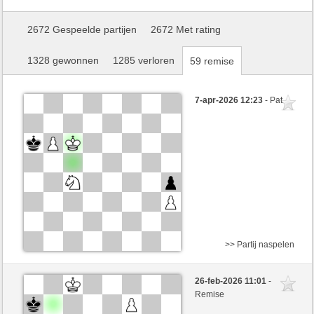
2672 Gespeelde partijen
2672 Met rating
1328 gewonnen
1285 verloren
59 remise
7-apr-2026 12:23
- Pat
>> Partij naspelen
Zwart
baronerosso (1218) (+5)
26-feb-2026 11:01
-
Wit
SantaHelena (1326) (-5)
Remise