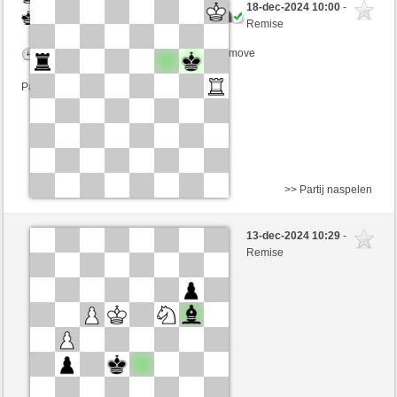
18-dec-2024 10:00
-
Zwart
SantaHelena (1398) (+4)
Remise
Speelduur: 9 minutes/side + 8 seconds/move
Partij telt mee voor de ranglijst
>> Partij naspelen
Zwart
scacchi77 (1380) (-3)
13-dec-2024 10:29
-
Wit
SantaHelena (1321) (+3)
Remise
Speelduur: 9 minutes/side + 8 seconds/move
Partij telt mee voor de ranglijst