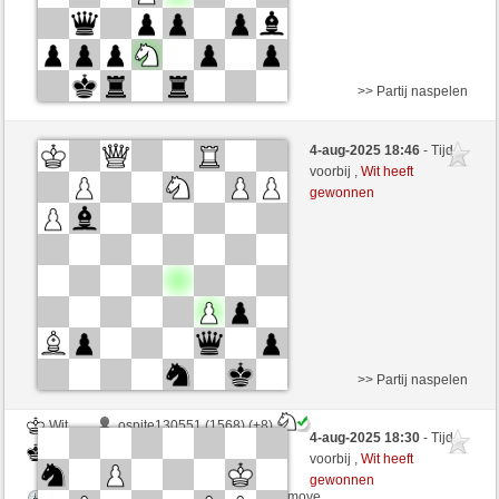
>> Partij naspelen
Wit
docblume (1616) (+6)
4-aug-2025 18:46
- Tijd
Zwart
RezaSd (1368) (-6)
voorbij ,
Wit heeft
gewonnen
Speelduur: 6 minutes/side + 0 seconds/move
Partij telt mee voor de ranglijst
>> Partij naspelen
Wit
ospite130551 (1568) (+8)
4-aug-2025 18:30
- Tijd
Zwart
RezaSd (1376) (-8)
voorbij ,
Wit heeft
gewonnen
Speelduur: 6 minutes/side + 0 seconds/move