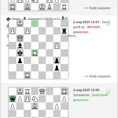
>> Partij naspelen
Zwart
popzorro1 (1635) (+7)
2-aug-2025 12:03
- Zwart
Wit
RezaSd (1408) (-7)
geeft op ,
Wit heeft
gewonnen
Speelduur: 5 minutes/side + 5 seconds/move
Partij telt mee voor de ranglijst
>> Partij naspelen
Wit
Sandkrabbe (1693) (+5)
2-aug-2025 12:00
-
Zwart
RezaSd (1413) (-5)
Schaakmat ,
Zwart heeft
gewonnen
Speelduur: 6 minutes/side + 0 seconds/move
Partij telt mee voor de ranglijst