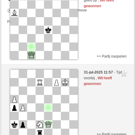
geeft op ,
Wit heeft
gewonnen
Speelduur: 6 minutes/side + 0 seconds/move
Partij telt mee voor de ranglijst
>> Partij naspelen
Wit
HankChinaski (1935) (+1)
31-jul-2025 11:57
- Tijd
Zwart
RezaSd (1354) (-1)
voorbij ,
Wit heeft
gewonnen
Speelduur: 6 minutes/side + 0 seconds/move
Partij telt mee voor de ranglijst
>> Partij naspelen