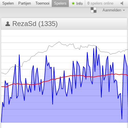
Spelen
Partijen
Toernooi
Spelers
0
spelers online
Info
Aanmelden
RezaSd (1335)