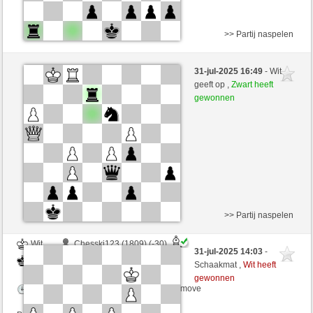
>> Partij naspelen
Wit
Mars0000 (1347) (-14)
31-jul-2025 16:49
- Wit
Zwart
RezaSd (1389) (+14)
geeft op ,
Zwart heeft
gewonnen
Speelduur: 6 minutes/side + 0 seconds/move
Partij telt mee voor de ranglijst
>> Partij naspelen
Wit
Chesski123 (1809) (-30)
31-jul-2025 14:03
-
Zwart
RezaSd (1359) (+30)
Schaakmat ,
Wit heeft
gewonnen
Speelduur: 6 minutes/side + 0 seconds/move