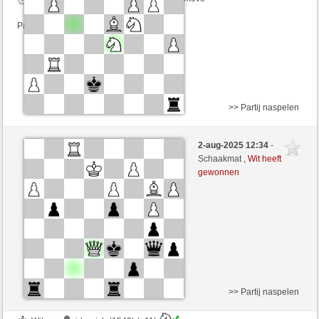
Partij telt mee voor de ranglijst
>> Partij naspelen
Wit
Joachim59 (1483) (+12)
2-aug-2025 12:34
-
Zwart
RezaSd (1388) (-12)
Schaakmat ,
Wit heeft
gewonnen
Speelduur: 7 minutes/side + 0 seconds/move
Partij telt mee voor de ranglijst
>> Partij naspelen