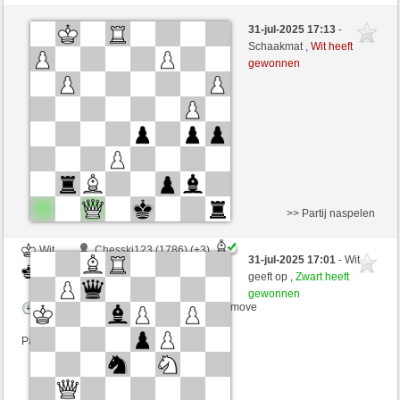
Wit
Chesski123 (1789) (+3)
31-jul-2025 17:13
-
Zwart
RezaSd (1400) (-3)
Schaakmat ,
Wit heeft
gewonnen
Speelduur: 5 minutes/side + 1 seconds/move
Partij telt mee voor de ranglijst
>> Partij naspelen
Wit
Chesski123 (1786) (+3)
31-jul-2025 17:01
- Wit
Zwart
RezaSd (1403) (-3)
geeft op ,
Zwart heeft
gewonnen
Speelduur: 6 minutes/side + 0 seconds/move
Partij telt mee voor de ranglijst