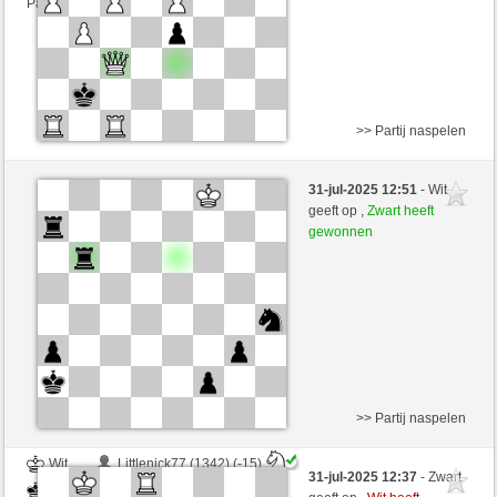
Partij telt mee voor de ranglijst
>> Partij naspelen
Wit
Schachhorst (1540) (+9)
31-jul-2025 12:51
- Wit
Zwart
RezaSd (1368) (-9)
geeft op ,
Zwart heeft
gewonnen
Speelduur: 6 minutes/side + 0 seconds/move
Partij telt mee voor de ranglijst
>> Partij naspelen
Wit
Littlenick77 (1342) (-15)
31-jul-2025 12:37
- Zwart
Zwart
RezaSd (1353) (+15)