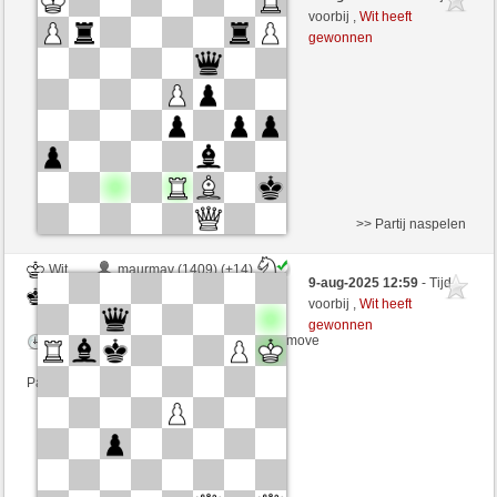
Zwart
RezaSd (1343) (-8)
voorbij ,
Wit heeft
gewonnen
Speelduur: 6 minutes/side + 0 seconds/move
Partij telt mee voor de ranglijst
>> Partij naspelen
Wit
maurmav (1409) (+14)
9-aug-2025 12:59
- Tijd
Zwart
RezaSd (1357) (-14)
voorbij ,
Wit heeft
gewonnen
Speelduur: 6 minutes/side + 0 seconds/move
Partij telt mee voor de ranglijst