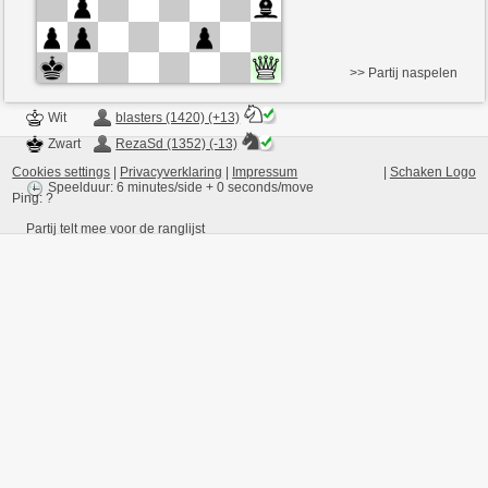
>> Partij naspelen
Wit
blasters (1420) (+13)
Zwart
RezaSd (1352) (-13)
Cookies settings
|
Privacyverklaring
|
Impressum
|
Schaken Logo
Speelduur: 6 minutes/side + 0 seconds/move
Ping:
?
Partij telt mee voor de ranglijst