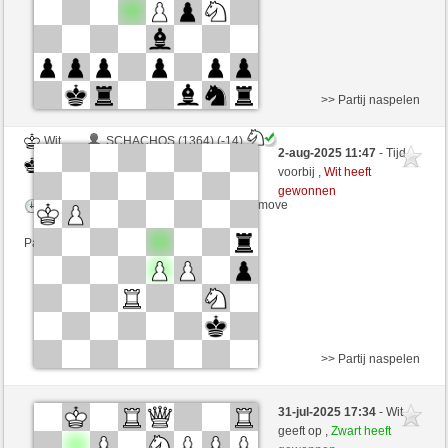
>> Partij naspelen
Wit
SCHACHOS (1364) (-14)
2-aug-2025 11:47
- Tijd
Zwart
RezaSd (1399) (+14)
voorbij ,
Wit heeft
gewonnen
Speelduur: 6 minutes/side + 0 seconds/move
Partij telt mee voor de ranglijst
>> Partij naspelen
Wit
Wiliermontegrappa (1526) (+11)
31-jul-2025 17:34
- Wit
Zwart
RezaSd (1410) (-11)
geeft op ,
Zwart heeft