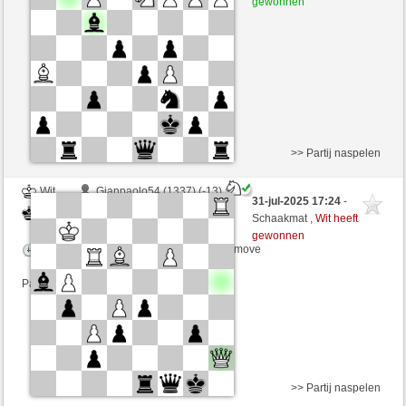
gewonnen
Speelduur: 6 minutes/side + 0 seconds/move
Partij telt mee voor de ranglijst
>> Partij naspelen
Wit
Gianpaolo54 (1337) (-13)
31-jul-2025 17:24
-
Zwart
RezaSd (1397) (+13)
Schaakmat ,
Wit heeft
gewonnen
Speelduur: 6 minutes/side + 0 seconds/move
Partij telt mee voor de ranglijst
>> Partij naspelen