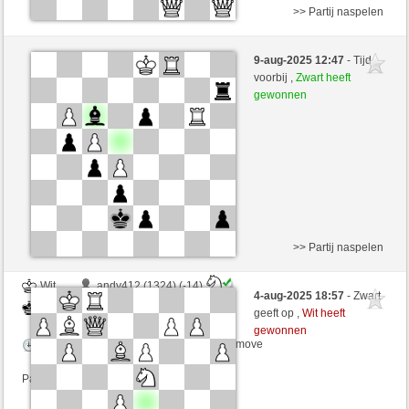
>> Partij naspelen
Wit
delapena (1312) (+19)
9-aug-2025 12:47
- Tijd
Zwart
RezaSd (1376) (-19)
voorbij ,
Zwart heeft
gewonnen
Speelduur: 6 minutes/side + 0 seconds/move
Partij telt mee voor de ranglijst
>> Partij naspelen
Wit
andy412 (1324) (-14)
4-aug-2025 18:57
- Zwart
Zwart
RezaSd (1362) (+14)
geeft op ,
Wit heeft
gewonnen
Speelduur: 6 minutes/side + 0 seconds/move
Partij telt mee voor de ranglijst