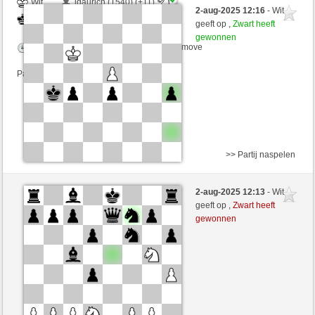
Wit
idaurich (1540) (+11)
2-aug-2025 12:16
- Wit
Zwart
RezaSd (1416) (-11)
geeft op ,
Zwart heeft
gewonnen
Speelduur: 6 minutes/side + 8 seconds/move
Partij telt mee voor de ranglijst
>> Partij naspelen
Wit
Tom62 (1370) (-15)
2-aug-2025 12:13
- Wit
Zwart
RezaSd (1401) (+15)
geeft op ,
Zwart heeft
gewonnen
Speelduur: 5 minutes/side + 8 seconds/move
Partij telt mee voor de ranglijst