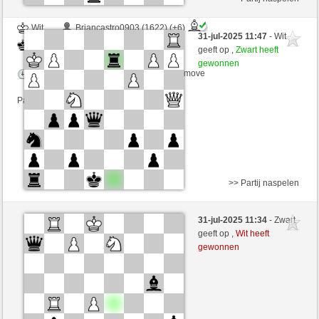
Wit
Briancastro0903 (1622) (+6)
31-jul-2025 11:47
- Wit
Zwart
RezaSd (1366) (-6)
geeft op ,
Zwart heeft
gewonnen
Speelduur: 6 minutes/side + 0 seconds/move
Partij telt mee voor de ranglijst
>> Partij naspelen
Wit
Tommilein (1645) (-27)
31-jul-2025 11:34
- Zwart
Zwart
RezaSd (1339) (+27)
geeft op ,
Wit heeft
gewonnen
Speelduur: 6 minutes/side + 0 seconds/move
Partij telt mee voor de ranglijst