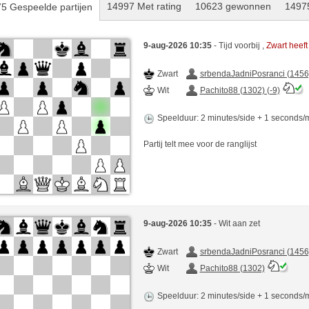
14997 Met rating
10623 gewonnen
14975
5 Gespeelde partijen
9-aug-2026 10:35
- Tijd voorbij ,
Zwart heef
Zwart
srbendaJadniPosranci (1456
Wit
Pachito88 (1302) (-9)
Speelduur: 2 minutes/side + 1 seconds
Partij telt mee voor de ranglijst
9-aug-2026 10:35
- Wit aan zet
Zwart
srbendaJadniPosranci (1456
Wit
Pachito88 (1302)
Speelduur: 2 minutes/side + 1 seconds