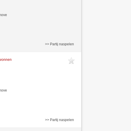
/move
>> Partij naspelen
ewonnen
/move
>> Partij naspelen