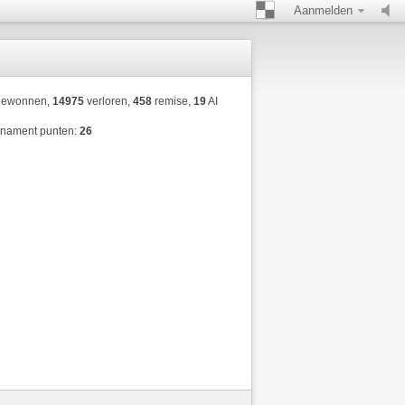
Aanmelden
ewonnen,
14975
verloren,
458
remise,
19
AI
rnament punten:
26