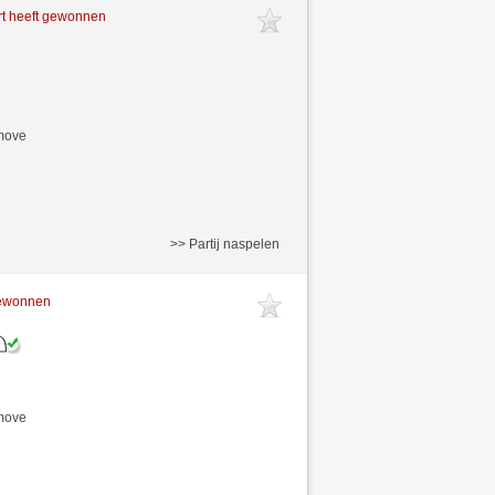
t heeft gewonnen
/move
>> Partij naspelen
gewonnen
/move