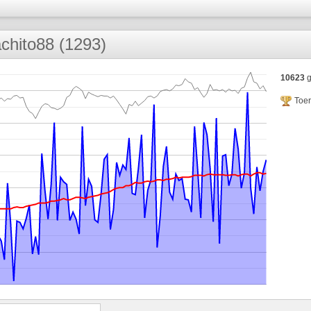
chito88 (1293)
10623
g
Toe