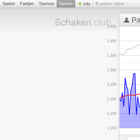
Spelen
Partijen
Toernooi
Spelers
0
spelers online
Info
Schaken
.club
Pa
1,450
1,400
1,350
1,300
1,250
1,200
1,150
1,100