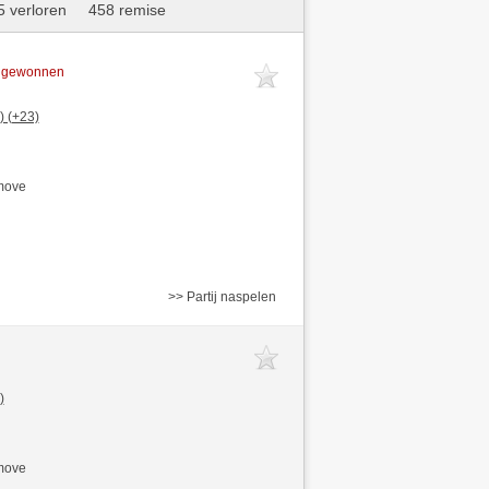
 verloren
458 remise
t gewonnen
) (+23)
/move
>> Partij naspelen
)
/move