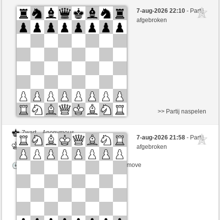
Wit
Pecchio (1184) (-12)
7-aug-2026 22:10
- Partij
Zwart
Mike88 (1262) (+12)
afgebroken
Speelduur: 5 minutes/side + 5 seconds/move
Partij telt mee voor de ranglijst
>> Partij naspelen
Zwart
Anonymous
7-aug-2026 21:58
- Partij
Wit
Mike88 (1262)
afgebroken
Speelduur: 5 minutes/side + 5 seconds/move