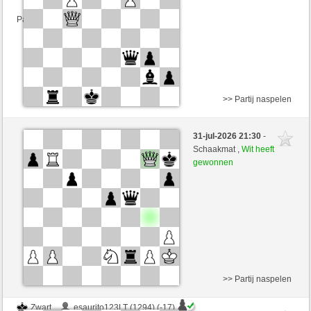
Partij telt mee voor de ranglijst
>> Partij naspelen
Wit
RADFAHRER (1323) (+14)
31-jul-2026 21:30
-
Zwart
Mike88 (1290) (-14)
Schaakmat ,
Wit heeft
gewonnen
Speelduur: 5 minutes/side + 5 seconds/move
Partij telt mee voor de ranglijst
>> Partij naspelen
Zwart
esaurito123LT (1294) (-17)