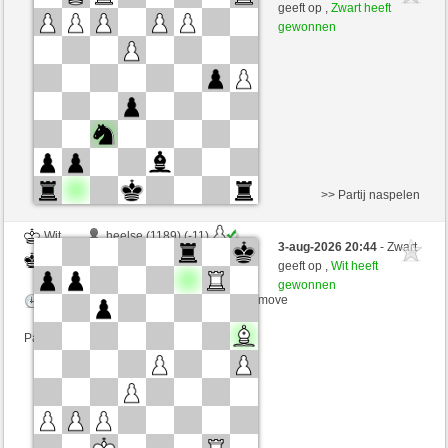
Zwart
Mike88 (1316) (+7)
geeft op ,
Zwart heeft
gewonnen
Speelduur: 5 minutes/side + 5 seconds/move
Partij telt mee voor de ranglijst
>> Partij naspelen
Wit
heelse (1189) (-11)
3-aug-2026 20:44
- Zwart
Zwart
Mike88 (1305) (+11)
geeft op ,
Wit heeft
gewonnen
Speelduur: 5 minutes/side + 8 seconds/move
Partij telt mee voor de ranglijst