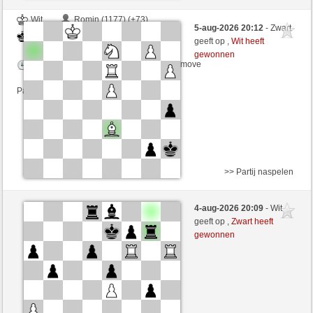
Wit
Romin (1177) (+73)
5-aug-2026 20:12
- Zwart
Zwart
Mike88 (1283) (-21)
geeft op ,
Wit heeft
gewonnen
Speelduur: 5 minutes/side + 5 seconds/move
Partij telt mee voor de ranglijst
>> Partij naspelen
Wit
crema2024 (1273) (+17)
4-aug-2026 20:09
- Wit
Zwart
Mike88 (1300) (-17)
geeft op ,
Zwart heeft
gewonnen
Speelduur: 5 minutes/side + 5 seconds/move
Partij telt mee voor de ranglijst