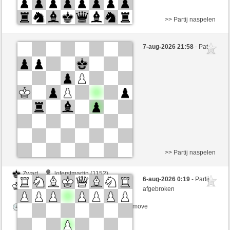
>> Partij naspelen
Wit
Anonymous
7-aug-2026 21:58
- Pat
Zwart
Mike88 (1262)
Speelduur: 5 minutes/side + 5 seconds/move
>> Partij naspelen
Zwart
loferstmartin (1152)
6-aug-2026 0:19
- Partij
Wit
Mike88 (1262)
afgebroken
Speelduur: 5 minutes/side + 5 seconds/move