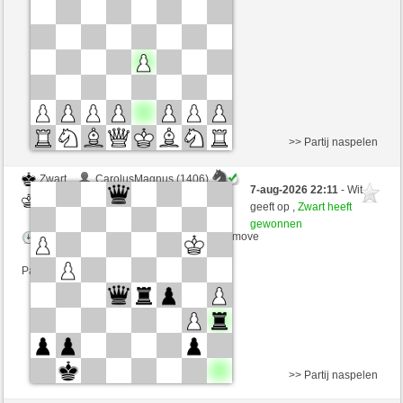
Speelduur: 5 minutes/side + 5 seconds/move
Partij telt mee voor de ranglijst
>> Partij naspelen
Zwart
CarolusMagnus (1406)
7-aug-2026 22:11
- Wit
Wit
Mike88 (1274)
geeft op ,
Zwart heeft
gewonnen
Speelduur: 5 minutes/side + 5 seconds/move
Partij telt mee voor de ranglijst
>> Partij naspelen