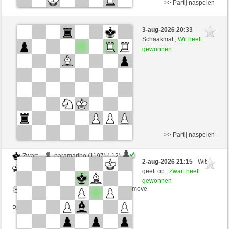
>> Partij naspelen
Zwart
heelse (1201) (-12)
3-aug-2026 20:33
-
Wit
Mike88 (1293) (+12)
Schaakmat ,
Wit heeft
gewonnen
Speelduur: 5 minutes/side + 8 seconds/move
Partij telt mee voor de ranglijst
>> Partij naspelen
Zwart
paramaribo (1197) (-12)
2-aug-2026 21:15
- Wit
Wit
Mike88 (1281) (+12)
geeft op ,
Zwart heeft
gewonnen
Speelduur: 5 minutes/side + 5 seconds/move
Partij telt mee voor de ranglijst