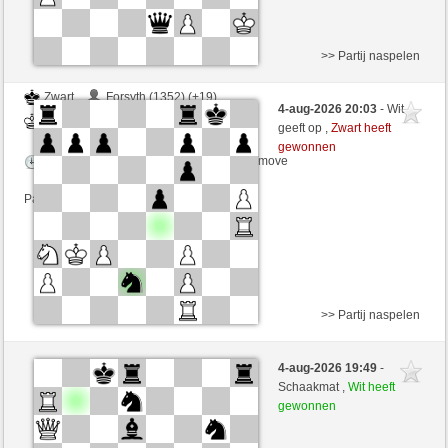
>> Partij naspelen
Zwart
Forsyth (1352) (+19)
4-aug-2026 20:03
- Wit
Wit
Mike88 (1314) (-14)
geeft op ,
Zwart heeft
gewonnen
Speelduur: 5 minutes/side + 5 seconds/move
Partij telt mee voor de ranglijst
>> Partij naspelen
Zwart
gmancino (1369) (+14)
4-aug-2026 19:49
-
Wit
Mike88 (1328) (-14)
Schaakmat ,
Wit heeft
gewonnen
Speelduur: 5 minutes/side + 5 seconds/move