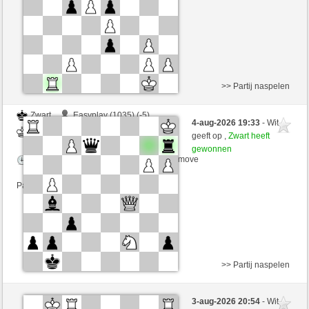
Partij telt mee voor de ranglijst
>> Partij naspelen
Zwart
Easyplay (1035) (-5)
4-aug-2026 19:33
- Wit
Wit
Mike88 (1323) (+5)
geeft op ,
Zwart heeft
gewonnen
Speelduur: 5 minutes/side + 5 seconds/move
Partij telt mee voor de ranglijst
>> Partij naspelen
Wit
Timo1982Schmidt (1108) (-7)
3-aug-2026 20:54
- Wit