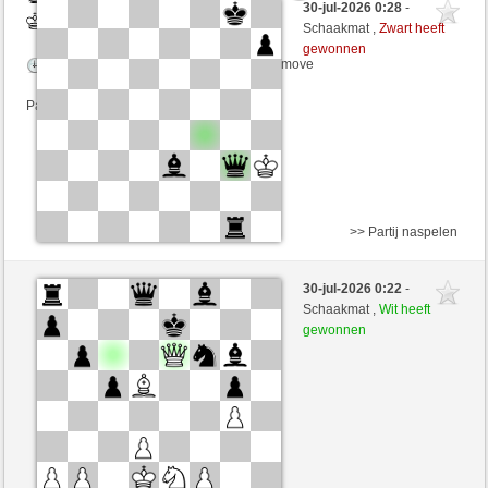
30-jul-2026 0:28
-
Wit
Mike88 (1273) (+17)
Schaakmat ,
Zwart heeft
gewonnen
Speelduur: 8 minutes/side + 0 seconds/move
Partij telt mee voor de ranglijst
>> Partij naspelen
Zwart
Carediarrea (1375)
30-jul-2026 0:22
-
Wit
Mike88 (1273)
Schaakmat ,
Wit heeft
gewonnen
Speelduur: 5 minutes/side + 5 seconds/move