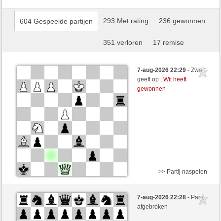
293 Met rating
236 gewonnen
604 Gespeelde partijen
351 verloren
17 remise
7-aug-2026 22:29
- Zwart
geeft op ,
Wit heeft
gewonnen
>> Partij naspelen
Wit
Tag97 (1395) (+11)
7-aug-2026 22:28
- Partij
Zwart
Mike88 (1274) (-11)
afgebroken