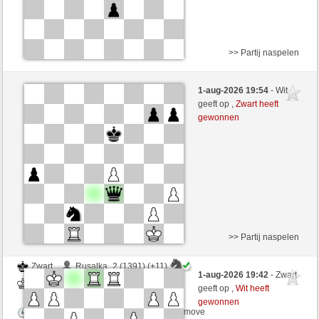
>> Partij naspelen
Wit
Kasidir (1266) (-16)
1-aug-2026 19:54
- Wit
Zwart
Mike88 (1265) (+16)
geeft op ,
Zwart heeft
gewonnen
Speelduur: 5 minutes/side + 5 seconds/move
Partij telt mee voor de ranglijst
>> Partij naspelen
Zwart
Rusalka_2 (1391) (+11)
1-aug-2026 19:42
- Zwart
Wit
Mike88 (1276) (-11)
geeft op ,
Wit heeft
gewonnen
Speelduur: 5 minutes/side + 5 seconds/move