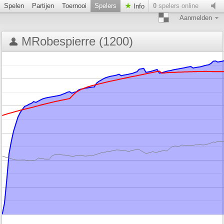
Spelen
Partijen
Toernooi
Spelers
0
spelers online
Info
Aanmelden
MRobespierre (1200)