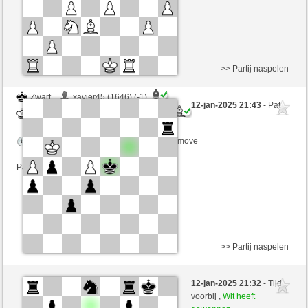
>> Partij naspelen
Zwart
xavier45 (1646) (-1)
12-jan-2025 21:43
- Pat
Wit
MRobespierre (2322) (+1)
Speelduur: 2 minutes/side + 0 seconds/move
Partij telt mee voor de ranglijst
>> Partij naspelen
Wit
ConnorMaclaud (2088) (+10)
12-jan-2025 21:32
- Tijd
Zwart
MRobespierre (2332) (-10)
voorbij ,
Wit heeft