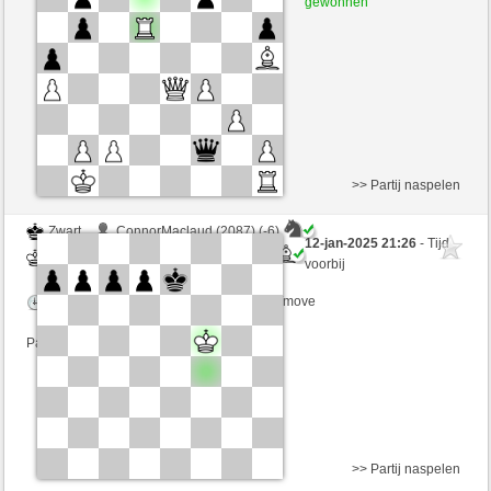
gewonnen
Speelduur: 2 minutes/side + 0 seconds/move
Partij telt mee voor de ranglijst
>> Partij naspelen
Zwart
ConnorMaclaud (2087) (-6)
12-jan-2025 21:26
- Tijd
Wit
MRobespierre (2326) (+6)
voorbij
Speelduur: 2 minutes/side + 0 seconds/move
Partij telt mee voor de ranglijst
>> Partij naspelen