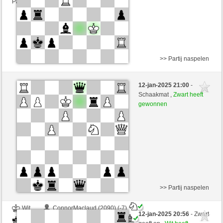
Partij telt mee voor de ranglijst
>> Partij naspelen
Wit
BjoernOmat (1848) (-2)
12-jan-2025 21:00
-
Zwart
MRobespierre (2314) (+2)
Schaakmat ,
Zwart heeft
gewonnen
Speelduur: 2 minutes/side + 2 seconds/move
Partij telt mee voor de ranglijst
>> Partij naspelen
Wit
ConnorMaclaud (2090) (-7)
12-jan-2025 20:56
- Zwart
Zwart
MRobespierre (2307) (+7)