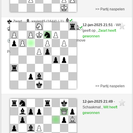
>> Partij naspelen
Zwart
xavier45 (1644) (-1)
12-jan-2025 21:51
- Wit
Wit
MRobespierre (2324) (+1)
geeft op ,
Zwart heeft
gewonnen
Speelduur: 2 minutes/side + 0 seconds/move
Partij telt mee voor de ranglijst
>> Partij naspelen
Wit
xavier45 (1645) (-1)
12-jan-2025 21:49
-
Zwart
MRobespierre (2323) (+1)
Schaakmat ,
Wit heeft
gewonnen
Speelduur: 2 minutes/side + 0 seconds/move
Partij telt mee voor de ranglijst