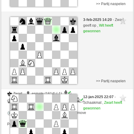
>> Partij naspelen
Wit
Gate1c45h73no15 (1820) (-2)
3-feb-2025 14:20
- Zwart
Zwart
MRobespierre (2331) (+2)
geeft op ,
Wit heeft
gewonnen
Speelduur: 2 minutes/side + 0 seconds/move
Partij telt mee voor de ranglijst
>> Partij naspelen
Zwart
esmate (1614) (-1)
12-jan-2025 22:07
-
Wit
MRobespierre (2330) (+1)
Schaakmat ,
Zwart heeft
gewonnen
Speelduur: 2 minutes/side + 0 seconds/move
Partij telt mee voor de ranglijst