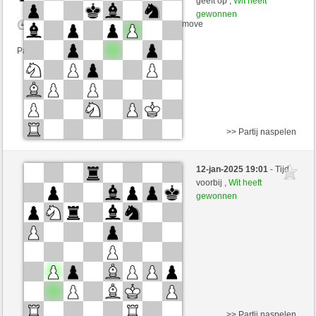
geeft op ,
Wit heeft
gewonnen
Speelduur: 2 minutes/side + 0 seconds/move
Partij telt mee voor de ranglijst
>> Partij naspelen
Zwart
Bobo1984 (1855) (-2)
12-jan-2025 19:01
- Tijd
Wit
MRobespierre (2305) (+2)
voorbij ,
Wit heeft
gewonnen
Speelduur: 2 minutes/side + 2 seconds/move
Partij telt mee voor de ranglijst
>> Partij naspelen