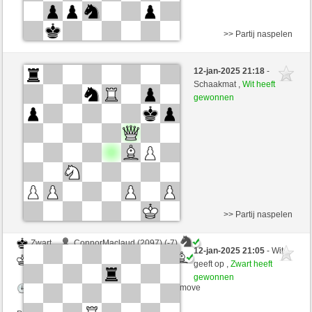
>> Partij naspelen
Wit
ConnorMaclaud (2090) (-7)
12-jan-2025 21:18
-
Zwart
MRobespierre (2323) (+7)
Schaakmat ,
Wit heeft
gewonnen
Speelduur: 2 minutes/side + 0 seconds/move
Partij telt mee voor de ranglijst
>> Partij naspelen
Zwart
ConnorMaclaud (2097) (-7)
12-jan-2025 21:05
- Wit
Wit
MRobespierre (2316) (+7)
geeft op ,
Zwart heeft
gewonnen
Speelduur: 2 minutes/side + 0 seconds/move