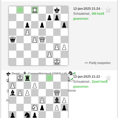
Wit
ConnorMaclaud (2077) (+10)
12-jan-2025 21:24
-
Zwart
MRobespierre (2336) (-10)
Schaakmat ,
Wit heeft
gewonnen
Speelduur: 2 minutes/side + 0 seconds/move
Partij telt mee voor de ranglijst
>> Partij naspelen
Zwart
ConnorMaclaud (2083) (-6)
12-jan-2025 21:22
-
Wit
MRobespierre (2330) (+6)
Schaakmat ,
Zwart heeft
gewonnen
Speelduur: 2 minutes/side + 0 seconds/move
Partij telt mee voor de ranglijst