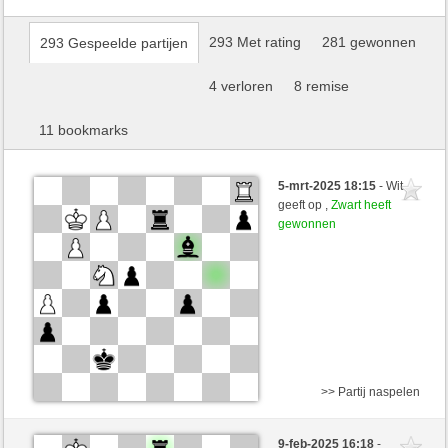
293 Met rating
281 gewonnen
293 Gespeelde partijen
4 verloren
8 remise
11 bookmarks
5-mrt-2025 18:15
- Wit
geeft op ,
Zwart heeft
gewonnen
>> Partij naspelen
Wit
BjoernOmat (1872) (-2)
9-feb-2025 16:18
-