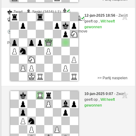
Zwart
Seskc (1616) (-1)
12-jan-2025 18:56
- Zwart
Wit
MRobespierre (2304) (+1)
geeft op ,
Wit heeft
gewonnen
Speelduur: 2 minutes/side + 1 seconds/move
Partij telt mee voor de ranglijst
>> Partij naspelen
Zwart
Tommilein (1608) (-1)
10-jan-2025 0:07
- Zwart
Wit
MRobespierre (2303) (+1)
geeft op ,
Wit heeft
gewonnen
Speelduur: 4 minutes/side + 0 seconds/move
Partij telt mee voor de ranglijst