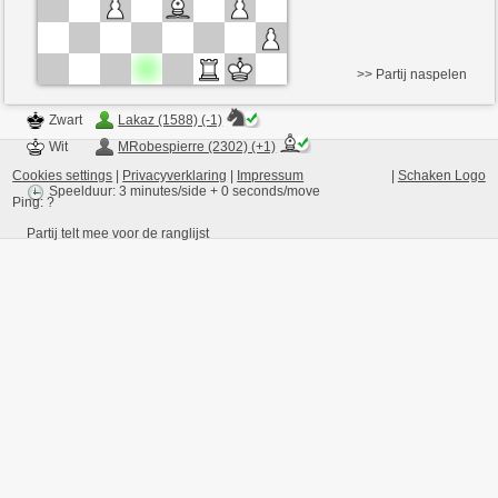
>> Partij naspelen
Zwart
Lakaz (1588) (-1)
Wit
MRobespierre (2302) (+1)
Cookies settings
|
Privacyverklaring
|
Impressum
|
Schaken Logo
Speelduur: 3 minutes/side + 0 seconds/move
Ping:
?
Partij telt mee voor de ranglijst