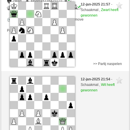
Zwart
xavier45 (1642) (-1)
12-jan-2025 21:57
-
Wit
MRobespierre (2326) (+1)
Schaakmat ,
Zwart heeft
gewonnen
Speelduur: 2 minutes/side + 0 seconds/move
Partij telt mee voor de ranglijst
>> Partij naspelen
Wit
xavier45 (1643) (-1)
12-jan-2025 21:54
-
Zwart
MRobespierre (2325) (+1)
Schaakmat ,
Wit heeft
gewonnen
Speelduur: 2 minutes/side + 0 seconds/move
Partij telt mee voor de ranglijst