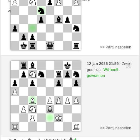
Partij telt mee voor de ranglijst
>> Partij naspelen
Wit
xavier45 (1641) (-1)
12-jan-2025 21:59
- Zwart
Zwart
MRobespierre (2327) (+1)
geeft op ,
Wit heeft
gewonnen
Speelduur: 2 minutes/side + 0 seconds/move
Partij telt mee voor de ranglijst
>> Partij naspelen