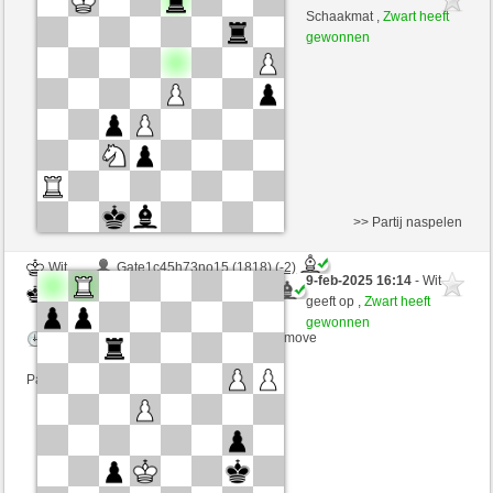
Zwart
MRobespierre (2335) (+2)
Schaakmat ,
Zwart heeft
gewonnen
Speelduur: 2 minutes/side + 2 seconds/move
Partij telt mee voor de ranglijst
>> Partij naspelen
Wit
Gate1c45h73no15 (1818) (-2)
9-feb-2025 16:14
- Wit
Zwart
MRobespierre (2333) (+2)
geeft op ,
Zwart heeft
gewonnen
Speelduur: 2 minutes/side + 0 seconds/move
Partij telt mee voor de ranglijst