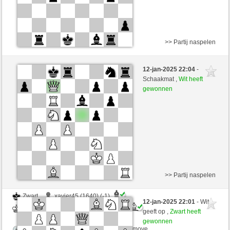
>> Partij naspelen
Wit
xavier45 (1639) (-1)
12-jan-2025 22:04
-
Zwart
MRobespierre (2329) (+1)
Schaakmat ,
Wit heeft
gewonnen
Speelduur: 2 minutes/side + 0 seconds/move
Partij telt mee voor de ranglijst
>> Partij naspelen
Zwart
xavier45 (1640) (-1)
12-jan-2025 22:01
- Wit
Wit
MRobespierre (2328) (+1)
geeft op ,
Zwart heeft
gewonnen
Speelduur: 2 minutes/side + 0 seconds/move