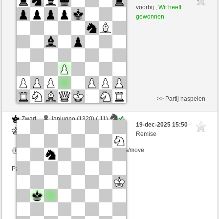
Wit
MMB58 (1434)
voorbij ,
Wit heeft
gewonnen
Speelduur: 12 minutes/side + 8 seconds/move
>> Partij naspelen
Zwart
ianjugno (1320) (-11)
19-dec-2025 15:50
-
Wit
MMB58 (1423) (+11)
Remise
Speelduur: 12 minutes/side + 8 seconds/move
Partij telt mee voor de ranglijst