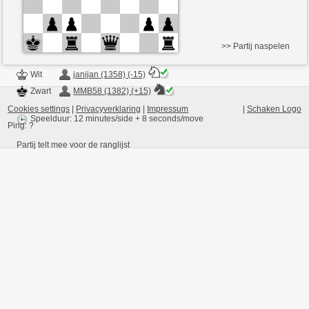
>> Partij naspelen
Wit
janijan (1358) (-15)
Zwart
MMB58 (1382) (+15)
Cookies settings
|
Privacyverklaring
|
Impressum
|
Schaken Logo
Speelduur: 12 minutes/side + 8 seconds/move
Ping:
?
Partij telt mee voor de ranglijst