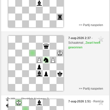
>> Partij naspelen
Wit
Stockfish AI niveau 2
7-aug-2026 2:37
-
Zwart
Lena12 (1200)
Schaakmat ,
Zwart heeft
gewonnen
>> Partij naspelen
Wit
Stockfish AI niveau 2
7-aug-2026 1:51
- Remise
Zwart
Lena12 (1200)