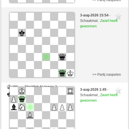
Wit
Stockfish AI niveau 2
3-aug-2026 15:54
-
Zwart
Lena12 (1200)
Schaakmat ,
Zwart heeft
gewonnen
>> Partij naspelen
Wit
Stockfish AI niveau 2
3-aug-2026 1:45
-
Zwart
Lena12 (1200)
Schaakmat ,
Zwart heeft
gewonnen