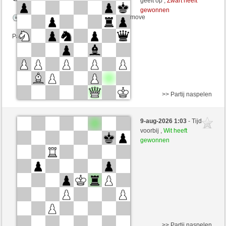
geeft op ,
Zwart heeft
gewonnen
Speelduur: 5 minutes/side + 0 seconds/move
Partij telt mee voor de ranglijst
>> Partij naspelen
Zwart
Thewinner19 (1397) (+25)
9-aug-2026 1:03
- Tijd
Wit
Lavalangaperfetta (1610) (-25)
voorbij ,
Wit heeft
gewonnen
Speelduur: 5 minutes/side + 0 seconds/move
Partij telt mee voor de ranglijst
>> Partij naspelen