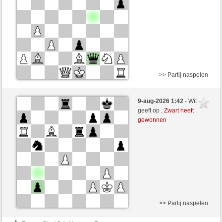
>> Partij naspelen
Zwart
Stockfish AI niveau 5
9-aug-2026 1:42
- Wit
Wit
Lavalangaperfetta (1590)
geeft op ,
Zwart heeft
gewonnen
>> Partij naspelen