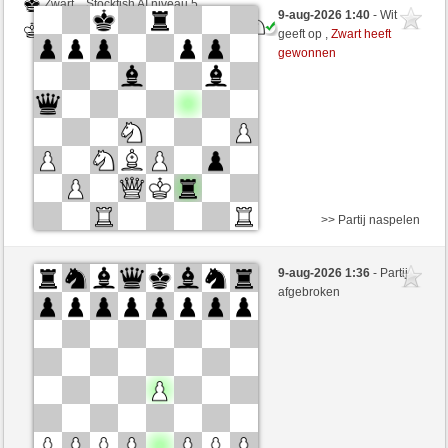
Zwart
Stockfish AI niveau 5
9-aug-2026 1:40
- Wit
Wit
Lavalangaperfetta (1590)
geeft op ,
Zwart heeft
gewonnen
>> Partij naspelen
Zwart
Stockfish AI niveau 5
9-aug-2026 1:36
- Partij
Wit
Lavalangaperfetta (1590)
afgebroken