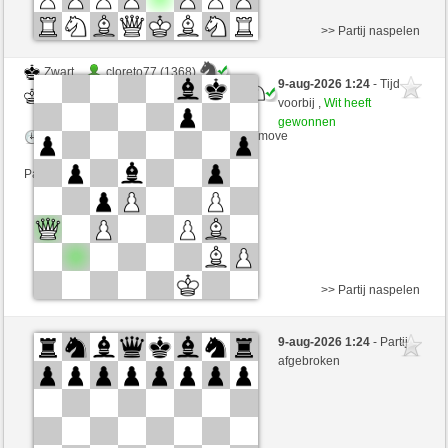
>> Partij naspelen
Zwart
cloreto77 (1368)
9-aug-2026 1:24
- Tijd
Wit
Lavalangaperfetta (1590)
voorbij ,
Wit heeft
gewonnen
Speelduur: 5 minutes/side + 0 seconds/move
Partij telt mee voor de ranglijst
>> Partij naspelen
Zwart
Tiritus1 (1300) (-14)
9-aug-2026 1:24
- Partij
Wit
Lavalangaperfetta (1585) (+5)
afgebroken
Speelduur: 5 minutes/side + 0 seconds/move
Partij telt mee voor de ranglijst