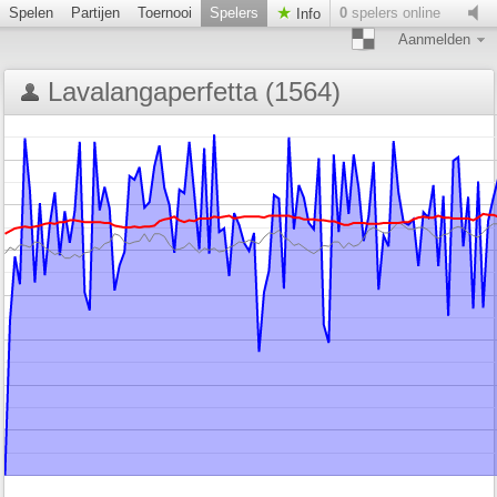
Spelen
Partijen
Toernooi
Spelers
0
spelers online
Info
Aanmelden
Lavalangaperfetta (1564)