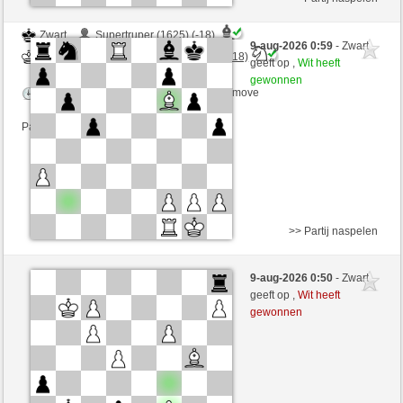
Zwart
Supertruper (1625) (-18)
9-aug-2026 0:59
- Zwart
Wit
Lavalangaperfetta (1592) (+18)
geeft op ,
Wit heeft
gewonnen
Speelduur: 3 minutes/side + 2 seconds/move
Partij telt mee voor de ranglijst
>> Partij naspelen
Zwart
Anthony_CJ (1425) (-9)
9-aug-2026 0:50
- Zwart
Wit
Lavalangaperfetta (1583) (+9)
geeft op ,
Wit heeft
gewonnen
Speelduur: 5 minutes/side + 0 seconds/move
Partij telt mee voor de ranglijst