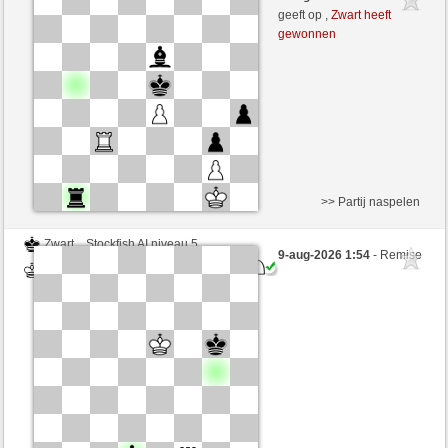
Wit
Lavalangaperfetta (1590) (-26)
geeft op ,
Zwart heeft
gewonnen
Speelduur: 5 minutes/side + 0 seconds/move
Partij telt mee voor de ranglijst
>> Partij naspelen
Zwart
Stockfish AI niveau 5
9-aug-2026 1:54
- Remise
Wit
Lavalangaperfetta (1590)