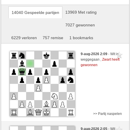
13969 Met rating
14040 Gespeelde partijen
7027 gewonnen
6229 verloren
757 remise
1 bookmarks
9-aug-2026 2:09
- Wit is
weggegaan ,
Zwart heeft
gewonnen
>> Partij naspelen
Zwart
Tkla123 (1325) (+26)
9-aug-2026 2:05
- Wit