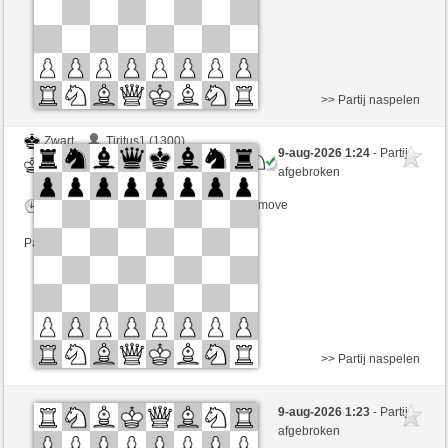
>> Partij naspelen
Zwart
Tiritus1 (1300)
9-aug-2026 1:24
- Partij
Wit
Lavalangaperfetta (1585)
afgebroken
Speelduur: 5 minutes/side + 0 seconds/move
Partij telt mee voor de ranglijst
>> Partij naspelen
Zwart
Tiritus1 (1300)
9-aug-2026 1:23
- Partij
Wit
Lavalangaperfetta (1585)
afgebroken