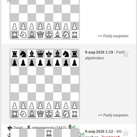
Partij telt mee voor de ranglijst
>> Partij naspelen
Zwart
immerwinner (1647)
9-aug-2026 1:19
- Partij
Wit
Lavalangaperfetta (1585)
afgebroken
Speelduur: 5 minutes/side + 0 seconds/move
Partij telt mee voor de ranglijst
>> Partij naspelen
Zwart
immerwinner (1647)
9-aug-2026 1:12
- Wit
Wit
Lavalangaperfetta (1585)