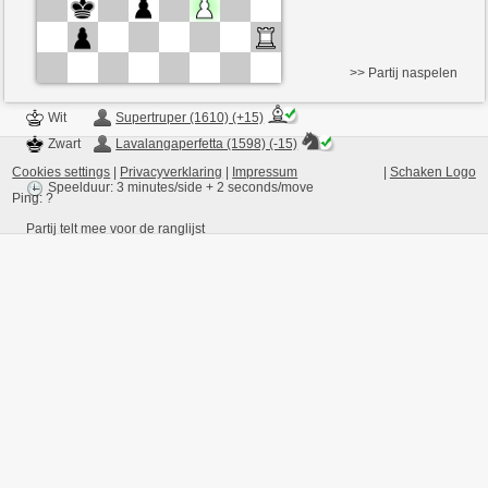
>> Partij naspelen
Wit
Supertruper (1610) (+15)
Zwart
Lavalangaperfetta (1598) (-15)
Cookies settings
|
Privacyverklaring
|
Impressum
|
Schaken Logo
Speelduur: 3 minutes/side + 2 seconds/move
Ping:
?
Partij telt mee voor de ranglijst