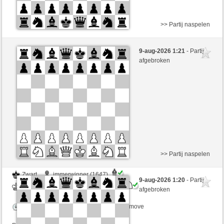
>> Partij naspelen
Wit
victoriaalum (1551)
9-aug-2026 1:21
- Partij
Zwart
Lavalangaperfetta (1585)
afgebroken
Speelduur: 5 minutes/side + 3 seconds/move
Partij telt mee voor de ranglijst
>> Partij naspelen
Zwart
immerwinner (1647)
9-aug-2026 1:20
- Partij
Wit
Lavalangaperfetta (1585)
afgebroken
Speelduur: 5 minutes/side + 0 seconds/move