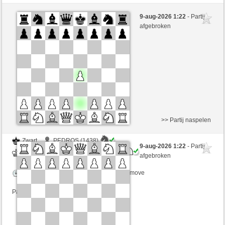
Zwart
immerwinner (1655)
9-aug-2026 1:22
- Partij
Wit
Lavalangaperfetta (1585)
afgebroken
Speelduur: 5 minutes/side + 0 seconds/move
Partij telt mee voor de ranglijst
>> Partij naspelen
Zwart
PEDROS (1438)
9-aug-2026 1:22
- Partij
Wit
Lavalangaperfetta (1585)
afgebroken
Speelduur: 5 minutes/side + 0 seconds/move
Partij telt mee voor de ranglijst