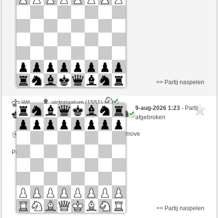
Speelduur: 5 minutes/side + 0 seconds/move
Partij telt mee voor de ranglijst
>> Partij naspelen
Wit
victoriaalum (1551)
9-aug-2026 1:23
- Partij
Zwart
Lavalangaperfetta (1585)
afgebroken
Speelduur: 5 minutes/side + 3 seconds/move
Partij telt mee voor de ranglijst
>> Partij naspelen