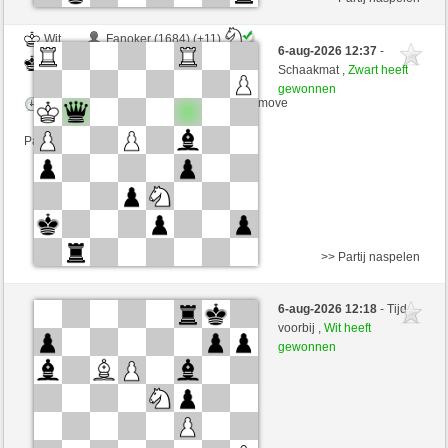
Wit
Fanoker (1684) (+11)
6-aug-2026 12:37
-
Zwart
Lakaz (1573) (-11)
Schaakmat ,
Zwart heeft
gewonnen
Speelduur: 3 minutes/side + 0 seconds/move
Partij telt mee voor de ranglijst
>> Partij naspelen
Wit
Rundy (1508) (-14)
6-aug-2026 12:18
- Tijd
Zwart
Lakaz (1559) (+14)
voorbij ,
Wit heeft
gewonnen
Speelduur: 3 minutes/side + 0 seconds/move
Partij telt mee voor de ranglijst