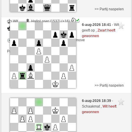
>> Partij naspelen
Wit
HalloLoser (1537) (+16)
6-aug-2026 18:41
- Wit
Zwart
Lakaz (1531) (-16)
geeft op ,
Zwart heeft
gewonnen
Speelduur: 2 minutes/side + 0 seconds/move
Partij telt mee voor de ranglijst
>> Partij naspelen
Zwart
Bennygo (1573) (+15)
6-aug-2026 18:39
-
Wit
Lakaz (1546) (-15)
Schaakmat ,
Wit heeft
gewonnen
Speelduur: 3 minutes/side + 0 seconds/move
Partij telt mee voor de ranglijst