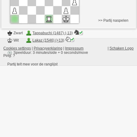
>> Partij naspelen
Zwart
Tappabuchi (1487) (-13)
Wit
Lakaz (1546) (+13)
Cookies settings
|
Privacyverklaring
|
Impressum
|
Schaken Logo
Speelduur: 3 minutes/side + 0 seconds/move
Ping:
?
Partij telt mee voor de ranglijst