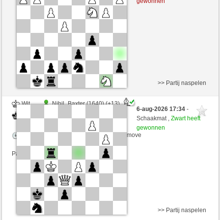
gewonnen
Speelduur: 2 minutes/side + 0 seconds/move
Partij telt mee voor de ranglijst
>> Partij naspelen
Wit
Nihil_Baxter (1640) (+13)
6-aug-2026 17:34
-
Zwart
Lakaz (1584) (-13)
Schaakmat ,
Zwart heeft
gewonnen
Speelduur: 2 minutes/side + 0 seconds/move
Partij telt mee voor de ranglijst
>> Partij naspelen