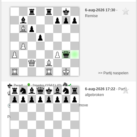
Wit
2metro (1561) (-16)
6-aug-2026 17:30
-
Zwart
Lakaz (1568) (+16)
Remise
Speelduur: 5 minutes/side + 0 seconds/move
Partij telt mee voor de ranglijst
>> Partij naspelen
Zwart
2metro (1561) (0)
6-aug-2026 17:22
- Partij
Wit
Lakaz (1568) (0)
afgebroken
Speelduur: 5 minutes/side + 0 seconds/move
Partij telt mee voor de ranglijst