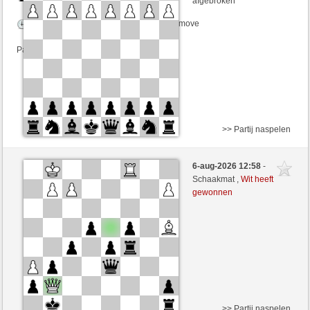
afgebroken
Speelduur: 3 minutes/side + 0 seconds/move
Partij telt mee voor de ranglijst
>> Partij naspelen
Wit
Motovilo (1518)
6-aug-2026 12:58
-
Zwart
Lakaz (1562)
Schaakmat ,
Wit heeft
gewonnen
Speelduur: 4 minutes/side + 0 seconds/move
Partij telt mee voor de ranglijst
>> Partij naspelen