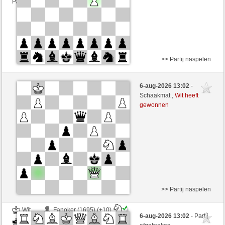
Partij telt mee voor de ranglijst
>> Partij naspelen
Wit
Fanoker (1705)
6-aug-2026 13:02
-
Zwart
Lakaz (1552)
Schaakmat ,
Wit heeft
gewonnen
Speelduur: 3 minutes/side + 0 seconds/move
Partij telt mee voor de ranglijst
>> Partij naspelen
Wit
Fanoker (1695) (+10)
6-aug-2026 13:02
- Partij
Zwart
Lakaz (1562) (-10)