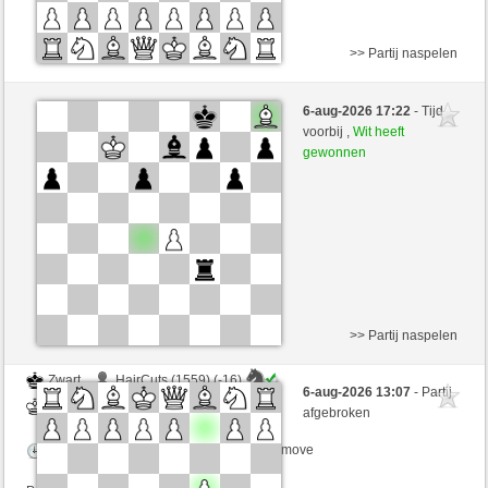
>> Partij naspelen
Zwart
shiduj (1751)
6-aug-2026 17:22
- Tijd
Wit
Lakaz (1552)
voorbij ,
Wit heeft
gewonnen
Speelduur: 3 minutes/side + 0 seconds/move
Partij telt mee voor de ranglijst
>> Partij naspelen
Zwart
HairCuts (1559) (-16)
6-aug-2026 13:07
- Partij
Wit
Lakaz (1552) (+16)
afgebroken
Speelduur: 3 minutes/side + 0 seconds/move