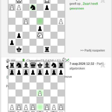
Wit
Lakaz (1547)
geeft op ,
Zwart heeft
gewonnen
Speelduur: 3 minutes/side + 0 seconds/move
Partij telt mee voor de ranglijst
>> Partij naspelen
Wit
Cherusker23 (1424) (-11)
7-aug-2026 12:32
- Partij
Zwart
Lakaz (1536) (+11)
afgebroken
Speelduur: 3 minutes/side + 0 seconds/move
Partij telt mee voor de ranglijst