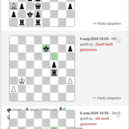
>> Partij naspelen
Wit
RayBradbury (1622) (-21)
6-aug-2026 19:05
- Wit
Zwart
Lakaz (1499) (+21)
geeft op ,
Zwart heeft
gewonnen
Speelduur: 3 minutes/side + 0 seconds/move
Partij telt mee voor de ranglijst
>> Partij naspelen
Zwart
Knuti (1658) (+9)
6-aug-2026 18:59
- Zwart
Wit
Lakaz (1508) (-9)
geeft op ,
Wit heeft
gewonnen
Speelduur: 3 minutes/side + 0 seconds/move