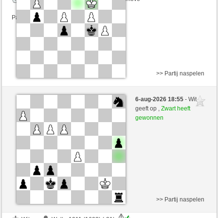
Partij telt mee voor de ranglijst
>> Partij naspelen
Wit
Walter1011 (1582) (+13)
6-aug-2026 18:55
- Wit
Zwart
Lakaz (1521) (-13)
geeft op ,
Zwart heeft
gewonnen
Speelduur: 2 minutes/side + 0 seconds/move
Partij telt mee voor de ranglijst
>> Partij naspelen