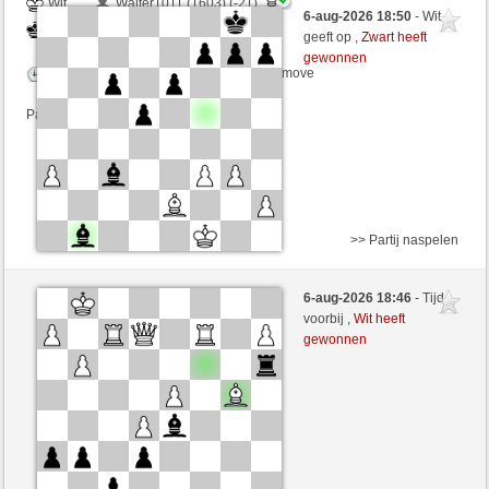
Wit
Walter1011 (1603) (-21)
6-aug-2026 18:50
- Wit
Zwart
Lakaz (1500) (+21)
geeft op ,
Zwart heeft
gewonnen
Speelduur: 2 minutes/side + 0 seconds/move
Partij telt mee voor de ranglijst
>> Partij naspelen
Zwart
FreedomForIran (1526) (+15)
6-aug-2026 18:46
- Tijd
Wit
Lakaz (1515) (-15)
voorbij ,
Wit heeft
gewonnen
Speelduur: 3 minutes/side + 0 seconds/move
Partij telt mee voor de ranglijst