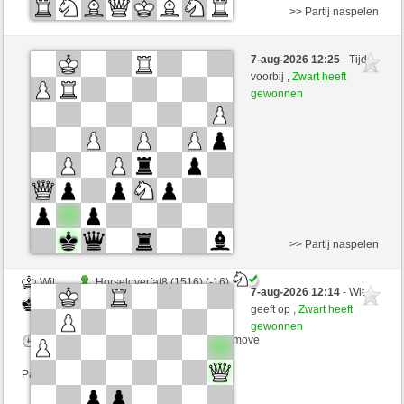
>> Partij naspelen
Zwart
Topolov (1390)
7-aug-2026 12:25
- Tijd
Wit
Lakaz (1536)
voorbij ,
Zwart heeft
gewonnen
Speelduur: 5 minutes/side + 0 seconds/move
Partij telt mee voor de ranglijst
>> Partij naspelen
Wit
Horseloverfat8 (1516) (-16)
7-aug-2026 12:14
- Wit
Zwart
Lakaz (1520) (+16)
geeft op ,
Zwart heeft
gewonnen
Speelduur: 3 minutes/side + 0 seconds/move
Partij telt mee voor de ranglijst