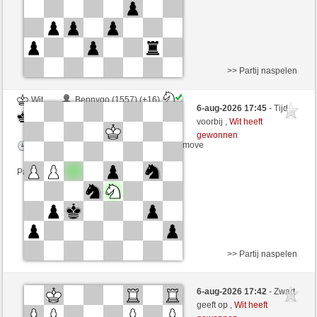
>> Partij naspelen
Wit
Bennygo (1557) (+16)
6-aug-2026 17:45
- Tijd
Zwart
Lakaz (1562) (-16)
voorbij ,
Wit heeft
gewonnen
Speelduur: 3 minutes/side + 0 seconds/move
Partij telt mee voor de ranglijst
>> Partij naspelen
Wit
gDSDiez (1722) (+9)
6-aug-2026 17:42
- Zwart
Zwart
Lakaz (1571) (-9)
geeft op ,
Wit heeft