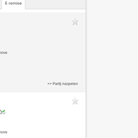
6 remise
/move
>> Partij naspelen
/move