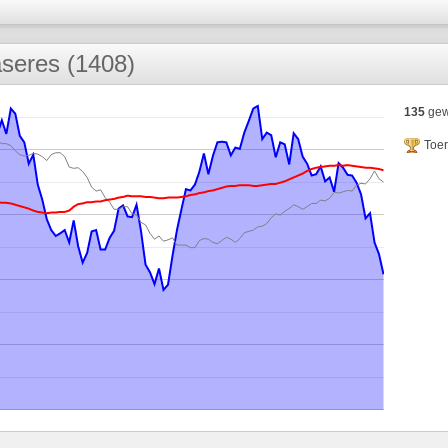
seres (1408)
135
gew
Toe