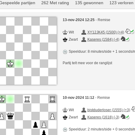
Gespeelde partijen
262 Met rating
135 gewonnen
123 verloren
13-nov-2024 12:25
- Remise
Wit
XY12JK45 (1500) (+4)
Zwart
Kaseres (1584) (-4)
Speelduur: 8 minutes/side + 1 seconds
Partij telt mee voor de ranglijst
10-nov-2024 11:12
- Remise
Wit
bistduderloser (1555) (+3)
Zwart
Kaseres (1618) (-3)
Speelduur: 2 minutes/side + 0 seconds