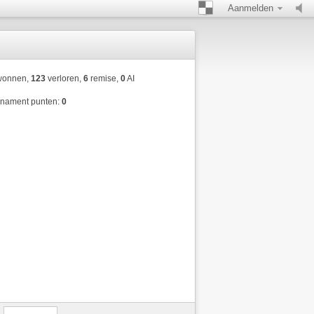
Aanmelden
onnen,
123
verloren,
6
remise,
0
AI
rnament punten:
0