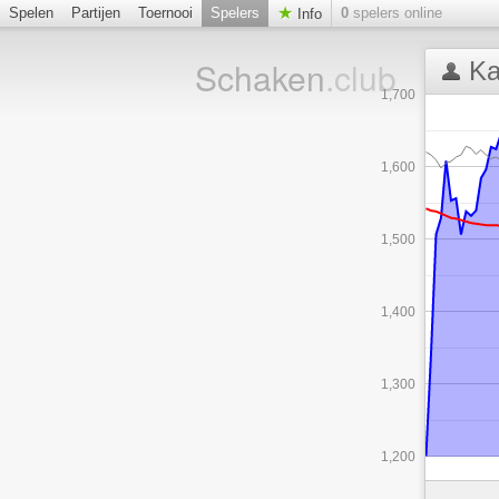
Spelen
Partijen
Toernooi
Spelers
0
spelers online
Info
Schaken
.club
Ka
1,700
1,600
1,500
1,400
1,300
1,200