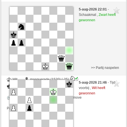
Zwart
gmancino (1414) (-20)
5-aug-2026 22:01
-
Wit
JeLopes (1331) (+20)
Schaakmat ,
Zwart heeft
gewonnen
Speelduur: 5 minutes/side + 8 seconds/move
Partij telt mee voor de ranglijst
>> Partij naspelen
Wit
masquerade (1520) (-25)
5-aug-2026 21:46
- Tijd
Zwart
JeLopes (1306) (+25)
voorbij ,
Wit heeft
gewonnen
Speelduur: 5 minutes/side + 8 seconds/move
Partij telt mee voor de ranglijst