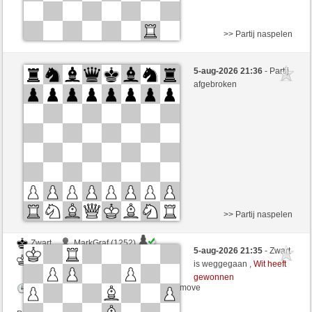
>> Partij naspelen
Wit
DyGabplayer12 (1420) (+11)
5-aug-2026 21:36
- Partij
Zwart
JeLopes (1329) (-11)
afgebroken
Speelduur: 5 minutes/side + 8 seconds/move
Partij telt mee voor de ranglijst
>> Partij naspelen
Zwart
MarkGraf (1252)
5-aug-2026 21:35
- Zwart
Wit
JeLopes (1329)
is weggegaan ,
Wit heeft
gewonnen
Speelduur: 5 minutes/side + 8 seconds/move