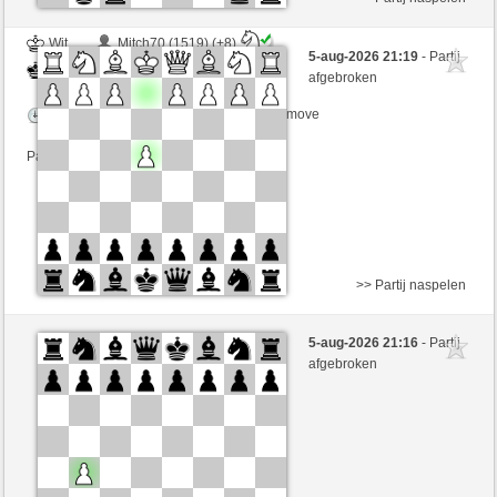
Wit
Mitch70 (1519) (+8)
5-aug-2026 21:19
- Partij
Zwart
JeLopes (1337) (-8)
afgebroken
Speelduur: 5 minutes/side + 8 seconds/move
Partij telt mee voor de ranglijst
>> Partij naspelen
Wit
Mitch70 (1519)
5-aug-2026 21:16
- Partij
Zwart
JeLopes (1337)
afgebroken
Speelduur: 5 minutes/side + 8 seconds/move
Partij telt mee voor de ranglijst