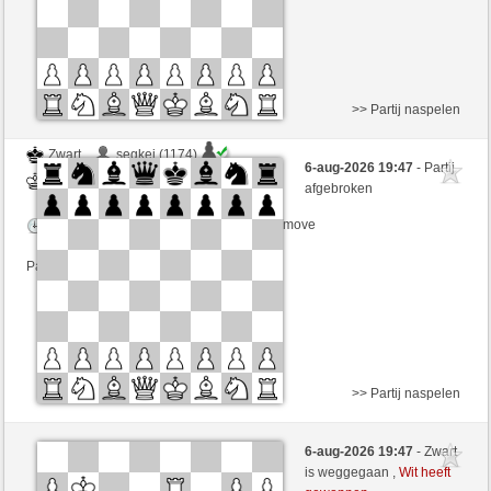
>> Partij naspelen
Zwart
segkej (1174)
6-aug-2026 19:47
- Partij
Wit
JeLopes (1351)
afgebroken
Speelduur: 5 minutes/side + 8 seconds/move
Partij telt mee voor de ranglijst
>> Partij naspelen
Zwart
Timo1982Schmidt (1161)
6-aug-2026 19:47
- Zwart
Wit
JeLopes (1351)
is weggegaan ,
Wit heeft