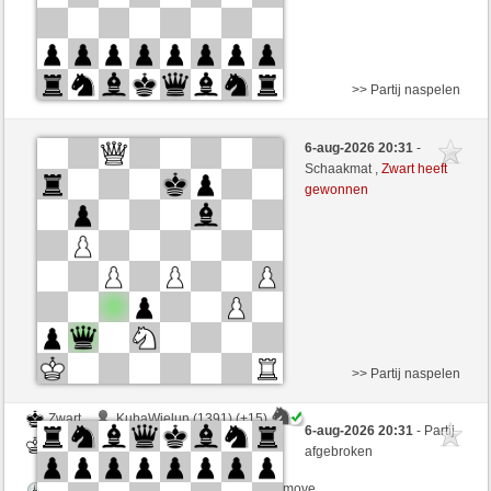
>> Partij naspelen
Wit
Landstreicher (1366)
6-aug-2026 20:31
-
Zwart
JeLopes (1346)
Schaakmat ,
Zwart heeft
gewonnen
Speelduur: 6 minutes/side + 4 seconds/move
Partij telt mee voor de ranglijst
>> Partij naspelen
Zwart
KubaWielun (1391) (+15)
6-aug-2026 20:31
- Partij
Wit
JeLopes (1361) (-15)
afgebroken
Speelduur: 5 minutes/side + 8 seconds/move