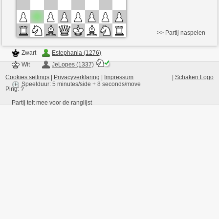
>> Partij naspelen
Zwart
Estephania (1276)
Wit
JeLopes (1337)
Cookies settings
|
Privacyverklaring
|
Impressum
|
Schaken Logo
Speelduur: 5 minutes/side + 8 seconds/move
Ping:
?
Partij telt mee voor de ranglijst