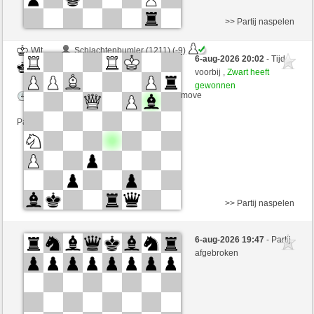
>> Partij naspelen
Wit
Schlachtenbumler (1211) (-9)
6-aug-2026 20:02
- Tijd
Zwart
JeLopes (1352) (+9)
voorbij ,
Zwart heeft
gewonnen
Speelduur: 5 minutes/side + 8 seconds/move
Partij telt mee voor de ranglijst
>> Partij naspelen
Wit
regedeur (1336) (-16)
6-aug-2026 19:47
- Partij
Zwart
JeLopes (1351) (+16)
afgebroken
Speelduur: 5 minutes/side + 8 seconds/move
Partij telt mee voor de ranglijst