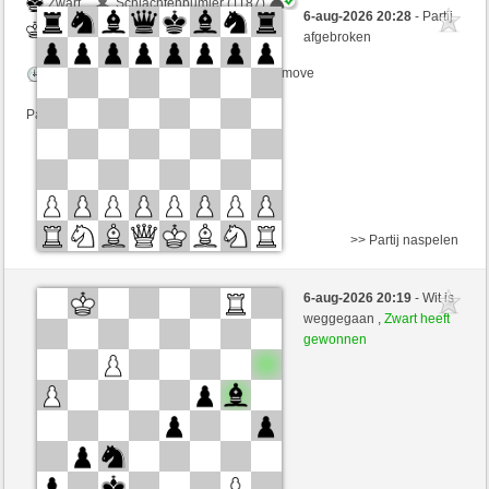
Zwart
Schlachtenbumler (1187)
6-aug-2026 20:28
- Partij
Wit
JeLopes (1361)
afgebroken
Speelduur: 5 minutes/side + 8 seconds/move
Partij telt mee voor de ranglijst
>> Partij naspelen
Zwart
Schlachtenbumler (1187)
6-aug-2026 20:19
- Wit is
Wit
JeLopes (1361)
weggegaan ,
Zwart heeft
gewonnen
Speelduur: 5 minutes/side + 8 seconds/move
Partij telt mee voor de ranglijst