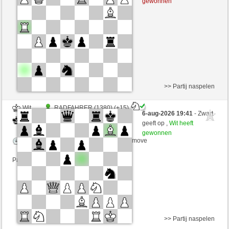
gewonnen
Speelduur: 5 minutes/side + 8 seconds/move
Partij telt mee voor de ranglijst
>> Partij naspelen
Wit
RADFAHRER (1380) (+15)
6-aug-2026 19:41
- Zwart
Zwart
JeLopes (1351) (-15)
geeft op ,
Wit heeft
gewonnen
Speelduur: 5 minutes/side + 8 seconds/move
Partij telt mee voor de ranglijst
>> Partij naspelen