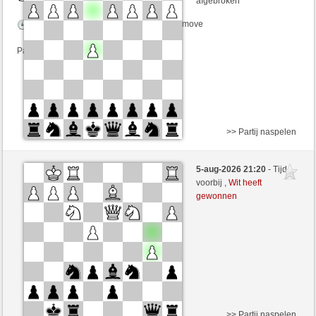
afgebroken
Speelduur: 5 minutes/side + 8 seconds/move
Partij telt mee voor de ranglijst
>> Partij naspelen
Wit
stephanb (1292)
5-aug-2026 21:20
- Tijd
Zwart
JeLopes (1329)
voorbij ,
Wit heeft
gewonnen
Speelduur: 5 minutes/side + 8 seconds/move
Partij telt mee voor de ranglijst
>> Partij naspelen