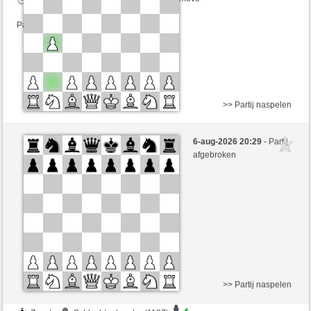
Partij telt mee voor de ranglijst
>> Partij naspelen
Zwart
BARRILETE (1203)
6-aug-2026 20:29
- Partij
Wit
JeLopes (1361)
afgebroken
Speelduur: 5 minutes/side + 8 seconds/move
Partij telt mee voor de ranglijst
>> Partij naspelen