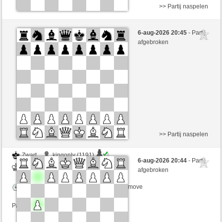
>> Partij naspelen
Zwart
lobolobito (1389) (+14)
6-aug-2026 20:45
- Partij
Wit
JeLopes (1346) (-14)
afgebroken
Speelduur: 8 minutes/side + 6 seconds/move
Partij telt mee voor de ranglijst
>> Partij naspelen
Zwart
kingonly (1191)
6-aug-2026 20:44
- Partij
Wit
JeLopes (1346)
afgebroken
Speelduur: 5 minutes/side + 8 seconds/move
Partij telt mee voor de ranglijst