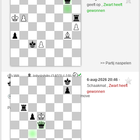
Zwart
JeLopes (1351)
geeft op ,
Zwart heeft
gewonnen
Speelduur: 5 minutes/side + 8 seconds/move
Partij telt mee voor de ranglijst
>> Partij naspelen
Wit
lobolobito (1403) (-19)
6-aug-2026 20:46
-
Zwart
JeLopes (1332) (+19)
Schaakmat ,
Zwart heeft
gewonnen
Speelduur: 8 minutes/side + 6 seconds/move
Partij telt mee voor de ranglijst