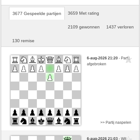
3659 Met rating
3677 Gespeelde partijen
2109 gewonnen
1437 verloren
130 remise
6-aug-2026 21:20
- Partij
afgebroken
>> Partij naspelen
Wit
nomika (1164)
6-aug-2026 21:03
- Wit