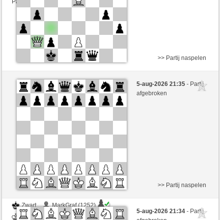
Partij telt mee voor de ranglijst
>> Partij naspelen
Wit
SommerSigi (1425) (+12)
5-aug-2026 21:35
- Partij
Zwart
JeLopes (1329) (-12)
afgebroken
Speelduur: 5 minutes/side + 8 seconds/move
Partij telt mee voor de ranglijst
>> Partij naspelen
Zwart
MarkGraf (1252)
5-aug-2026 21:34
- Partij
Wit
JeLopes (1329)