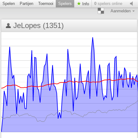
Spelen
Partijen
Toernooi
Spelers
0
spelers online
Info
Aanmelden
JeLopes (1351)