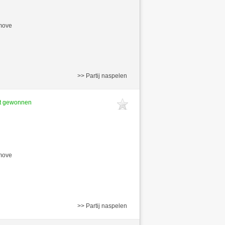
/move
>> Partij naspelen
ft gewonnen
/move
>> Partij naspelen