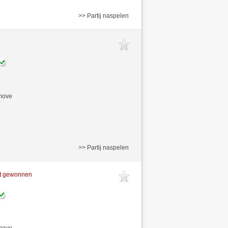
>> Partij naspelen
/move
>> Partij naspelen
ft gewonnen
/move