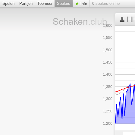
Spelen
Partijen
Toernooi
Spelers
0
spelers online
Info
Schaken
.club
HH
1,600
1,550
1,500
1,450
1,400
1,350
1,300
1,250
1,200