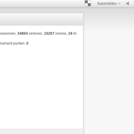
Aanmelden
ewonnen,
34804
verloren,
10207
remise,
19
AI
rnament punten:
0