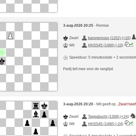
3-aug-2026 20:25
- Remise
Zwart
baronerosso (1202) (+10)
Wit
HHSS45 (1466) (-10)
Speelduur: 5 minutes/side + 2 seconds
Partij telt mee voor de ranglijst
3-aug-2026 20:20
- Wit geeft op ,
Zwart hee
Zwart
Tappabuchi (1308) (+24)
Wit
HHSS45 (1490) (-24)
Speelduur: 5 minutes/side + 2 seconds