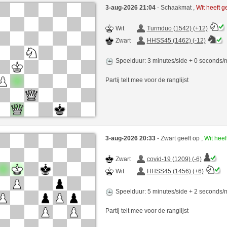
3-aug-2026 21:04
- Schaakmat ,
Wit heeft 
Wit
Turmduo (1542) (+12)
Zwart
HHSS45 (1462) (-12)
Speelduur: 3 minutes/side + 0 seconds
Partij telt mee voor de ranglijst
3-aug-2026 20:33
- Zwart geeft op ,
Wit hee
Zwart
covid-19 (1209) (-6)
Wit
HHSS45 (1456) (+6)
Speelduur: 5 minutes/side + 2 seconds
Partij telt mee voor de ranglijst