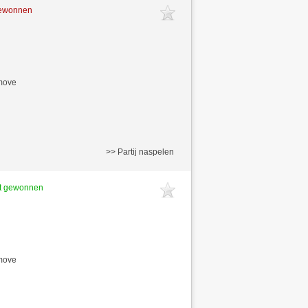
gewonnen
/move
>> Partij naspelen
ft gewonnen
/move