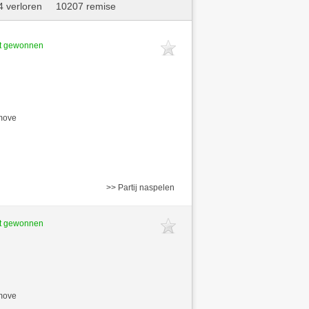
 verloren
10207 remise
ft gewonnen
/move
>> Partij naspelen
ft gewonnen
/move