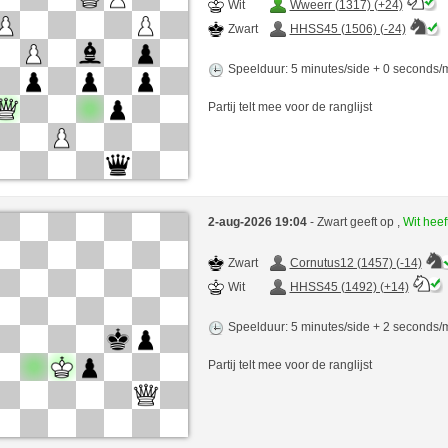
Wit
Wweerr (1317) (+24)
Zwart
HHSS45 (1506) (-24)
Speelduur: 5 minutes/side + 0 seconds
Partij telt mee voor de ranglijst
2-aug-2026 19:04
- Zwart geeft op ,
Wit hee
Zwart
Cornutus12 (1457) (-14)
Wit
HHSS45 (1492) (+14)
Speelduur: 5 minutes/side + 2 seconds
Partij telt mee voor de ranglijst