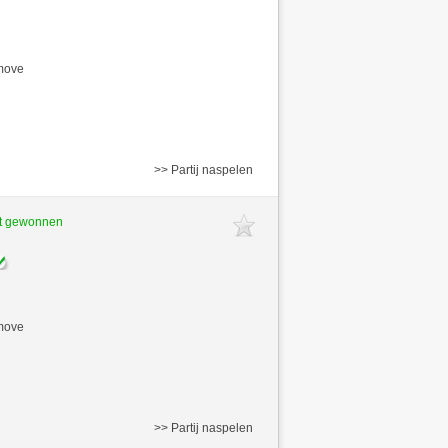
/move
>> Partij naspelen
ft gewonnen
/move
>> Partij naspelen