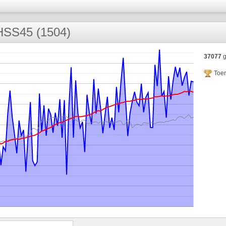
SS45 (1504)
37077
g
Toe