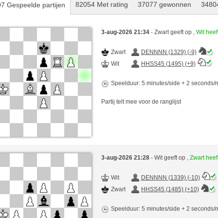
82054 Met rating
37077 gewonnen
34804
7 Gespeelde partijen
3-aug-2026 21:34
- Zwart geeft op ,
Wit hee
Zwart
DENNNN (1329) (-9)
Wit
HHSS45 (1495) (+9)
Speelduur: 5 minutes/side + 2 seconds
Partij telt mee voor de ranglijst
3-aug-2026 21:28
- Wit geeft op ,
Zwart hee
Wit
DENNNN (1339) (-10)
Zwart
HHSS45 (1485) (+10)
Speelduur: 5 minutes/side + 2 seconds