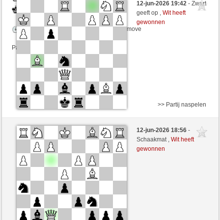
12-jun-2026 19:42
- Zwart
Zwart
CienFuego (1148) (-6)
geeft op ,
Wit heeft
gewonnen
Speelduur: 3 minutes/side + 2 seconds/move
Partij telt mee voor de ranglijst
>> Partij naspelen
Wit
CroatianCougar (1292) (+10)
12-jun-2026 18:56
-
Zwart
CienFuego (1158) (-10)
Schaakmat ,
Wit heeft
gewonnen
Speelduur: 10 minutes/side + 0 seconds/move
Partij telt mee voor de ranglijst