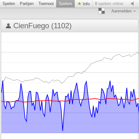
Spelen
Partijen
Toernooi
Spelers
0
spelers online
Info
Aanmelden
CienFuego (1102)