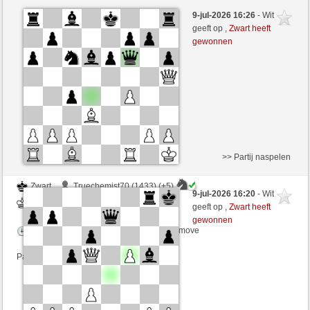
Zwart
tinobulo (1289) (+9)
9-jul-2026 16:26
- Wit
Wit
CienFuego (1119) (-9)
geeft op ,
Zwart heeft
gewonnen
Speelduur: 10 minutes/side + 0 seconds/move
Partij telt mee voor de ranglijst
>> Partij naspelen
Zwart
Truechemist70 (1433) (+5)
9-jul-2026 16:20
- Wit
Wit
CienFuego (1124) (-5)
geeft op ,
Zwart heeft
gewonnen
Speelduur: 3 minutes/side + 0 seconds/move
Partij telt mee voor de ranglijst