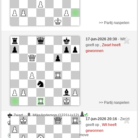
>> Partij naspelen
Zwart
MikeAnderson (1233) (+11)
17-jun-2026 20:30
- Wit
Wit
CienFuego (1114) (-11)
geeft op ,
Zwart heeft
gewonnen
Speelduur: 8 minutes/side + 5 seconds/move
Partij telt mee voor de ranglijst
>> Partij naspelen
Zwart
MikeAnderson (1221) (+12)
17-jun-2026 20:16
- Zwart
Wit
CienFuego (1126) (-12)
geeft op ,
Wit heeft
gewonnen
Speelduur: 8 minutes/side + 5 seconds/move