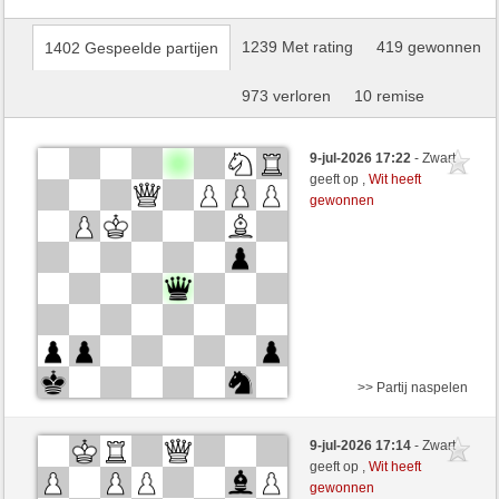
1239 Met rating
419 gewonnen
1402 Gespeelde partijen
973 verloren
10 remise
9-jul-2026 17:22
- Zwart
geeft op ,
Wit heeft
gewonnen
>> Partij naspelen
Wit
vermicino (1322) (+7)
9-jul-2026 17:14
- Zwart
Zwart
CienFuego (1109) (-7)
geeft op ,
Wit heeft
gewonnen