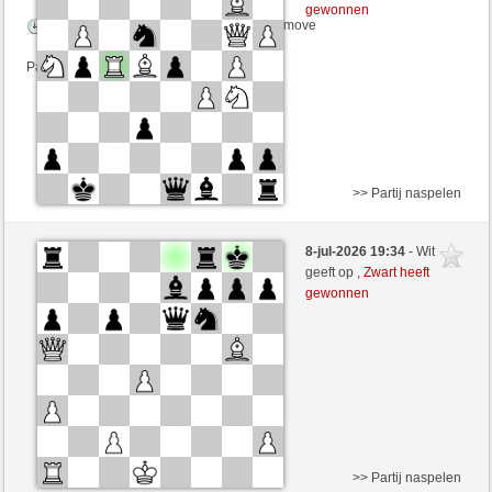
gewonnen
Speelduur: 8 minutes/side + 0 seconds/move
Partij telt mee voor de ranglijst
>> Partij naspelen
Wit
ErnstAbbe (1686) (+1)
8-jul-2026 19:34
- Wit
Zwart
CienFuego (1091) (-1)
geeft op ,
Zwart heeft
gewonnen
Speelduur: 2 minutes/side + 0 seconds/move
Partij telt mee voor de ranglijst
>> Partij naspelen