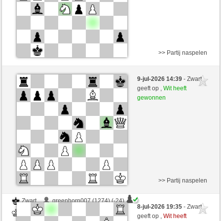
>> Partij naspelen
Wit
greenhorn007 (1250) (+10)
9-jul-2026 14:39
- Zwart
Zwart
CienFuego (1118) (-10)
geeft op ,
Wit heeft
gewonnen
Speelduur: 8 minutes/side + 0 seconds/move
Partij telt mee voor de ranglijst
>> Partij naspelen
Zwart
greenhorn007 (1274) (-24)
8-jul-2026 19:35
- Zwart
Wit
CienFuego (1090) (+28)
geeft op ,
Wit heeft