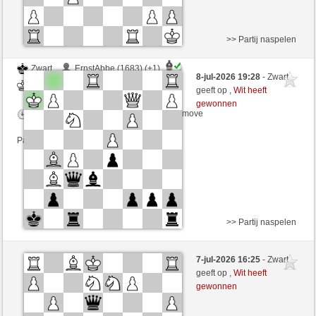
>> Partij naspelen
Zwart
ErnstAbbe (1683) (+1)
8-jul-2026 19:28
- Zwart
Wit
CienFuego (1094) (-1)
geeft op ,
Wit heeft
gewonnen
Speelduur: 2 minutes/side + 0 seconds/move
Partij telt mee voor de ranglijst
>> Partij naspelen
Wit
ErnstAbbe (1682) (+1)
7-jul-2026 16:25
- Zwart
Zwart
CienFuego (1095) (-1)
geeft op ,
Wit heeft
gewonnen
Speelduur: 2 minutes/side + 0 seconds/move