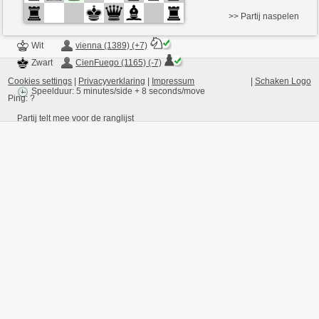
>> Partij naspelen
Wit
vienna (1389) (+7)
Zwart
CienFuego (1165) (-7)
Cookies settings
|
Privacyverklaring
|
Impressum
|
Schaken Logo
Speelduur: 5 minutes/side + 8 seconds/move
Ping:
?
Partij telt mee voor de ranglijst