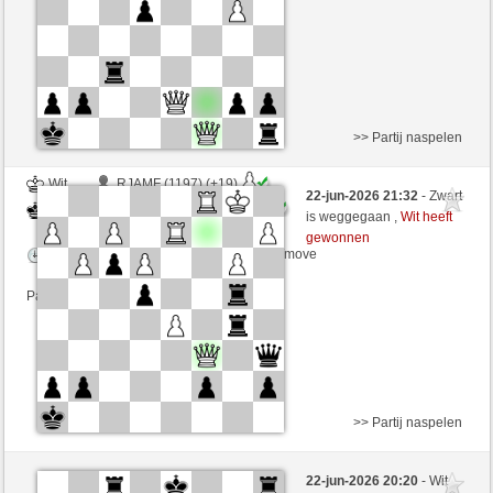
Partij telt mee voor de ranglijst
>> Partij naspelen
Wit
RJAMF (1197) (+19)
22-jun-2026 21:32
- Zwart
Zwart
CienFuego (1112) (-12)
is weggegaan ,
Wit heeft
gewonnen
Speelduur: 8 minutes/side + 0 seconds/move
Partij telt mee voor de ranglijst
>> Partij naspelen
Wit
Grimberg (1377) (+6)
22-jun-2026 20:20
- Wit