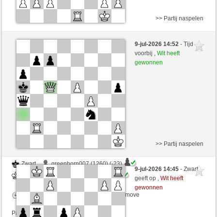
>> Partij naspelen
Zwart
Tobi1969 (1253) (+11)
9-jul-2026 14:52
- Tijd
Wit
CienFuego (1135) (-11)
voorbij ,
Wit heeft
gewonnen
Speelduur: 4 minutes/side + 5 seconds/move
Partij telt mee voor de ranglijst
>> Partij naspelen
Zwart
greenhorn007 (1260) (-23)
9-jul-2026 14:45
- Zwart
Wit
CienFuego (1108) (+27)
geeft op ,
Wit heeft
gewonnen
Speelduur: 8 minutes/side + 0 seconds/move
Partij telt mee voor de ranglijst