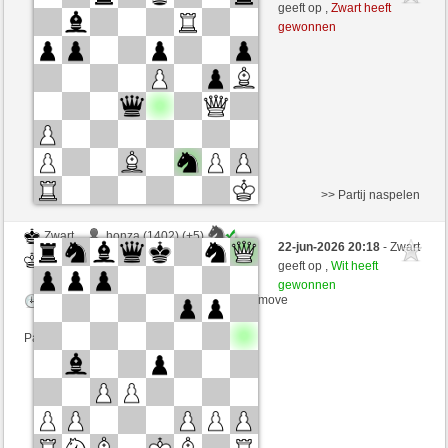
Zwart
CienFuego (1118) (-6)
geeft op ,
Zwart heeft
gewonnen
Speelduur: 7 minutes/side + 3 seconds/move
Partij telt mee voor de ranglijst
>> Partij naspelen
Zwart
honza (1402) (+5)
22-jun-2026 20:18
- Zwart
Wit
CienFuego (1123) (-5)
geeft op ,
Wit heeft
gewonnen
Speelduur: 3 minutes/side + 1 seconds/move
Partij telt mee voor de ranglijst