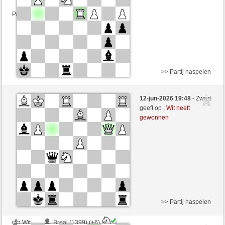
Partij telt mee voor de ranglijst
>> Partij naspelen
Wit
kingonly (1135) (+23)
12-jun-2026 19:48
- Zwart
Zwart
CienFuego (1142) (-16)
geeft op ,
Wit heeft
gewonnen
Speelduur: 8 minutes/side + 0 seconds/move
Partij telt mee voor de ranglijst
>> Partij naspelen
Wit
Breal (1399) (+6)