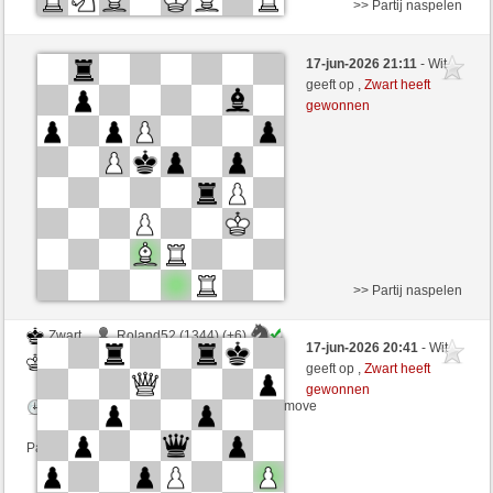
>> Partij naspelen
Zwart
Pinares (1187) (-20)
17-jun-2026 21:11
- Wit
Wit
CienFuego (1097) (+26)
geeft op ,
Zwart heeft
gewonnen
Speelduur: 8 minutes/side + 0 seconds/move
Partij telt mee voor de ranglijst
>> Partij naspelen
Zwart
Roland52 (1344) (+6)
17-jun-2026 20:41
- Wit
Wit
CienFuego (1103) (-6)
geeft op ,
Zwart heeft
gewonnen
Speelduur: 5 minutes/side + 0 seconds/move
Partij telt mee voor de ranglijst