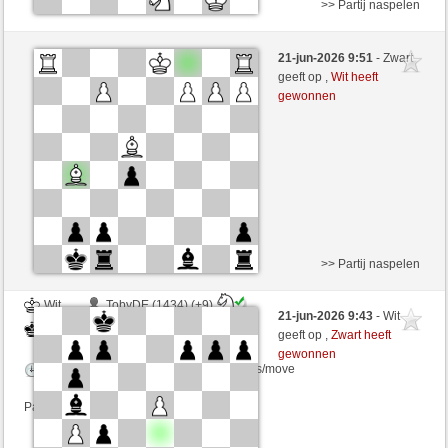
>> Partij naspelen
Zwart
HorstiMann (1595) (+4)
21-jun-2026 9:51
- Zwart
Wit
Chriris (1274) (-4)
geeft op ,
Wit heeft
gewonnen
Speelduur: 10 minutes/side + 5 seconds/move
Partij telt mee voor de ranglijst
>> Partij naspelen
Wit
TobyDE (1434) (+9)
21-jun-2026 9:43
- Wit
Zwart
Chriris (1283) (-9)
geeft op ,
Zwart heeft
gewonnen
Speelduur: 10 minutes/side + 5 seconds/move
Partij telt mee voor de ranglijst