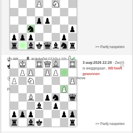
Speelduur: 10 minutes/side + 0 seconds/move
Partij telt mee voor de ranglijst
>> Partij naspelen
Wit
IrUkAnDjI (1110) (-10)
3-aug-2026 22:20
- Zwart
Zwart
Chriris (1250) (+10)
is weggegaan ,
Wit heeft
gewonnen
Speelduur: 7 minutes/side + 7 seconds/move
Partij telt mee voor de ranglijst
>> Partij naspelen