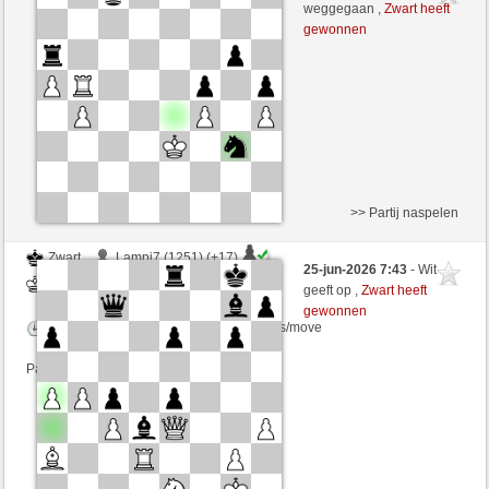
Wit
Chriris (1253) (+17)
weggegaan ,
Zwart heeft
gewonnen
Speelduur: 5 minutes/side + 4 seconds/move
Partij telt mee voor de ranglijst
>> Partij naspelen
Zwart
Lampi7 (1251) (+17)
25-jun-2026 7:43
- Wit
Wit
Chriris (1270) (-17)
geeft op ,
Zwart heeft
gewonnen
Speelduur: 10 minutes/side + 8 seconds/move
Partij telt mee voor de ranglijst