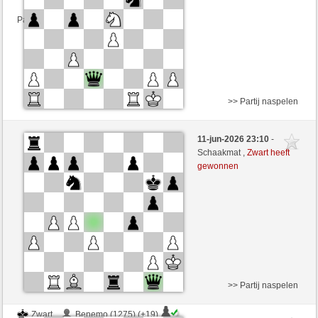
Partij telt mee voor de ranglijst
>> Partij naspelen
Zwart
polusmi (1547) (+7)
11-jun-2026 23:10
-
Wit
Chriris (1312) (-7)
Schaakmat ,
Zwart heeft
gewonnen
Speelduur: 10 minutes/side + 5 seconds/move
Partij telt mee voor de ranglijst
>> Partij naspelen
Zwart
Benemo (1275) (+19)