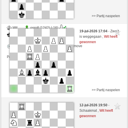
>> Partij naspelen
Wit
osrott (1242) (-16)
19-jul-2026 17:04
- Zwart
Zwart
Chriris (1240) (+16)
is weggegaan ,
Wit heeft
gewonnen
Speelduur: 6 minutes/side + 0 seconds/move
Partij telt mee voor de ranglijst
>> Partij naspelen
Wit
Kendo66 (1248) (+16)
12-jul-2026 19:50
-
Zwart
Chriris (1256) (-16)
Schaakmat ,
Wit heeft
gewonnen
Speelduur: 5 minutes/side + 0 seconds/move