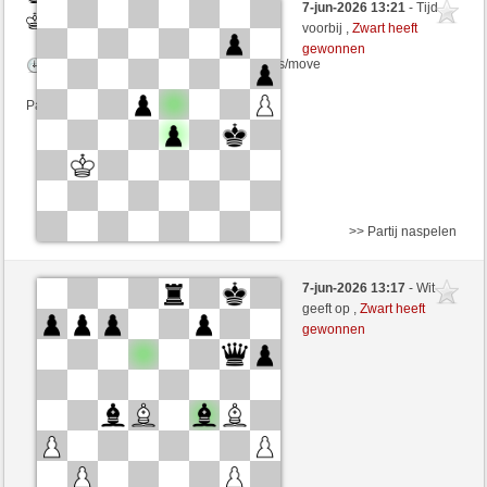
7-jun-2026 13:21
- Tijd
Wit
Chriris (1331) (-19)
voorbij ,
Zwart heeft
gewonnen
Speelduur: 10 minutes/side + 5 seconds/move
Partij telt mee voor de ranglijst
>> Partij naspelen
Zwart
Anonymous
7-jun-2026 13:17
- Wit
Wit
Chriris (1331)
geeft op ,
Zwart heeft
gewonnen
Speelduur: 5 minutes/side + 1 seconds/move