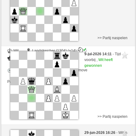
Partij telt mee voor de ranglijst
>> Partij naspelen
Wit
Landstreicher (1304) (+14)
9-jul-2026 14:11
- Tijd
Zwart
Chriris (1270) (-14)
voorbij ,
Wit heeft
gewonnen
Speelduur: 6 minutes/side + 4 seconds/move
Partij telt mee voor de ranglijst
>> Partij naspelen
Zwart
rancx (1266) (-17)
29-jun-2026 16:26
- Wit is