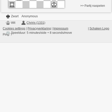
>> Partij naspelen
Zwart
Anonymous
Wit
Chriris (1331)
Cookies settings
|
Privacyverklaring
|
Impressum
|
Schaken Logo
Speelduur: 5 minutes/side + 8 seconds/move
Ping:
?