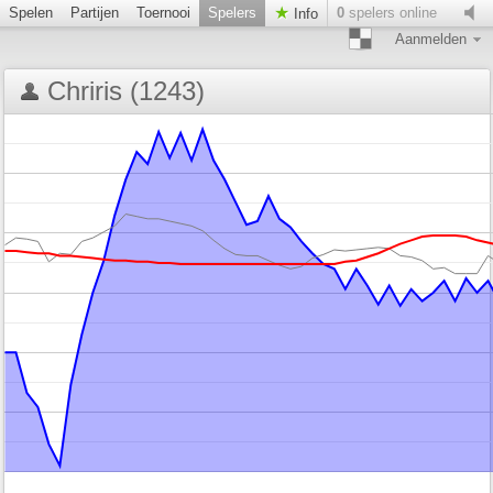
Spelen
Partijen
Toernooi
Spelers
0
spelers online
Info
Aanmelden
Chriris (1243)