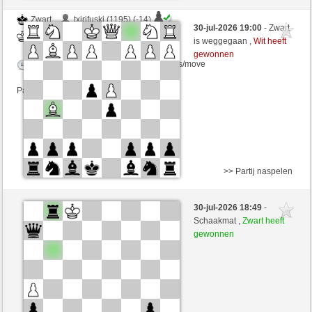
Zwart
txirifuski (1195) (-14)
30-jul-2026 19:00
- Zwart
Wit
Chriris (1239) (+14)
is weggegaan ,
Wit heeft
gewonnen
Speelduur: 10 minutes/side + 0 seconds/move
Partij telt mee voor de ranglijst
>> Partij naspelen
Wit
Landstreicher (1230) (+17)
30-jul-2026 18:49
-
Zwart
Chriris (1256) (-17)
Schaakmat ,
Zwart heeft
gewonnen
Speelduur: 6 minutes/side + 4 seconds/move
Partij telt mee voor de ranglijst