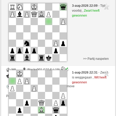
Wit
Noodle (1354) (+12)
3-aug-2026 22:09
- Tijd
Zwart
Chriris (1262) (-12)
voorbij ,
Zwart heeft
gewonnen
Speelduur: 8 minutes/side + 8 seconds/move
Partij telt mee voor de ranglijst
>> Partij naspelen
Wit
Blacky001 (1314) (-19)
1-aug-2026 22:31
- Zwart
Zwart
Chriris (1243) (+19)
is weggegaan ,
Wit heeft
gewonnen
Speelduur: 6 minutes/side + 8 seconds/move
Partij telt mee voor de ranglijst