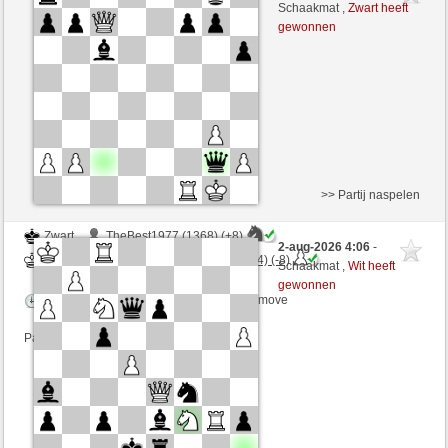
Wit
ChesterTheMoulTester (1176) (-11)
Schaakmat ,
Zwart heeft
gewonnen
Speelduur: 4 minutes/side + 3 seconds/move
Partij telt mee voor de ranglijst
>> Partij naspelen
Zwart
TheBest1977 (1368) (+8)
2-aug-2026 4:06
-
Wit
ChesterTheMoulTester (1184) (-8)
Schaakmat ,
Wit heeft
gewonnen
Speelduur: 4 minutes/side + 0 seconds/move
Partij telt mee voor de ranglijst