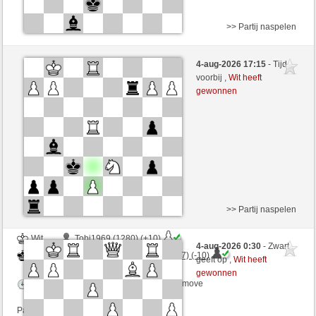
>> Partij naspelen
Wit
popaul1 (1454) (+4)
4-aug-2026 17:15
- Tijd
Zwart
ChesterTheMoulTester (1127) (-4)
voorbij ,
Wit heeft
gewonnen
Speelduur: 5 minutes/side + 1 seconds/move
Partij telt mee voor de ranglijst
>> Partij naspelen
Wit
Tobi1969 (1280) (+10)
4-aug-2026 0:30
- Zwart
Zwart
ChesterTheMoulTester (1137) (-10)
geeft op ,
Wit heeft
gewonnen
Speelduur: 4 minutes/side + 5 seconds/move
Partij telt mee voor de ranglijst