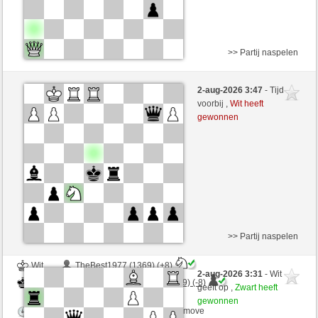
>> Partij naspelen
Wit
TheBest1977 (1377) (+7)
2-aug-2026 3:47
- Tijd
Zwart
ChesterTheMoulTester (1171) (-7)
voorbij ,
Wit heeft
gewonnen
Speelduur: 4 minutes/side + 0 seconds/move
Partij telt mee voor de ranglijst
>> Partij naspelen
Wit
TheBest1977 (1369) (+8)
2-aug-2026 3:31
- Wit
Zwart
ChesterTheMoulTester (1179) (-8)
geeft op ,
Zwart heeft
gewonnen
Speelduur: 4 minutes/side + 0 seconds/move