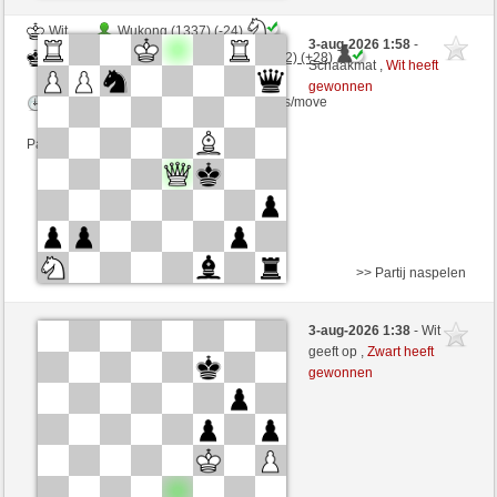
Wit
Wukong (1337) (-24)
3-aug-2026 1:58
-
Zwart
ChesterTheMoulTester (1132) (+28)
Schaakmat ,
Wit heeft
gewonnen
Speelduur: 10 minutes/side + 0 seconds/move
Partij telt mee voor de ranglijst
>> Partij naspelen
Wit
Lord_of_War (1478) (+4)
3-aug-2026 1:38
- Wit
Zwart
ChesterTheMoulTester (1136) (-4)
geeft op ,
Zwart heeft
gewonnen
Speelduur: 12 minutes/side + 8 seconds/move
Partij telt mee voor de ranglijst