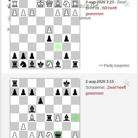
2-aug-2026 3:23
- Zwart
Wit
ChesterTheMoulTester (1160) (-9)
geeft op ,
Wit heeft
gewonnen
Speelduur: 15 minutes/side + 0 seconds/move
Partij telt mee voor de ranglijst
>> Partij naspelen
Wit
hdst66 (1305) (+10)
2-aug-2026 3:15
-
Zwart
ChesterTheMoulTester (1170) (-10)
Schaakmat ,
Zwart heeft
gewonnen
Speelduur: 15 minutes/side + 0 seconds/move
Partij telt mee voor de ranglijst