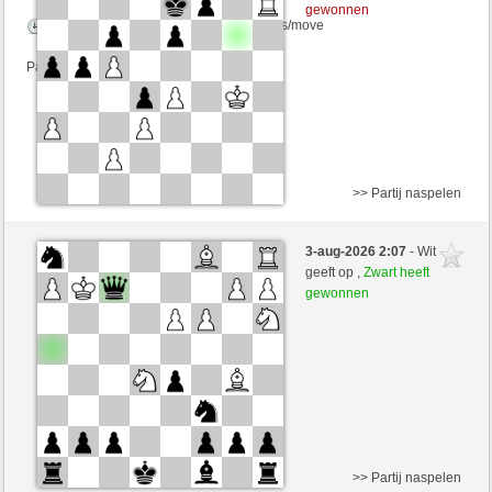
gewonnen
Speelduur: 10 minutes/side + 5 seconds/move
Partij telt mee voor de ranglijst
>> Partij naspelen
Zwart
TheWolfofChess (1247) (+12)
3-aug-2026 2:07
- Wit
Wit
ChesterTheMoulTester (1160) (-12)
geeft op ,
Zwart heeft
gewonnen
Speelduur: 5 minutes/side + 8 seconds/move
Partij telt mee voor de ranglijst
>> Partij naspelen