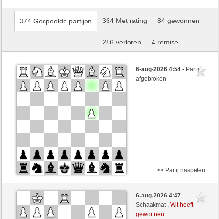
364 Met rating
84 gewonnen
374 Gespeelde partijen
286 verloren
4 remise
6-aug-2026 4:54
- Partij
afgebroken
>> Partij naspelen
Wit
Ostsee (1738)
6-aug-2026 4:47
-
Zwart
ChesterTheMoulTester (1094)
Schaakmat ,
Wit heeft
gewonnen