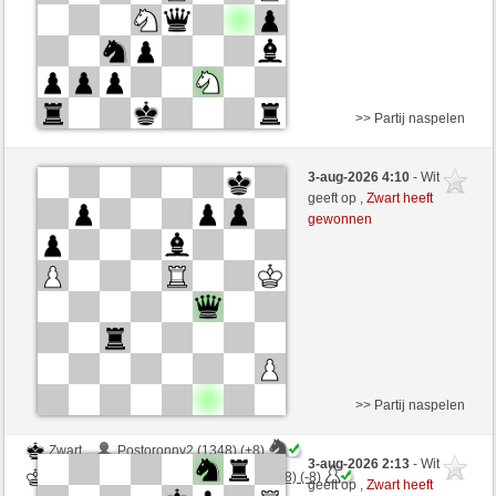
>> Partij naspelen
Wit
pompy (1537) (+3)
3-aug-2026 4:10
- Wit
Zwart
ChesterTheMoulTester (1140) (-3)
geeft op ,
Zwart heeft
gewonnen
Speelduur: 11 minutes/side + 1 seconds/move
Partij telt mee voor de ranglijst
>> Partij naspelen
Zwart
Postoronny2 (1348) (+8)
3-aug-2026 2:13
- Wit
Wit
ChesterTheMoulTester (1148) (-8)
geeft op ,
Zwart heeft