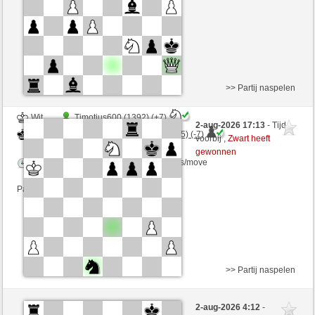
Partij telt mee voor de ranglijst
>> Partij naspelen
Wit
Timotius600 (1392) (+7)
2-aug-2026 17:13
- Tijd
Zwart
ChesterTheMoulTester (1165) (-7)
voorbij ,
Zwart heeft
gewonnen
Speelduur: 12 minutes/side + 0 seconds/move
Partij telt mee voor de ranglijst
>> Partij naspelen
Zwart
ACCEPT (1299) (+11)
2-aug-2026 4:12
-