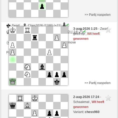
>> Partij naspelen
Zwart
Ches2026 (1188) (+21)
3-aug-2026 1:25
- Zwart
Wit
ChesterTheMoulTester (1150) (-14)
geeft op ,
Wit heeft
gewonnen
Speelduur: 5 minutes/side + 4 seconds/move
Partij telt mee voor de ranglijst
>> Partij naspelen
Wit
norm_ (1339) (+8)
2-aug-2026 17:24
-
Zwart
ChesterTheMoulTester (1158) (-8)
Schaakmat ,
Wit heeft
gewonnen
Speelduur: 5 minutes/side + 8 seconds/move
Variant:
chess960