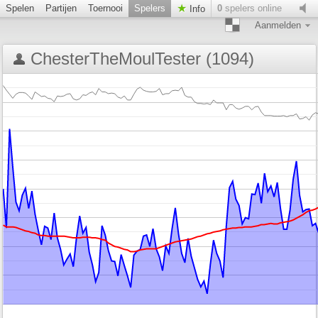
Spelen
Partijen
Toernooi
Spelers
0
spelers online
Info
Aanmelden
ChesterTheMoulTester (1094)