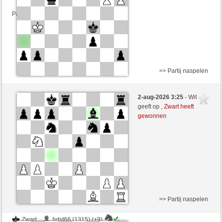
Partij telt mee voor de ranglijst
>> Partij naspelen
Wit
hdst66 (1324) (-23)
2-aug-2026 3:25
- Wit
Zwart
ChesterTheMoulTester (1151) (+28)
geeft op ,
Zwart heeft
gewonnen
Speelduur: 15 minutes/side + 0 seconds/move
Partij telt mee voor de ranglijst
>> Partij naspelen
Zwart
hdst66 (1315) (+9)