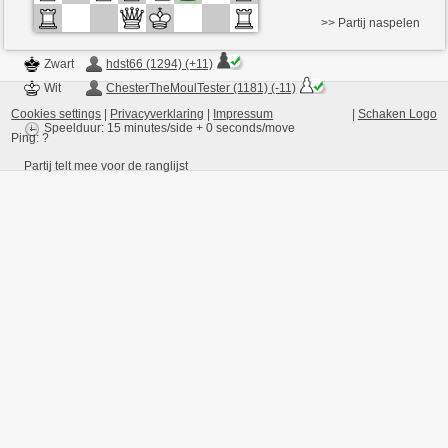
>> Partij naspelen
Zwart
hdst66 (1294) (+11)
Wit
ChesterTheMoulTester (1181) (-11)
Cookies settings
|
Privacyverklaring
|
Impressum
|
Schaken Logo
Speelduur: 15 minutes/side + 0 seconds/move
Ping:
?
Partij telt mee voor de ranglijst