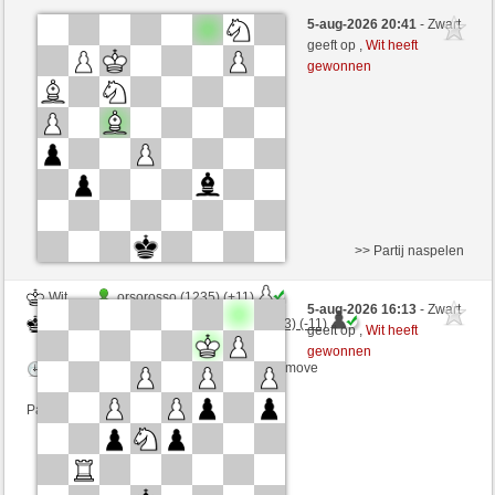
Wit
Mat71 (1307) (+8)
5-aug-2026 20:41
- Zwart
Zwart
ChesterTheMoulTester (1112) (-8)
geeft op ,
Wit heeft
gewonnen
Speelduur: 5 minutes/side + 8 seconds/move
Partij telt mee voor de ranglijst
>> Partij naspelen
Wit
orsorosso (1235) (+11)
5-aug-2026 16:13
- Zwart
Zwart
ChesterTheMoulTester (1123) (-11)
geeft op ,
Wit heeft
gewonnen
Speelduur: 7 minutes/side + 7 seconds/move
Partij telt mee voor de ranglijst