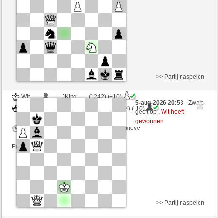
Speelduur: 3 minutes/side + 0 seconds/move
>> Partij naspelen
Wit
___JKing___ (1242) (+10)
5-aug-2026 20:53
- Zwart
Zwart
ChesterTheMoulTester (1104) (-10)
geeft op ,
Wit heeft
gewonnen
Speelduur: 3 minutes/side + 2 seconds/move
Partij telt mee voor de ranglijst
>> Partij naspelen